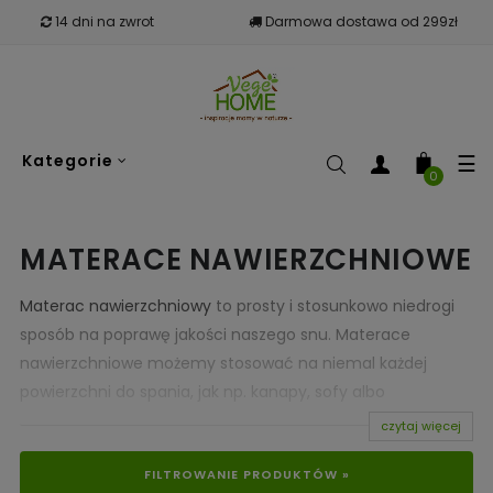
14 dni na zwrot
Darmowa dostawa od 299zł
To
☰
Kategorie
nav
0
MATERACE NAWIERZCHNIOWE
Materac nawierzchniowy
to prosty i stosunkowo niedrogi
sposób na poprawę jakości naszego snu. Materace
nawierzchniowe możemy stosować na niemal każdej
powierzchni do spania, jak np. kanapy, sofy albo
niewygodne materace. Koszt zakupu materaca
czytaj więcej
nawierzchniowego jest mniejszy niż koszt nowego
FILTROWANIE PRODUKTÓW »
materaca, dlatego jest to doskonałe rozwiązanie dla osób