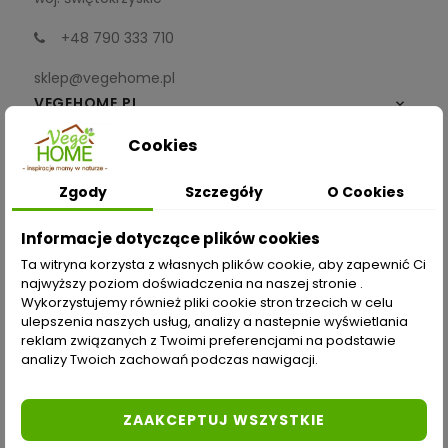
+48 790 333 710
sklep@vegehome.pl
VEGEHOME.PL

Cookies
INFORMACJE

Zgody
Szczegóły
O Cookies
ZAKUPY
Informacje dotyczące plików cookies
Moje konto
Ta witryna korzysta z własnych plików cookie, aby zapewnić Ci
najwyższy poziom doświadczenia na naszej stronie .
Opcje dostawy
Wykorzystujemy również pliki cookie stron trzecich w celu
ulepszenia naszych usług, analizy a nastepnie wyświetlania
Metody płatności
reklam związanych z Twoimi preferencjami na podstawie
analizy Twoich zachowań podczas nawigacji.
Zwroty i reklamacje
Odstąp od umowy tutaj
ZAAKCEPTUJ WSZYSTKIE