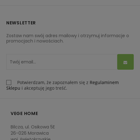
łózka pojedyncze
–
80x200cm
,
90x200cm
,
100x200cm
i
120x200
cm oraz łózka podwójne, takie jak:
140x200
,
160x200
i
180x200
.
NEWSLETTER
Interesują Cię innego rodzaju
materace
? Sprawdź nasze
Zostaw nam swój adres mailowy i otrzymuj informacje o
pozostałe produkty.
promocjach i nowościach.
Potwierdzam, że zapoznałem się z
Regulaminem
Sklepu
i akceptuję jego treść.
VEGE HOME
Bilcza, ul. Osikowa 5E
26-026 Morawica
woj. świętokrzyskie