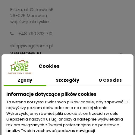
Bilcza, ul. Osikowa 5E
26-026 Morawica
woj. świętokrzyskie
+48 790 333 710
sklep@vegehome.pl
VEGEHOME.PL

Cookies
INFORMACJE

Zgody
Szczegóły
O Cookies
ZAKUPY
Informacje dotyczące plików cookies
Moje konto
Ta witryna korzysta z własnych plików cookie, aby zapewnić Ci
najwyższy poziom doświadczenia na naszej stronie .
Opcje dostawy
Wykorzystujemy również pliki cookie stron trzecich w celu
ulepszenia naszych usług, analizy a nastepnie wyświetlania
Metody płatności
reklam związanych z Twoimi preferencjami na podstawie
analizy Twoich zachowań podczas nawigacji.