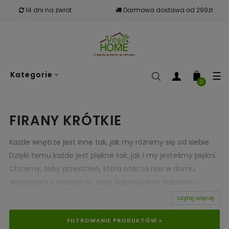
14 dni na zwrot
Darmowa dostawa od 299zł
To
☰
Kategorie
nav
0
FIRANY KRÓTKIE
Każde wnętrze jest inne tak, jak my różnimy się od siebie.
Dzięki temu każde jest piękne tak, jak i my jesteśmy piękni.
Chcemy, żeby przestrzeń, która otacza nas w domu,
współgrała z naszym ja, żeby odpowiadała naszemu
poczuciu estetyki, pozwalała poczuć się bezpiecznie i
czytaj więcej
dawała swobodę. Przecież dom jest właśnie tym
FILTROWANIE PRODUKTÓW »
miejscem, gdzie nic nie powinno nam przeszkadzać,