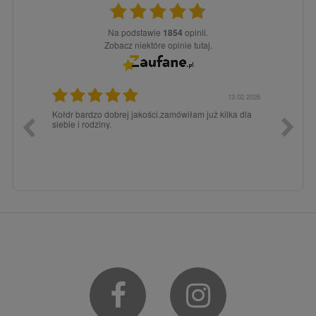
Na podstawie
1854
opinii.
Zobacz niektóre opinie tutaj.
3.02.2026
15.12.2025
a dla
Zawsze było super pod każdym względem, dlatego
dopiero
chętnie tutaj wracam.
Facebook
Instagram