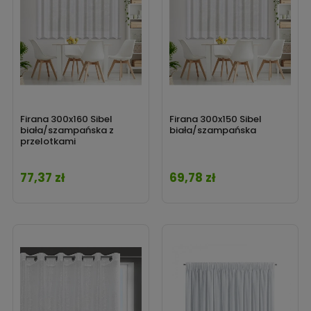
Firana 300x160 Sibel
Firana 300x150 Sibel
biała/szampańska z
biała/szampańska
przelotkami
77,37 zł
69,78 zł
Cena
Cena