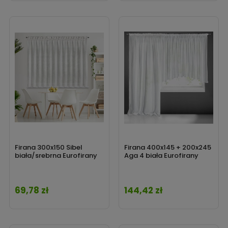
Firana 300x150 Sibel
Firana 400x145 + 200x245
biała/srebrna Eurofirany
Aga 4 biała Eurofirany
69,78 zł
144,42 zł
Cena
Cena