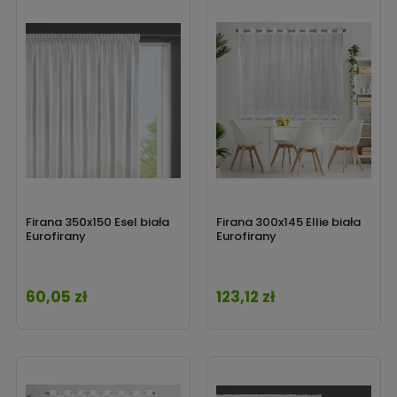
Firana 350x150 Esel biała
Firana 300x145 Ellie biała
Eurofirany
Eurofirany
60,05 zł
123,12 zł
Cena
Cena