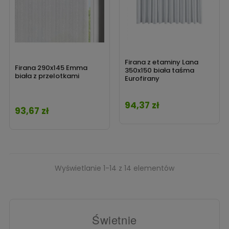
Firana z etaminy Lana
Firana 290x145 Emma
350x150 biała taśma
biała z przelotkami
Eurofirany
94,37 zł
Cena
93,67 zł
Cena
Wyświetlanie 1-14 z 14 elementów
Świetnie