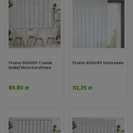
Firana 300x150 Cassie
Firana 400x145 Viola biała
biała/złota Eurofirany
89,80 zł
112,25 zł
Cena
Cena