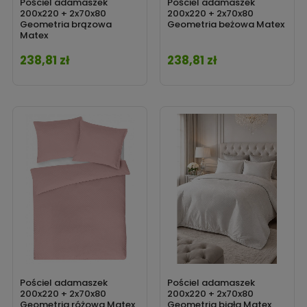
Pościel adamaszek
Pościel adamaszek
200x220 + 2x70x80
200x220 + 2x70x80
Geometria brązowa
Geometria beżowa Matex
Matex
238,81 zł
238,81 zł
Cena
Cena
Pościel adamaszek
Pościel adamaszek
200x220 + 2x70x80
200x220 + 2x70x80
Geometria różowa Matex
Geometria biała Matex