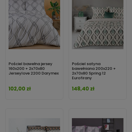
Pościel bawełna jersey
Pościel satyna
160x200 + 2x70x80
bawełniana 200x220 +
Jerseylove 2200 Darymex
2x70x80 Spring 12
Eurofirany
102,00 zł
148,40 zł
Cena
Cena