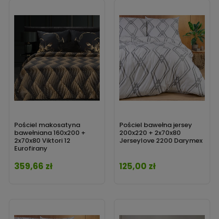
Pościel makosatyna
Pościel bawełna jersey
bawełniana 160x200 +
200x220 + 2x70x80
2x70x80 Viktori 12
Jerseylove 2200 Darymex
Eurofirany
359,66 zł
125,00 zł
Cena
Cena