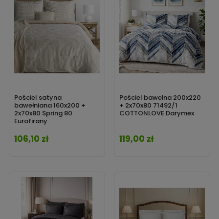
Pościel satyna
Pościel bawełna 200x220
bawełniana 160x200 +
+ 2x70x80 71492/1
2x70x80 Spring 80
COTTONLOVE Darymex
Eurofirany
106,10 zł
119,00 zł
Cena
Cena