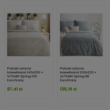
Pościel satyna
Pościel satyna
bawełniana 140x200 +
bawełniana 200x220 +
1x70x80 Spring 100
2x70x80 Spring 98
Eurofirany
Eurofirany
87,41 zł
135,19 zł
Cena
Cena