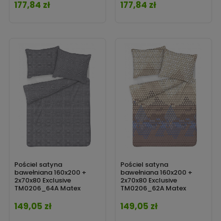
177,84 zł
177,84 zł
Cena
Cena
Pościel satyna
Pościel satyna
bawełniana 160x200 +
bawełniana 160x200 +
2x70x80 Exclusive
2x70x80 Exclusive
TM0206_64A Matex
TM0206_62A Matex
149,05 zł
149,05 zł
Cena
Cena