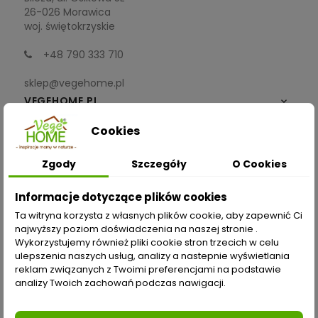
26-026 Morawica
woj. świętokrzyskie
+48 790 333 710
sklep@vegehome.pl
VEGEHOME.PL

Cookies
INFORMACJE

Zgody
Szczegóły
O Cookies
ZAKUPY
Informacje dotyczące plików cookies
Moje konto
Ta witryna korzysta z własnych plików cookie, aby zapewnić Ci
najwyższy poziom doświadczenia na naszej stronie .
Opcje dostawy
Wykorzystujemy również pliki cookie stron trzecich w celu
ulepszenia naszych usług, analizy a nastepnie wyświetlania
Metody płatności
reklam związanych z Twoimi preferencjami na podstawie
analizy Twoich zachowań podczas nawigacji.
Zwroty i reklamacje