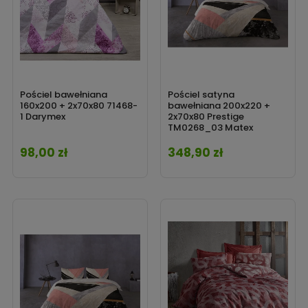
Pościel bawełniana
Pościel satyna
160x200 + 2x70x80 71468-
bawełniana 200x220 +
1 Darymex
2x70x80 Prestige
TM0268_03 Matex
98,00 zł
348,90 zł
Cena
Cena