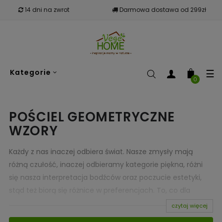
14 dni na zwrot
Darmowa dostawa od 299zł
To
☰
Kategorie
nav
0
POŚCIEL GEOMETRYCZNE
WZORY
Każdy z nas inaczej odbiera świat. Nasze zmysły mają
różną czułość, inaczej odbieramy kategorie piękna, różni
się nasza interpretacja bodźców oraz poczucie estetyki,
stąd też biorą się różnice w preferencjach. To, co dla
jednego będzie piękne, dla innego stanowić będzie
czytaj więcej
synonim brzydoty. Prawdopodobnie właśnie dlatego świat