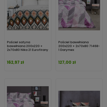
Pościel satyna
Pościel bawełniana
bawełniana 200x220 +
200x220 + 2x70x80 71468-
2x70x80 Nika 21 Eurofirany
1 Darymex
162,97 zł
127,00 zł
Cena
Cena