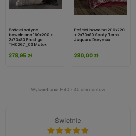
Pościel satyna
Pościel bawełna 200x220
bawełniana 160x200 +
+ 2x70x80 Spoty Terra
2x70x80 Prestige
Jaquard Darymex
TM0267_03 Matex
278,95 zł
280,00 zł
Cena
Cena
Wyświetlanie 1-40 z 40 elementów
Świetnie