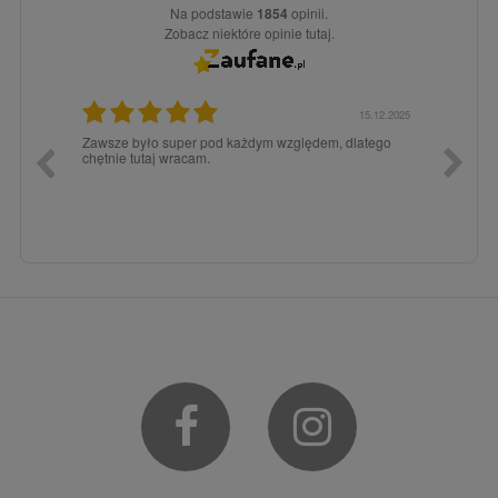
Na podstawie
1854
opinii.
Zobacz niektóre opinie tutaj.
3.02.2026
15.12.2025
a dla
Zawsze było super pod każdym względem, dlatego
dopiero
chętnie tutaj wracam.
Facebook
Instagram