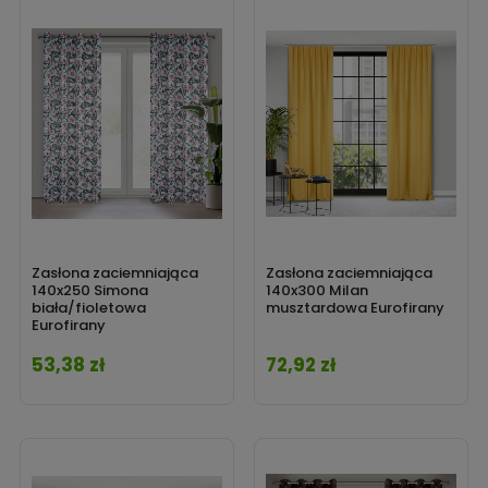
Zasłona zaciemniająca
Zasłona zaciemniająca
140x250 Simona
140x300 Milan
biała/fioletowa
musztardowa Eurofirany
Eurofirany
53,38 zł
72,92 zł
Cena
Cena