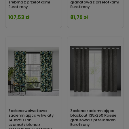
srebrna z przelotkami
granatowa z przelotkami
Eurofirany
Eurofirany
107,53 zł
81,79 zł
Cena
Cena
Zasłona welwetowa
Zasłona zaciemniająca
zaciemniająca w kwiaty
blackout 135x250 Rossie
140x250 Loni
grafitowa z przelotkami
czarna/zielona z
Eurofirany