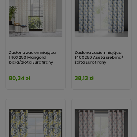
Zasłona zaciemniająca
Zasłona zaciemniająca
140X250 Marigold
140X250 Aseta srebrna/
biała/złota Eurofirany
żółta Eurofirany
80,34 zł
38,13 zł
Cena
Cena