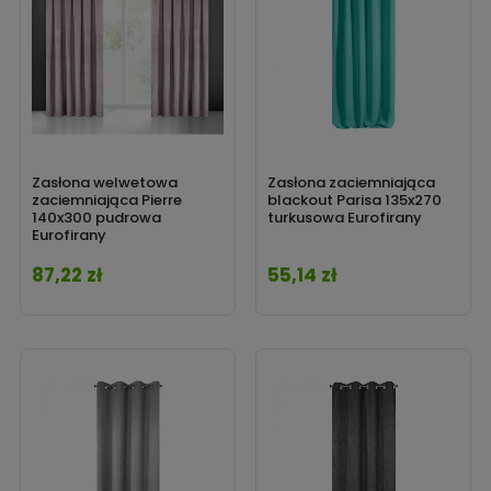
Zasłona welwetowa
Zasłona zaciemniająca
zaciemniająca Pierre
blackout Parisa 135x270
140x300 pudrowa
turkusowa Eurofirany
Eurofirany
87,22 zł
55,14 zł
Cena
Cena