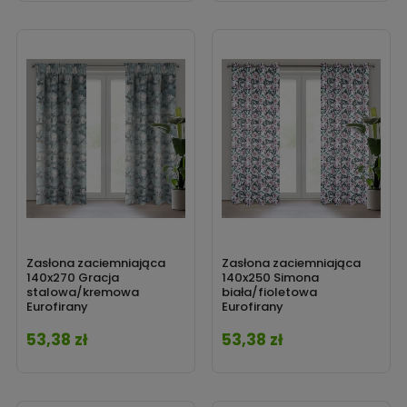
nasze pozostałe produkty.
Zasłona zaciemniająca
Zasłona zaciemniająca
140x270 Gracja
140x250 Simona
stalowa/kremowa
biała/fioletowa
Eurofirany
Eurofirany
53,38 zł
53,38 zł
Cena
Cena