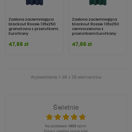
Zasłona zaciemniająca
Zasłona zaciemniająca
blackout Rossie 135x250
blackout Rossie 135x250
granatowa z przelotkami
ciemnozielona z
Eurofirany
przelotkami Eurofirany
47,66 zł
47,66 zł
Cena
Cena
Wyświetlanie 1-38 z 38 elementów
Świetnie
Na podstawie
1853
opinii.
Zobacz niektóre opinie tutaj.