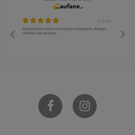
3.02.2026
15.12.2025
a dla
Zawsze było super pod każdym względem, dlatego
dopiero
chętnie tutaj wracam.
Facebook
Instagram