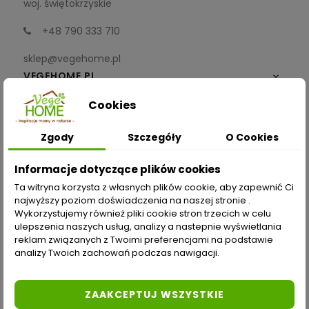
woj. świętokrzyskie
+48 790 333 710
sklep@vegehome.pl
VEGEHOME.PL

Cookies
INFORMACJE

Zgody
Szczegóły
O Cookies
ZAKUPY
Informacje dotyczące plików cookies
Moje konto
Ta witryna korzysta z własnych plików cookie, aby zapewnić Ci
najwyższy poziom doświadczenia na naszej stronie .
Opcje dostawy
Wykorzystujemy również pliki cookie stron trzecich w celu
ulepszenia naszych usług, analizy a nastepnie wyświetlania
Metody płatności
reklam związanych z Twoimi preferencjami na podstawie
analizy Twoich zachowań podczas nawigacji.
Zwroty i reklamacje
Odstąp od umowy tutaj
ZAAKCEPTUJ WSZYSTKIE