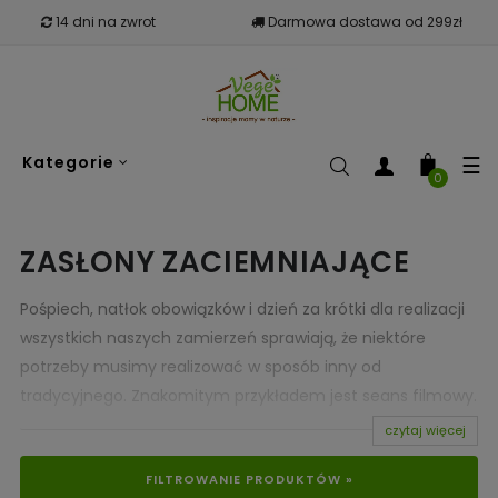
14 dni na zwrot
Darmowa dostawa od 299zł
To
☰
Kategorie
nav
0
ZASŁONY ZACIEMNIAJĄCE
Pośpiech, natłok obowiązków i dzień za krótki dla realizacji
wszystkich naszych zamierzeń sprawiają, że niektóre
potrzeby musimy realizować w sposób inny od
tradycyjnego. Znakomitym przykładem jest seans filmowy.
Jeśli uda nam się wygospodarować czas i środki to z
czytaj więcej
przyjemnością udamy się do kina, aby cieszyć się
FILTROWANIE PRODUKTÓW »
przyjemnością oglądania filmu w pełnej jego okazałości na