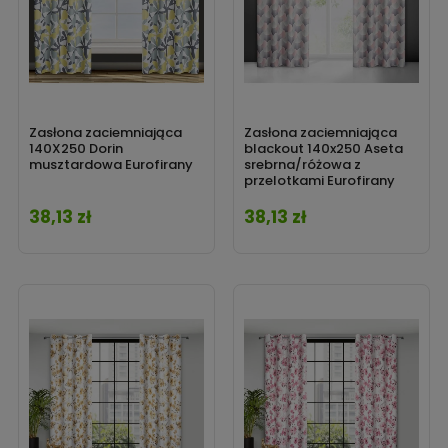
Zasłona zaciemniająca
Zasłona zaciemniająca
140X250 Dorin
blackout 140x250 Aseta
musztardowa Eurofirany
srebrna/różowa z
przelotkami Eurofirany
38,13 zł
38,13 zł
Cena
Cena