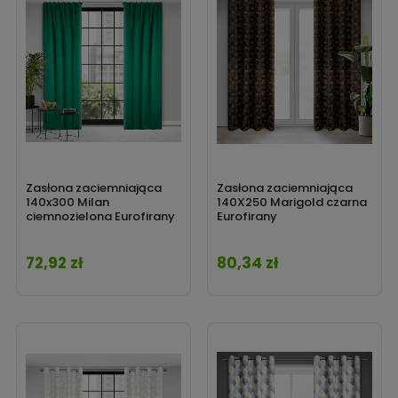
Zasłona zaciemniająca
Zasłona zaciemniająca
140x300 Milan
140X250 Marigold czarna
ciemnozielona Eurofirany
Eurofirany
72,92 zł
80,34 zł
Cena
Cena