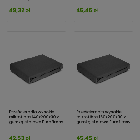
49,32 zł
45,45 zł
Cena
Cena
Prześcieradło wysokie
Prześcieradło wysokie
mikrofibra 140x200x30 z
mikrofibra 160x200x30 z
gumką stalowe Eurofirany
gumką stalowe Eurofirany
42,53 zł
45,45 zł
Cena
Cena