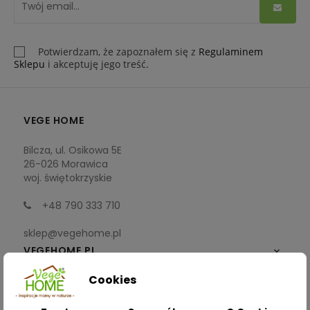
Potwierdzam, że zapoznałem się z
Regulaminem
Sklepu
i akceptuję jego treść.
VEGE HOME
Bilcza, ul. Osikowa 5E
26-026 Morawica
woj. świętokrzyskie
+48 790 333 710
sklep@vegehome.pl
VEGEHOME.PL

Cookies
INFORMACJE
