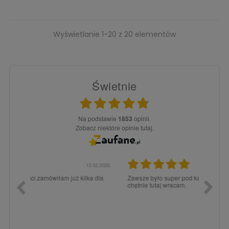
Wyświetlanie 1-20 z 20 elementów
Świetnie
Na podstawie
1853
opinii.
Zobacz niektóre opinie tutaj.
3.02.2026
15.12.2025
a dla
Zawsze było super pod każdym względem, dlatego
dopiero
chętnie tutaj wracam.