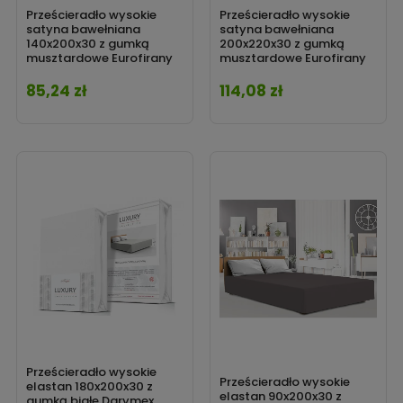
Prześcieradło wysokie
Prześcieradło wysokie
satyna bawełniana
satyna bawełniana
140x200x30 z gumką
200x220x30 z gumką
musztardowe Eurofirany
musztardowe Eurofirany
85,24 zł
114,08 zł
Cena
Cena
Prześcieradło wysokie
Prześcieradło wysokie
elastan 180x200x30 z
elastan 90x200x30 z
gumką białe Darymex