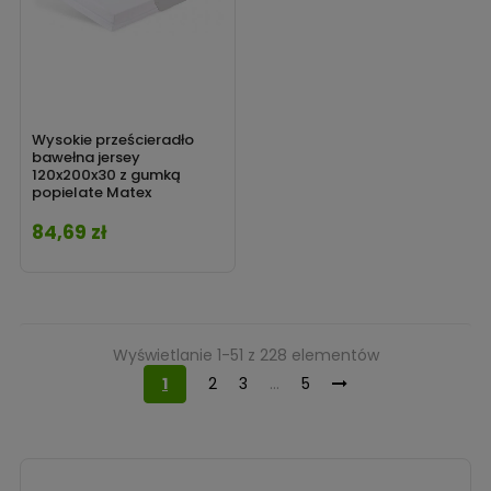
Wysokie prześcieradło
bawełna jersey
120x200x30 z gumką
popielate Matex
84,69 zł
Cena
Wyświetlanie 1-51 z 228 elementów
1
2
3
…
5