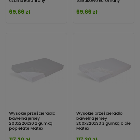
czarne Eurofirany
turkusowe Eurofirany
69,66 zł
69,66 zł
Cena
Cena
Wysokie prześcieradło
Wysokie prześcieradło
bawełna jersey
bawełna jersey
200x220x30 z gumką
200x220x30 z gumką białe
popielate Matex
Matex
117,20 zł
117,20 zł
Cena
Cena