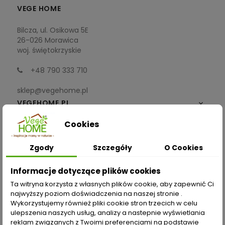
VEGE HOME
Bilcza, ul. Osikowa 5E
26-026 Morawica
woj. świętokrzyskie
+48 790 333 710
sklep@vegehome.pl
VEGEHOME.PL

Cookies
INFORMACJE

Zgody
Szczegóły
O Cookies
ZAKUPY
Informacje dotyczące plików cookies
Moje konto
Ta witryna korzysta z własnych plików cookie, aby zapewnić Ci
najwyższy poziom doświadczenia na naszej stronie .
Opcje dostawy
Wykorzystujemy również pliki cookie stron trzecich w celu
ulepszenia naszych usług, analizy a nastepnie wyświetlania
Metody płatności
reklam związanych z Twoimi preferencjami na podstawie