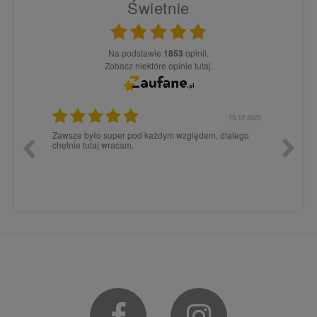
Świetnie
Na podstawie
1853
opinii.
Zobacz niektóre opinie tutaj.
3.02.2026
15.12.2025
a dla
Zawsze było super pod każdym względem, dlatego
dopiero
chętnie tutaj wracam.
Facebook
Instagram