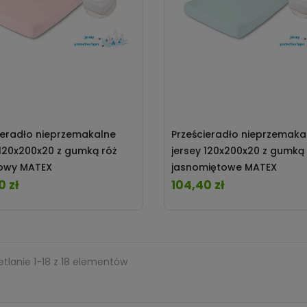
ieradło nieprzemakalne
Prześcieradło nieprzemaka
 120x200x20 z gumką róż
jersey 120x200x20 z gumką
owy MATEX
jasnomiętowe MATEX
0 zł
104,40 zł
Cena
tlanie 1-18 z 18 elementów