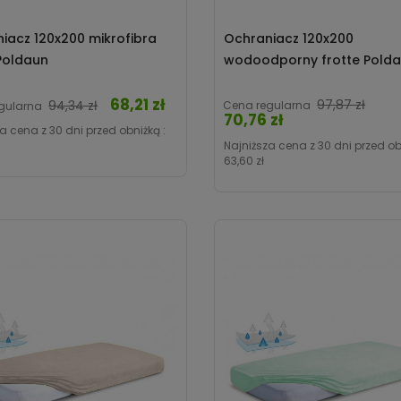
iacz 120x200 mikrofibra
Ochraniacz 120x200
Poldaun
wodoodporny frotte Pold
68,21 zł
Cena
Cen
97,87 zł
94,34 zł
Cena regularna
gularna
70,76 zł
a cena z 30 dni przed obniżką :
Najniższa cena z 30 dni przed ob
63,60 zł