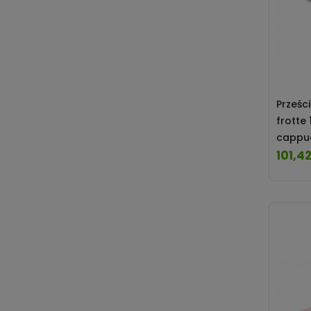
Prześc
frotte
cappu
101,42
Cena