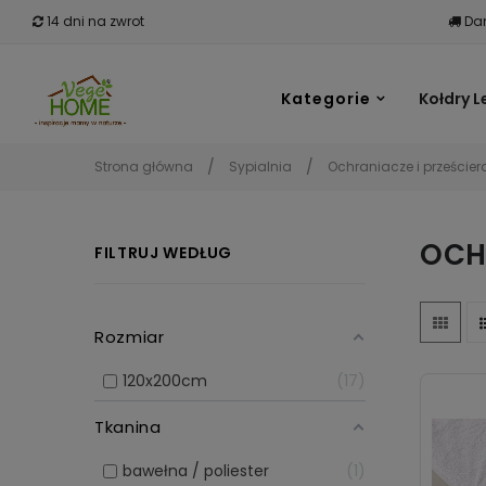
14 dni na zwrot
Dar
Kategorie
Kołdry L
Strona główna
Sypialnia
Ochraniacze i prześcier
OCH
FILTRUJ WEDŁUG
Rozmiar
120x200cm
17
Tkanina
bawełna / poliester
1