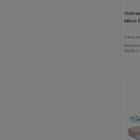
Ochran
Micro 
Cena re
Najniższ
56,99 zł