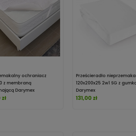
emakalny ochraniacz
Prześcieradło nieprzemaka
00 z membraną
120x200x25 2w1 SG z gumką
hającą Darymex
Darymex
 zł
131,00 zł
Cena