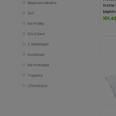
Nieprzemakalne
frotte
błękit
2w1
101,42
Cena
Na Pralkę
Dla Dzieci
Z Wielbłąda
Hotelowe
Na Przewijak
Toppery
Chłodzące