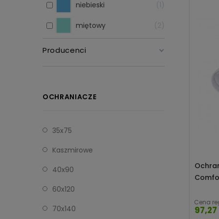
niebieski
1
miętowy
2
Producenci
OCHRANIACZE
35x75
Kaszmirowe
Ochran
40x90
Comfor
60x120
Cena re
70x140
97,27 