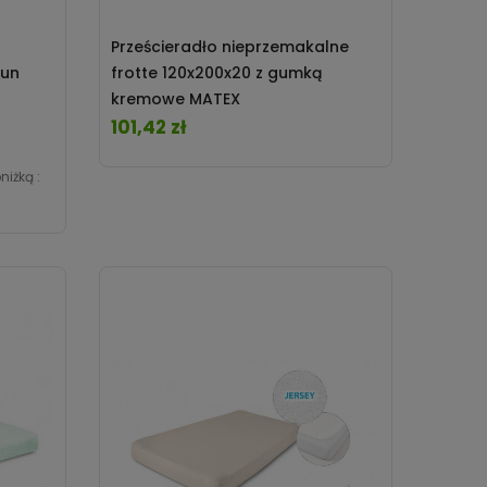
Prześcieradło nieprzemakalne
aun
frotte 120x200x20 z gumką
kremowe MATEX
101,42 zł
a
Cena
niżką :