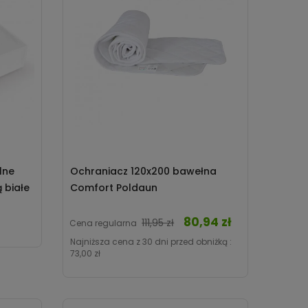
lne
Ochraniacz 120x200 bawełna
 białe
Comfort Poldaun
80,94 zł
Cena
111,95 zł
Cena regularna
Najniższa cena z 30 dni przed obniżką :
73,00 zł