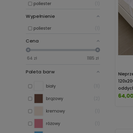
poliester
1
Wypełnienie
poliester
1
Cena
64
zł
1185
zł
Paleta barw
Nieprz
120x2
biały
11
oddyc
64,00
Cena
brązowy
2
kremowy
1
różowy
1