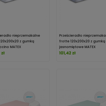
ieradło nieprzemakalne
Prześcieradło nieprzemaka
 120x200x20 z gumką
frotte 120x200x20 z gumką
ccino MATEX
jasnomiętowe MATEX
 zł
101,42 zł
Cena