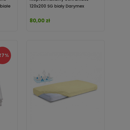
białe
120x200 SG biały Darymex
80,00 zł
Cena
27%