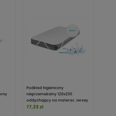
Podkład higieniczny
orny
nieprzemakalny 120x200
oddychający na materac Jersey
77,33 zł
Cena