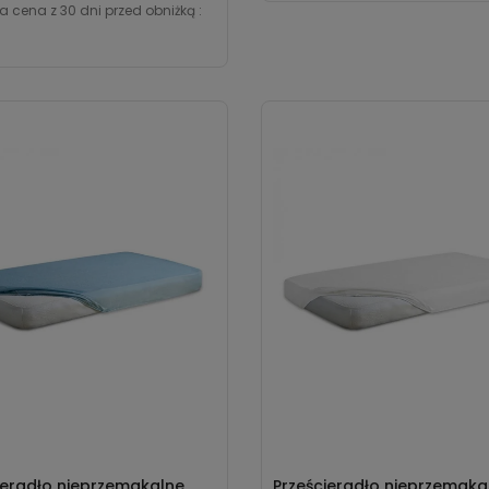
a cena z 30 dni przed obniżką :
ieradło nieprzemakalne
Prześcieradło nieprzemaka