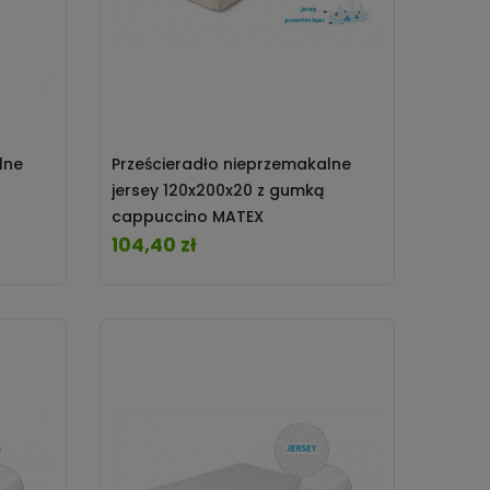
lne
Prześcieradło nieprzemakalne
jersey 120x200x20 z gumką
cappuccino MATEX
104,40 zł
Cena