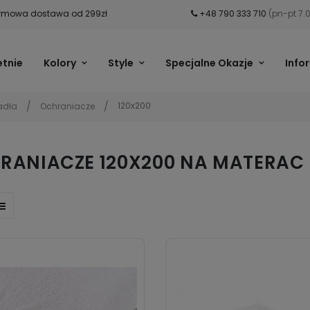
mowa dostawa od 299zł
+48 790 333 710
(pn-pt 7.
etnie
Kolory
Style
Specjalne Okazje
Info
120x200
adła
Ochraniacze
RANIACZE 120X200 NA MATERAC