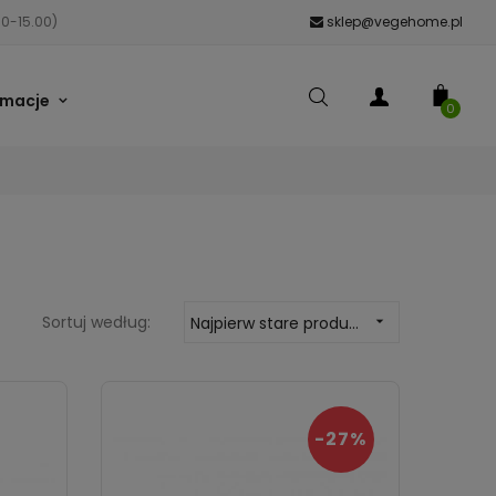
00-15.00)
sklep@vegehome.pl
rmacje
0
Sortuj według:
Najpierw stare produkty

-27%