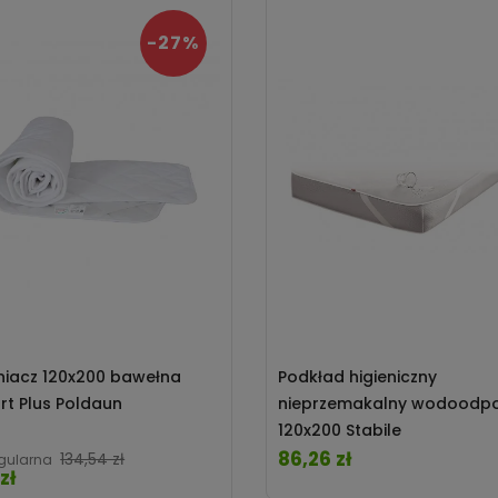
-27%
iacz 120x200 bawełna
Podkład higieniczny
t Plus Poldaun
nieprzemakalny wodoodp
120x200 Stabile
86,26 zł
Cena
Cena
134,54 zł
gularna
zł