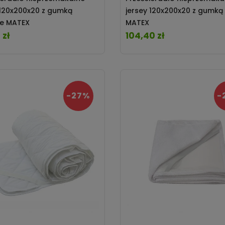
 120x200x20 z gumką
jersey 120x200x20 z gumką 
ne MATEX
MATEX
 zł
104,40 zł
Cena
-27%
-