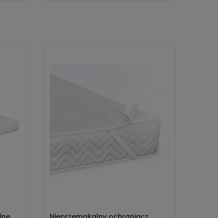
lne
Nieprzemakalny ochraniacz