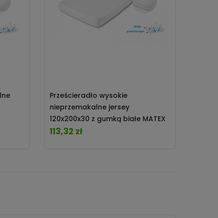
lne
Prześcieradło wysokie
nieprzemakalne jersey
120x200x30 z gumką białe MATEX
113,32 zł
Cena