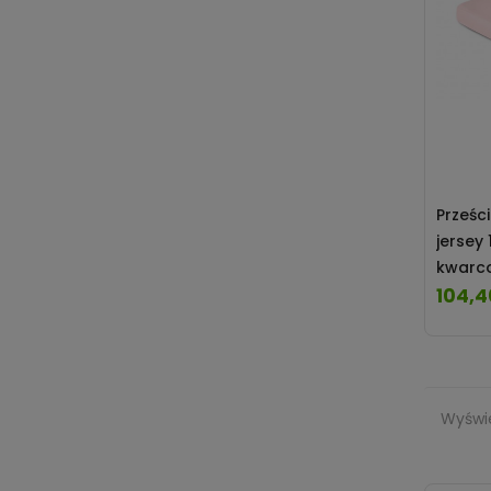
Prześc
jersey
kwarc
104,4
Cena
Wyświe