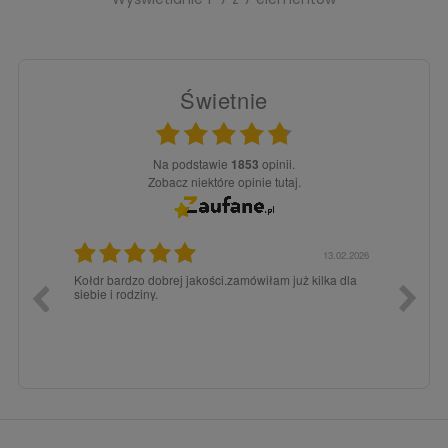
Świetnie
Na podstawie
1853
opinii.
Zobacz niektóre opinie tutaj.
13.02.2026
15.12.2025
uż kilka dla
Zawsze było super pod każdym względem, dlatego
d
chętnie tutaj wracam.