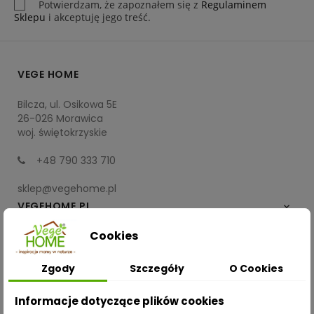
Potwierdzam, że zapoznałem się z
Regulaminem
Sklepu
i akceptuję jego treść.
VEGE HOME
Bilcza, ul. Osikowa 5E
26-026 Morawica
woj. świętokrzyskie
+48 790 333 710
sklep@vegehome.pl
VEGEHOME.PL

Cookies
INFORMACJE

Zgody
Szczegóły
O Cookies
ZAKUPY
Informacje dotyczące plików cookies