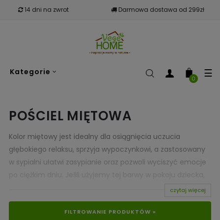
14 dni na zwrot
Darmowa dostawa od 299zł
To
☰
Kategorie
nav
0
POŚCIEL MIĘTOWA
Kolor miętowy jest idealny dla osiągnięcia uczucia
głębokiego relaksu, sprzyja wypoczynkowi, a zastosowany
w sypialni ułatwi zasypianie oraz pozwoli wyciszyć emocje
po ciężkim dniu. Jeśli użyjemy tej barwy w pokoju dziecka,
wspomożemy jego koncentrację oraz zapanujemy nad
czytaj więcej
rozpierającą je energią. Mięta relaksuje, odświeża, a, jako że
FILTROWANIE PRODUKTÓW »
należy do odcieni zieleni, daje poczucie obcowania z