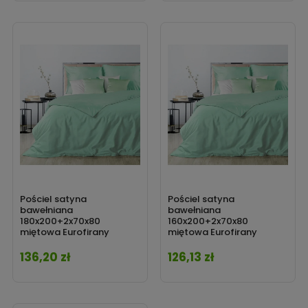
Sprawdź wszystkie
pościele
z oferty naszego sklepu!
Pościel satyna
Pościel satyna
bawełniana
bawełniana
180x200+2x70x80
160x200+2x70x80
miętowa Eurofirany
miętowa Eurofirany
136,20 zł
126,13 zł
Cena
Cena