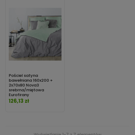
Pościel satyna
bawełniana 160x200 +
2x70x80 Nova3
srebrna/miętowa
Eurofirany
126,13 zł
Cena
Wyświetlanie 1-7 z 7 elementów