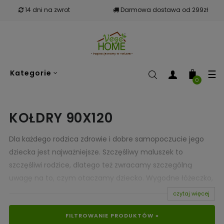
14 dni na zwrot
Darmowa dostawa od 299zł
To
☰
Kategorie
nav
0
KOŁDRY 90X120
Dla każdego rodzica zdrowie i dobre samopoczucie jego
dziecka jest najważniejsze. Szczęśliwy maluszek to
szczęśliwi rodzice, dlatego też zwracamy szczególną
uwagę na to, czym otaczamy dziecko. Wygodne łóżeczko,
dopasowane do jego wieku jest niezwykle ważne. Jednak
czytaj więcej
każdy szkrab lubi czuć ciepło i czuły dotyk. Sen jest
FILTROWANIE PRODUKTÓW »
niezwykle ważny dla młodego, rozwijającego się organizmu