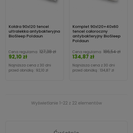
Kołdra 90x120 tencel
Komplet 90x120+40x60
ultralekka antybakteryjna
tencel całoroczny
BioSleep Poldaun
antybakteryjny BioSleep
Poldaun
Cena
127,38 zł
186,54 zł
Cena regularna
Cena regularna
92,10 zł
134,87 zł
Cena
Najniższa cena z 30 dni
Najniższa cena z 30 dni
przed obniżką :
92,10 zł
przed obniżką :
134,87 zł
Wyświetlanie 1-22 z 22 elementów
Świetnie