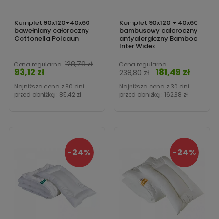
Komplet 90x120+40x60
Komplet 90x120 + 40x60
bawełniany całoroczny
bambusowy całoroczny
Cottonella Poldaun
antyalergiczny Bamboo
Inter Widex
128,79 zł
Cena regularna
Cena regularna
93,12 zł
181,49 zł
Cena
Cena
238,80 zł
Najniższa cena z 30 dni
Najniższa cena z 30 dni
przed obniżką :
85,42 zł
przed obniżką :
162,38 zł
-24%
-24%