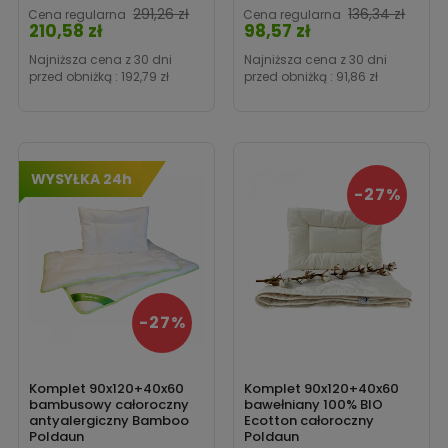
Cena
291,26 zł
136,34 zł
Cena regularna
Cena regularna
210,58 zł
98,57 zł
Cena
Najniższa cena z 30 dni
Najniższa cena z 30 dni
przed obniżką :
192,79 zł
przed obniżką :
91,86 zł
WYSYŁKA 24h
-27%
-27%
Komplet 90x120+40x60
Komplet 90x120+40x60
bambusowy całoroczny
bawełniany 100% BIO
antyalergiczny Bamboo
Ecotton całoroczny
Poldaun
Poldaun