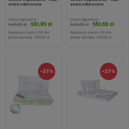
szara całoroczna
szara całoroczna
Cena regularna
Cena regularna
551,65 zł
551,65 zł
Cena
Cena
649,00 zł
649,00 zł
Najniższa cena z 30 dni
Najniższa cena z 30 dni
przed obniżką :
551,65 zł
przed obniżką :
551,65 zł
-27%
-27%