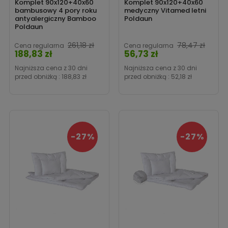
Komplet 90x120+40x60
Komplet 90x120+40x60
bambusowy 4 pory roku
medyczny Vitamed letni
antyalergiczny Bamboo
Poldaun
Poldaun
Cena
Cen
261,18 zł
78,47 zł
Cena regularna
Cena regularna
188,83 zł
56,73 zł
Najniższa cena z 30 dni
Najniższa cena z 30 dni
przed obniżką :
188,83 zł
przed obniżką :
52,18 zł
-27%
-27%