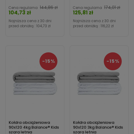
Cen
144,86 zł
174,01 zł
Cena regularna
Cena regularna
104,73 zł
125,81 zł
Cena
Najniższa cena z 30 dni
Najniższa cena z 30 dni
przed obniżką :
104,73 zł
przed obniżką :
116,22 zł
-15%
-15%
Kołdra obciążeniowa
Kołdra obciążeniowa
90x120 4kg Balance® Kids
90x120 3kg Balance® Kids
szara letnia
szara letnia