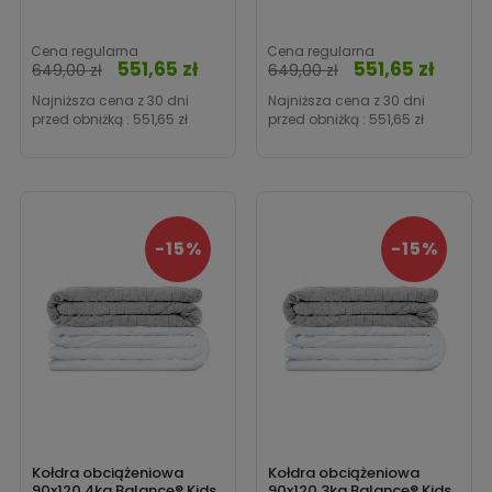
Cena regularna
Cena regularna
551,65 zł
551,65 zł
Cena
Cena
649,00 zł
649,00 zł
Najniższa cena z 30 dni
Najniższa cena z 30 dni
przed obniżką :
551,65 zł
przed obniżką :
551,65 zł
-15%
-15%
Kołdra obciążeniowa
Kołdra obciążeniowa
90x120 4kg Balance® Kids
90x120 3kg Balance® Kids