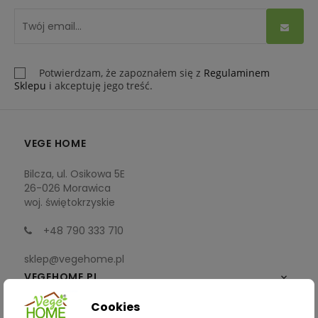
Potwierdzam, że zapoznałem się z
Regulaminem
Sklepu
i akceptuję jego treść.
VEGE HOME
Bilcza, ul. Osikowa 5E
26-026 Morawica
woj. świętokrzyskie
+48 790 333 710
sklep@vegehome.pl
VEGEHOME.PL

Cookies
INFORMACJE
