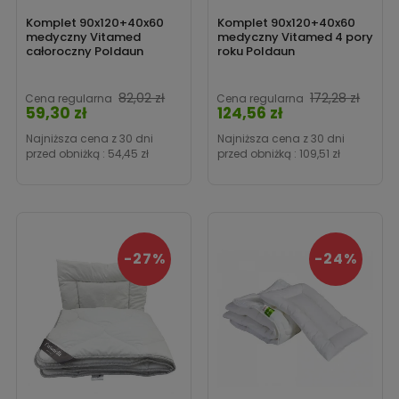
Komplet 90x120+40x60
Komplet 90x120+40x60
medyczny Vitamed
medyczny Vitamed 4 pory
całoroczny Poldaun
roku Poldaun
Cena
Cen
82,02 zł
172,28 zł
Cena regularna
Cena regularna
59,30 zł
124,56 zł
Najniższa cena z 30 dni
Najniższa cena z 30 dni
przed obniżką :
54,45 zł
przed obniżką :
109,51 zł
-27%
-24%