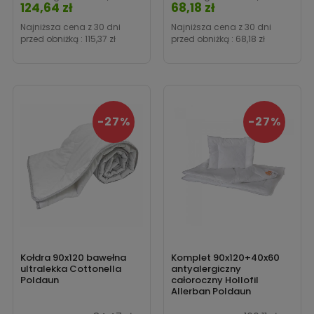
doskonale przepuszcza powietrze, zatem dziecko nie spoci
124,64 zł
68,18 zł
się.
Polskie kołdry 90x120
znakomicie izolują, utrzymując
Najniższa cena z 30 dni
Najniższa cena z 30 dni
przed obniżką :
115,37 zł
przed obniżką :
68,18 zł
wysoki komfort termiczny. Nie musimy się obawiać, że
maluszek zmarznie bądź przegrzeje się w czasie
odpoczynku. Decydując się na taki wybór, zyskujemy
pewność, że otaczamy naszą pociechę troską,
zapewniając jej właściwe warunki dla zdrowego i
-27%
-27%
spokojnego snu.
Interesuje Cię
kołdra
w innym rozmiarze? Sprawdź nasze
pozostałe produkty.
Kołdra 90x120 bawełna
Komplet 90x120+40x60
ultralekka Cottonella
antyalergiczny
Poldaun
całoroczny Hollofil
Allerban Poldaun