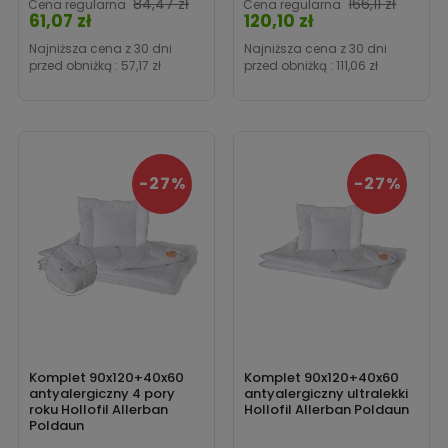
Cena
Cena
84,47 zł
166,11 zł
Cena regularna
Cena regularna
61,07 zł
120,10 zł
Najniższa cena z 30 dni
Najniższa cena z 30 dni
przed obniżką :
57,17 zł
przed obniżką :
111,06 zł
-27%
-27%
Komplet 90x120+40x60
Komplet 90x120+40x60
antyalergiczny 4 pory
antyalergiczny ultralekki
roku Hollofil Allerban
Hollofil Allerban Poldaun
Poldaun