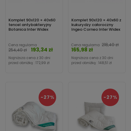
Komplet 90x120 + 40x60
Komplet 90x120 + 40x60 z
tencel antybakteryjny
kukurydzy całoroczny
Botanica Inter Widex
Ingeo Corneo Inter Widex
218,40 zł
Cena regularna
Cena regularna
193,34 zł
165,98 zł
Cena
Cena
254,40 zł
Najniższa cena z 30 dni
Najniższa cena z 30 dni
przed obniżką :
172,99 zł
przed obniżką :
148,51 zł
-27%
-27%