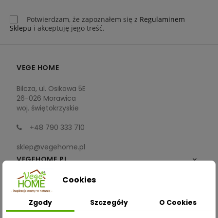
Potwierdzam, że zapoznałem się z
Regulaminem
Sklepu
i akceptuję jego treść.
VEGE HOME
Bilcza, ul. Osikowa 5E
26-026 Morawica
woj. świętokrzyskie
+48 790 333 710
sklep@vegehome.pl
VEGEHOME.PL

Cookies
INFORMACJE

Zgody
Szczegóły
O Cookies
ZAKUPY