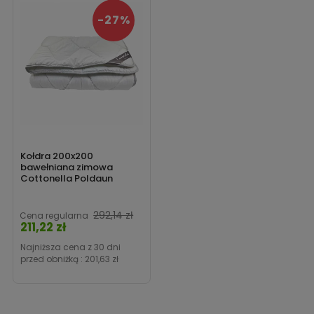
-27%
Kołdra 200x200
bawełniana zimowa
Cottonella Poldaun
292,14 zł
Cena regularna
211,22 zł
Cena
Najniższa cena z 30 dni
przed obniżką :
201,63 zł