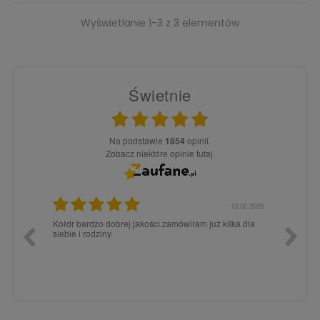
Wyświetlanie 1-3 z 3 elementów
Świetnie
Na podstawie
1854
opinii.
Zobacz niektóre opinie tutaj.
13.02.2026
15.12.2025
 już kilka dla
Zawsze było super pod każdym względem, dlatego
chętnie tutaj wracam.