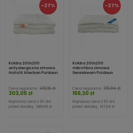
-27%
-27%
Kołdra 200x200
Kołdra 200x200
antyalergiczna zimowa
mikrofibra zimowa
Hollofil Allerban Poldaun
Sensidream Poldaun
Cena
419,16 zł
216,04 zł
Cena regularna
Cena regularna
303,05 zł
156,20 zł
Cena
Najniższa cena z 30 dni
Najniższa cena z 30 dni
przed obniżką :
288,46 zł
przed obniżką :
147,04 zł