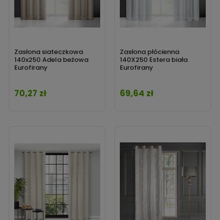
Zasłona siateczkowa
Zasłona płócienna
140x250 Adela beżowa
140X250 Estera biała
Eurofirany
Eurofirany
70,27 zł
69,64 zł
Cena
Cena