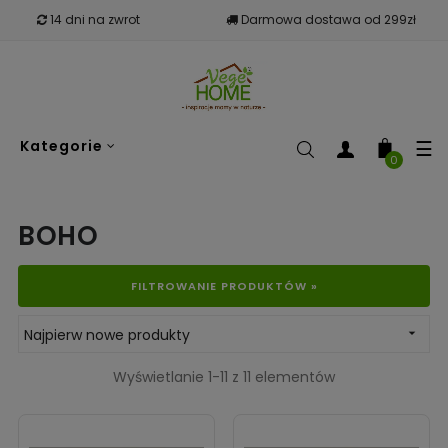
14 dni na zwrot
Darmowa dostawa od 299zł
To
☰
Kategorie
nav
0
BOHO
FILTROWANIE PRODUKTÓW »
Najpierw nowe produkty

Wyświetlanie 1-11 z 11 elementów