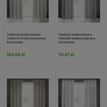
Zasłona siateczkowa
Zasłona siateczkowa
140x270 Emilia kremowa
140x250 Adela stalowa
Eurofirany
Eurofirany
102,09 zł
70,27 zł
Cena
Cena