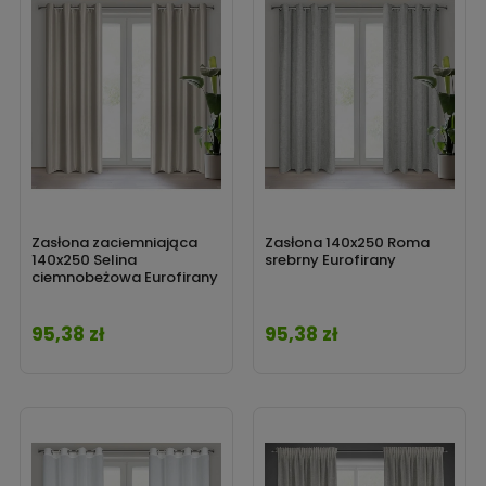
Zasłona zaciemniająca
Zasłona 140x250 Roma
140x250 Selina
srebrny Eurofirany
ciemnobeżowa Eurofirany
95,38 zł
95,38 zł
Cena
Cena