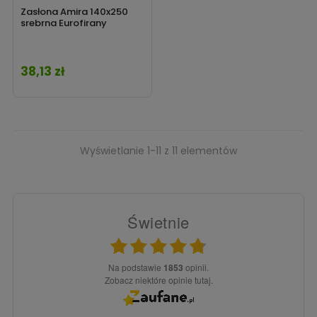
Zasłona Amira 140x250
srebrna Eurofirany
38,13 zł
Cena
Wyświetlanie 1-11 z 11 elementów
Świetnie
Na podstawie
1853
opinii.
Zobacz niektóre opinie tutaj.