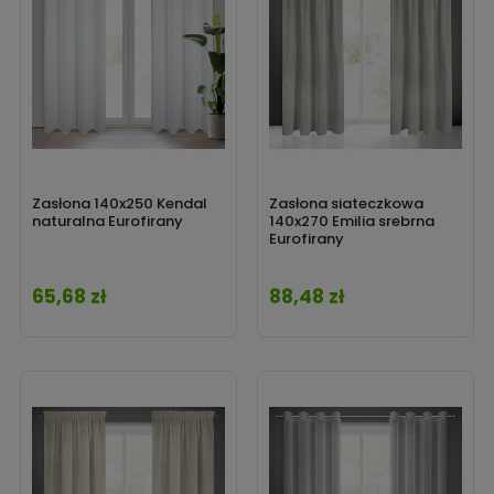
Zasłona 140x250 Kendal
Zasłona siateczkowa
naturalna Eurofirany
140x270 Emilia srebrna
Eurofirany
65,68 zł
88,48 zł
Cena
Cena