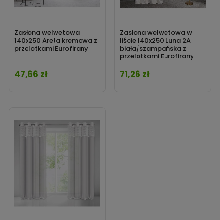
Zasłona welwetowa
Zasłona welwetowa w
140x250 Areta kremowa z
liście 140x250 Luna 2A
przelotkami Eurofirany
biała/szampańska z
przelotkami Eurofirany
47,66 zł
71,26 zł
Cena
Cena