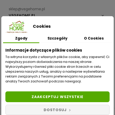
sklep@vegehome.pl
VEGEHOME.PL

Cookies
INFORMACJE

Zgody
Szczegóły
O Cookies
ZAKUPY
Informacje dotyczące plików cookies
Moje konto
Ta witryna korzysta z własnych plików cookie, aby zapewnić Ci
najwyższy poziom doświadczenia na naszej stronie .
Opcje dostawy
Wykorzystujemy również pliki cookie stron trzecich w celu
ulepszenia naszych usług, analizy a nastepnie wyświetlania
Metody płatności
reklam związanych z Twoimi preferencjami na podstawie
analizy Twoich zachowań podczas nawigacji.
Zwroty i reklamacje
Odstąp od umowy tutaj
ZAAKCEPTUJ WSZYSTKIE
DOSTOSUJ