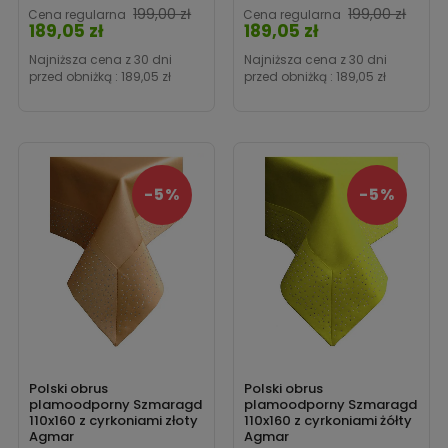
199,00 zł
199,00 zł
Cena regularna
Cena regularna
189,05 zł
189,05 zł
Cena
Cena
Najniższa cena z 30 dni
Najniższa cena z 30 dni
przed obniżką :
189,05 zł
przed obniżką :
189,05 zł
-5%
-5%
Polski obrus
Polski obrus
plamoodporny Szmaragd
plamoodporny Szmaragd
110x160 z cyrkoniami złoty
110x160 z cyrkoniami żółty
Agmar
Agmar