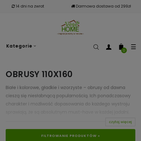
14 dni na zwrot
Darmowa dostawa od 299zł
To
☰
Kategorie
nav
0
OBRUSY 110X160
Białe i kolorowe, gładkie i wzorzyste – obrusy od dawna
cieszą się niesłabnącą popularnością. Ich ponadczasowy
charakter i możliwość dopasowania do każdego wystroju
sprawiają, że są absolutnym must-have w każdej jadalni.
Jak lepiej podkreślić uroczysty charakter biesiady, niż przez
czytaj więcej
eleganckie nakrycie? Dodatkowo obrus sprawia, że
FILTROWANIE PRODUKTÓW »
oszczędzamy czas i energię na sprzątanie, chroniąc stół