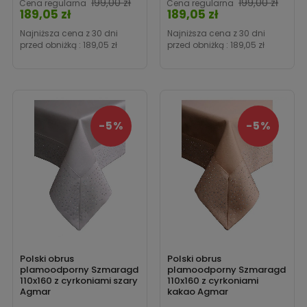
199,00 zł
199,00 zł
Cena regularna
Cena regularna
189,05 zł
189,05 zł
Cena
Cena
Najniższa cena z 30 dni
Najniższa cena z 30 dni
przed obniżką :
189,05 zł
przed obniżką :
189,05 zł
-5%
-5%
Polski obrus
Polski obrus
plamoodporny Szmaragd
plamoodporny Szmaragd
110x160 z cyrkoniami szary
110x160 z cyrkoniami
Agmar
kakao Agmar