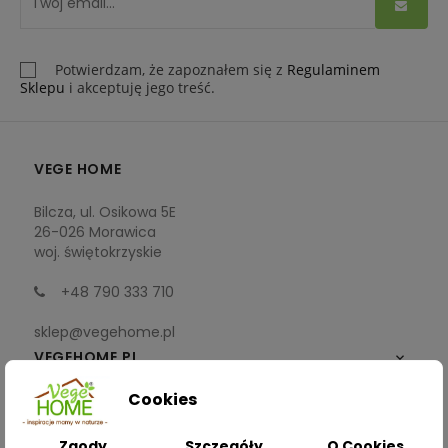
Potwierdzam, że zapoznałem się z
Regulaminem
Sklepu
i akceptuję jego treść.
VEGE HOME
Bilcza, ul. Osikowa 5E
26-026 Morawica
woj. świętokrzyskie
+48 790 333 710
sklep@vegehome.pl
VEGEHOME.PL

Cookies
INFORMACJE

Zgody
Szczegóły
O Cookies