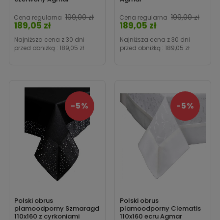
199,00 zł
199,00 zł
Cena regularna
Cena regularna
189,05 zł
189,05 zł
Cena
Cena
Najniższa cena z 30 dni
Najniższa cena z 30 dni
przed obniżką :
189,05 zł
przed obniżką :
189,05 zł
-5%
-5%
Polski obrus
Polski obrus
plamoodporny Szmaragd
plamoodporny Clematis
110x160 z cyrkoniami
110x160 ecru Agmar