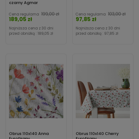
czarny Agmar
199,00 zł
103,00 zł
Cena regularna
Cena regularna
189,05 zł
97,85 zł
Cena
Cena
Najniższa cena z 30 dni
Najniższa cena z 30 dni
przed obniżką :
189,05 zł
przed obniżką :
97,85 zł
Obrus 110x140 Anna
Obrus 110x140 Cherry
Eurofirany
Eurofirany