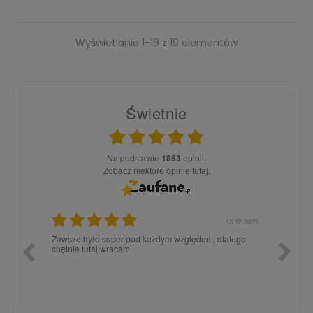
Wyświetlanie 1-19 z 19 elementów
Świetnie
Na podstawie
1853
opinii.
Zobacz niektóre opinie tutaj.
3.02.2026
15.12.2025
a dla
Zawsze było super pod każdym względem, dlatego
dopiero
chętnie tutaj wracam.