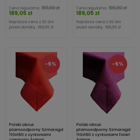
199,00 zł
199,00 zł
Cena regularna
Cena regularna
189,05 zł
189,05 zł
Cena
Cena
Najniższa cena z 30 dni
Najniższa cena z 30 dni
przed obniżką :
189,05 zł
przed obniżką :
189,05 zł
-5%
-5%
Polski obrus
Polski obrus
plamoodporny Szmaragd
plamoodporny Szmaragd
110x160 z cyrkoniami
110x160 z cyrkoniami fiolet
czerwony Agmar
Agmar