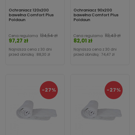
Ochraniacz 120x200
Ochraniacz 90x200
bawełna Comfort Plus
bawełna Comfort Plus
Poldaun
Poldaun
Cena
134,54 zł
113,43 zł
Cena regularna
Cena regularna
97,27 zł
82,01 zł
Cena
Najniższa cena z 30 dni
Najniższa cena z 30 dni
przed obniżką :
88,30 zł
przed obniżką :
74,47 zł
-27%
-27%