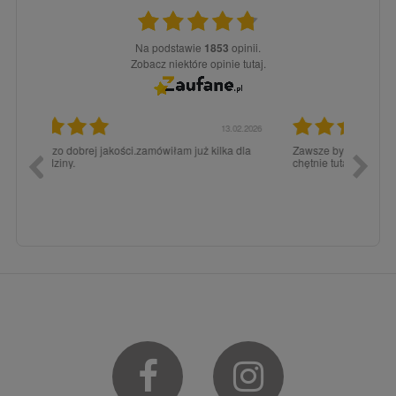
Na podstawie
1853
opinii.
Zobacz niektóre opinie tutaj.
3.02.2026
15.12.2025
a dla
Zawsze było super pod każdym względem, dlatego
dopiero
chętnie tutaj wracam.
Facebook
Instagram