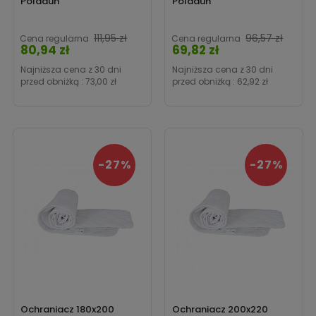
Poldaun
Poldaun
materace
? Sprawdź nasze pozostałe produkty.
Cena
Cen
111,95 zł
96,57 zł
Cena regularna
Cena regularna
80,94 zł
69,82 zł
Najniższa cena z 30 dni
Najniższa cena z 30 dni
przed obniżką :
73,00 zł
przed obniżką :
62,92 zł
-27%
-27%
Ochraniacz 180x200
Ochraniacz 200x220