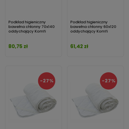
Podkład higieniczny
Podkład higieniczny
bawełna chłonny 70x140
bawełna chłonny 60x120
oddychający Komfi
oddychający Komfi
80,75 zł
61,42 zł
Cena
Cena
-27%
-27%