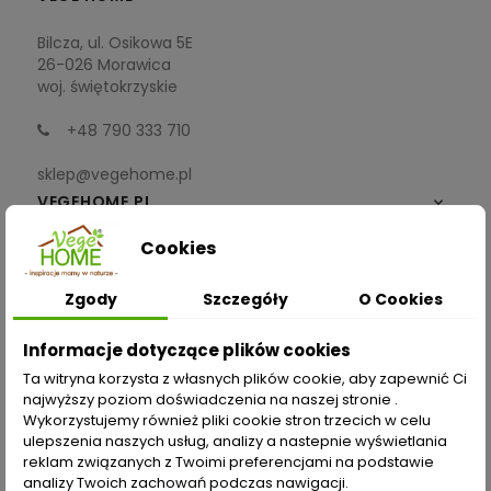
Bilcza, ul. Osikowa 5E
26-026 Morawica
woj. świętokrzyskie
+48 790 333 710
sklep@vegehome.pl
VEGEHOME.PL

Cookies
INFORMACJE

Zgody
Szczegóły
O Cookies
ZAKUPY
Informacje dotyczące plików cookies
Moje konto
Ta witryna korzysta z własnych plików cookie, aby zapewnić Ci
najwyższy poziom doświadczenia na naszej stronie .
Opcje dostawy
Wykorzystujemy również pliki cookie stron trzecich w celu
ulepszenia naszych usług, analizy a nastepnie wyświetlania
Metody płatności
reklam związanych z Twoimi preferencjami na podstawie
analizy Twoich zachowań podczas nawigacji.