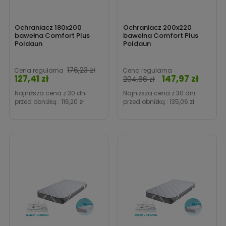
Ochraniacz 180x200
Ochraniacz 200x220
bawełna Comfort Plus
bawełna Comfort Plus
Poldaun
Poldaun
Cena
176,23 zł
Cena regularna
Cena regularna
127,41 zł
147,97 zł
Cena
204,66 zł
Najniższa cena z 30 dni
Najniższa cena z 30 dni
przed obniżką :
116,20 zł
przed obniżką :
135,06 zł