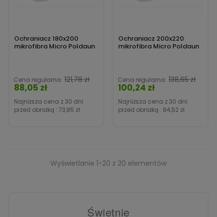
Ochraniacz 180x200
Ochraniacz 200x220
mikrofibra Micro Poldaun
mikrofibra Micro Poldaun
Cena
Cen
121,78 zł
138,65 zł
Cena regularna
Cena regularna
88,05 zł
100,24 zł
Najniższa cena z 30 dni
Najniższa cena z 30 dni
przed obniżką :
73,95 zł
przed obniżką :
84,52 zł
Wyświetlanie 1-20 z 20 elementów
Świetnie