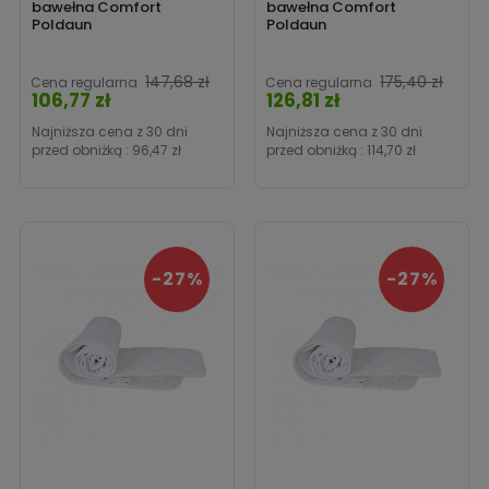
bawełna Comfort
bawełna Comfort
Poldaun
Poldaun
147,68 zł
175,40 zł
Cena regularna
Cena regularna
106,77 zł
126,81 zł
Cena
Cena
Najniższa cena z 30 dni
Najniższa cena z 30 dni
przed obniżką :
96,47 zł
przed obniżką :
114,70 zł
-27%
-27%