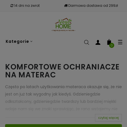
14 dni na zwrot
Darmowa dostawa od 299zł
To
☰
Kategorie
nav
0
KOMFORTOWE OCHRANIACZE
NA MATERAC
Często po latach użytkowania materaca okazuje się, że nie
jest on już tak wygodny jak kiedyś. Gdzieniegdzie
odkształcony, gdzieniegdzie twardszy lub bardziej miękki
wdaje nam się we znaki sprawiając, że rano wstajemy nie
tak wypoczęci jak powinniśmy. A przecież zdrowy, dający
czytaj więcej
wytchnienie po ciężkim dniu sen, to podstawa, by mieć siły