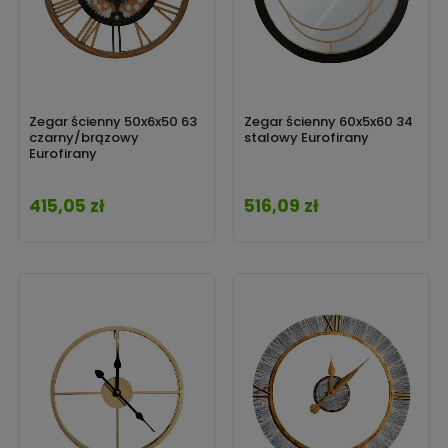
Zegar ścienny 50x6x50 63
Zegar ścienny 60x5x60 34
czarny/brązowy
stalowy Eurofirany
Eurofirany
415,05 zł
516,09 zł
Cena
Cena