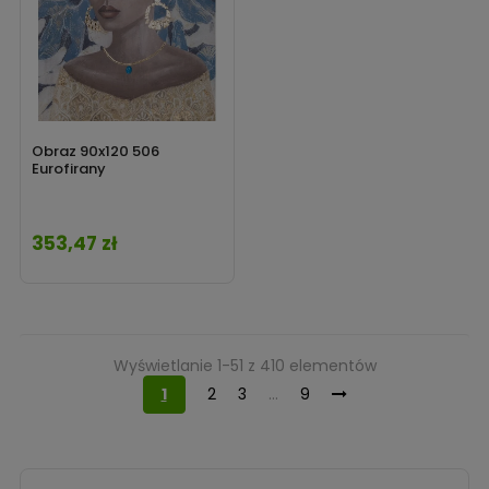
Obraz 90x120 506
Eurofirany
353,47 zł
Cena
Wyświetlanie 1-51 z 410 elementów
1
2
3
…
9