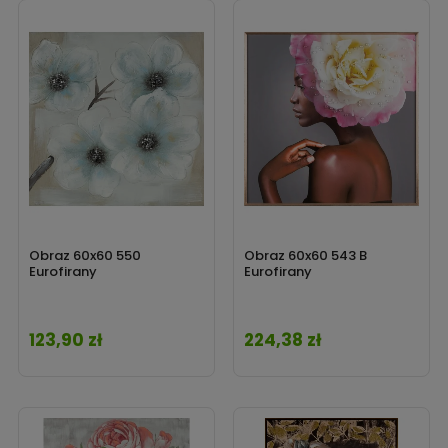
Obraz 60x60 550
Obraz 60x60 543 B
Eurofirany
Eurofirany
123,90 zł
224,38 zł
Cena
Cena