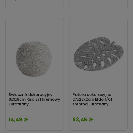
Świecznik dekoracyjny
Patera dekoracyjna
9x9x8cm Riso 2/1 kremowy
27x22x2cm Eldo 1/01
Eurofirany
srebrna Eurofirany
14,49 zł
63,45 zł
Cena
Cena