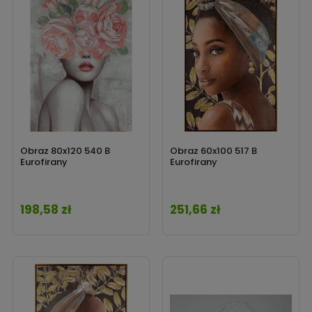
Obraz 80x120 540 B
Obraz 60x100 517 B
Eurofirany
Eurofirany
198,58 zł
251,66 zł
Cena
Cena