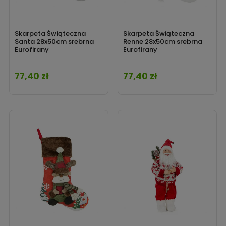
Skarpeta Świąteczna
Skarpeta Świąteczna
Santa 28x50cm srebrna
Renne 28x50cm srebrna
Eurofirany
Eurofirany
77,40 zł
77,40 zł
Cena
Cena