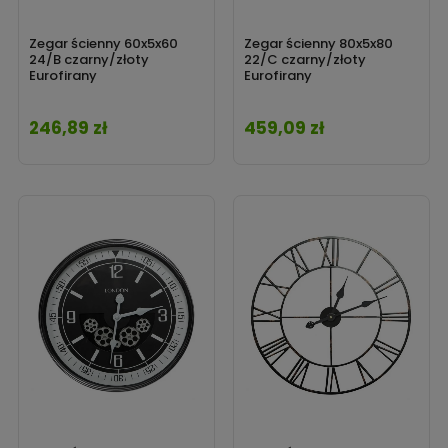
Zegar ścienny 60x5x60
Zegar ścienny 80x5x80
24/B czarny/złoty
22/C czarny/złoty
Eurofirany
Eurofirany
246,89 zł
459,09 zł
Cena
Cena