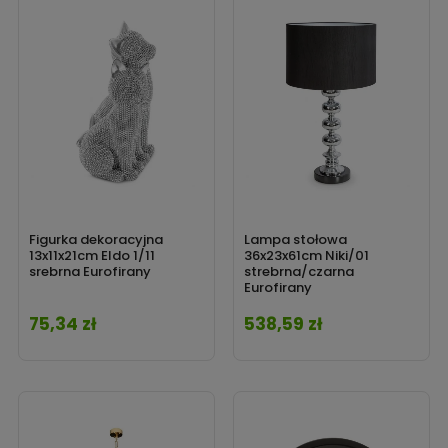
Figurka dekoracyjna
Lampa stołowa
13x11x21cm Eldo 1/11
36x23x61cm Niki/01
srebrna Eurofirany
strebrna/czarna
Eurofirany
75,34 zł
538,59 zł
Cena
Cena