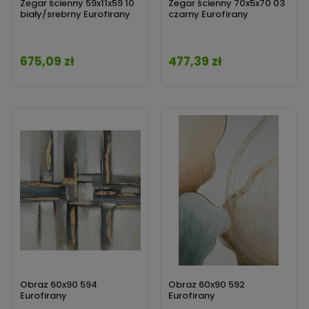
Zegar ścienny 59x11x59 10
Zegar ścienny 70x5x70 03
biały/srebrny Eurofirany
czarny Eurofirany
675,09 zł
477,39 zł
Cena
Cena
Obraz 60x90 594
Obraz 60x90 592
Eurofirany
Eurofirany