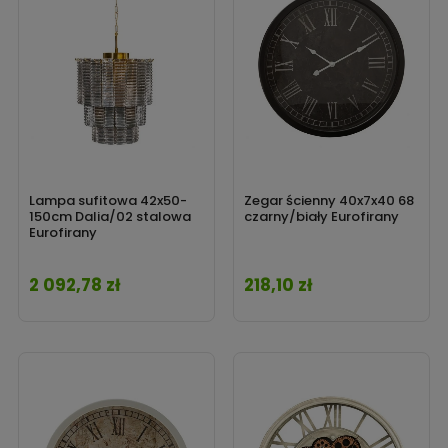
Lampa sufitowa 42x50-
Zegar ścienny 40x7x40 68
150cm Dalia/02 stalowa
czarny/biały Eurofirany
Eurofirany
2 092,78 zł
218,10 zł
Cena
Cena