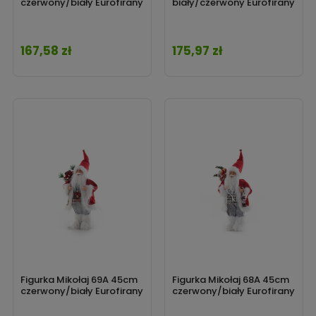
czerwony/biały Eurofirany
biały/czerwony Eurofirany
167,58 zł
175,97 zł
Cena
Cena
Figurka Mikołaj 69A 45cm
Figurka Mikołaj 68A 45cm
czerwony/biały Eurofirany
czerwony/biały Eurofirany