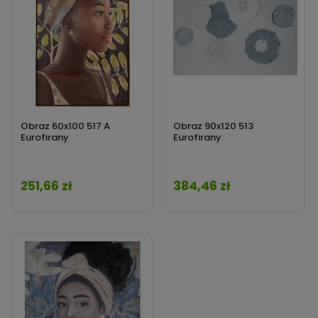
Obraz 60x100 517 A
Obraz 90x120 513
Eurofirany
Eurofirany
251,66 zł
384,46 zł
Cena
Cena