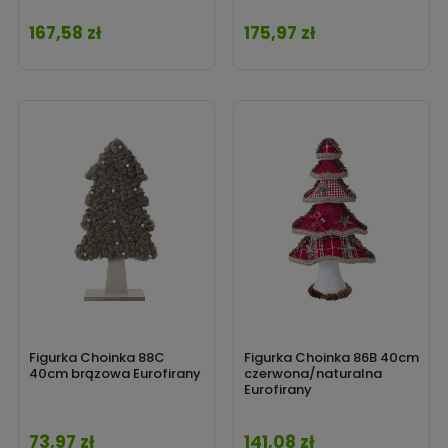
167,58 zł
175,97 zł
Cena
Cena
Figurka Choinka 88C
Figurka Choinka 86B 40cm
40cm brązowa Eurofirany
czerwona/naturalna
Eurofirany
73,97 zł
141,08 zł
Cena
Cena