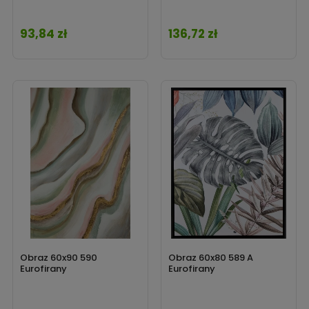
93,84 zł
136,72 zł
Cena
Cena
Obraz 60x90 590
Obraz 60x80 589 A
Eurofirany
Eurofirany