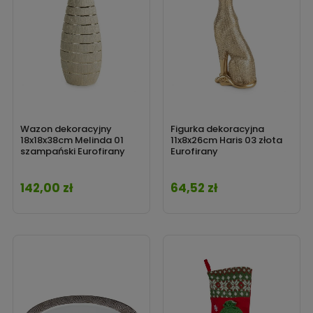
Wazon dekoracyjny
Figurka dekoracyjna
18x18x38cm Melinda 01
11x8x26cm Haris 03 złota
szampański Eurofirany
Eurofirany
142,00 zł
64,52 zł
Cena
Cena