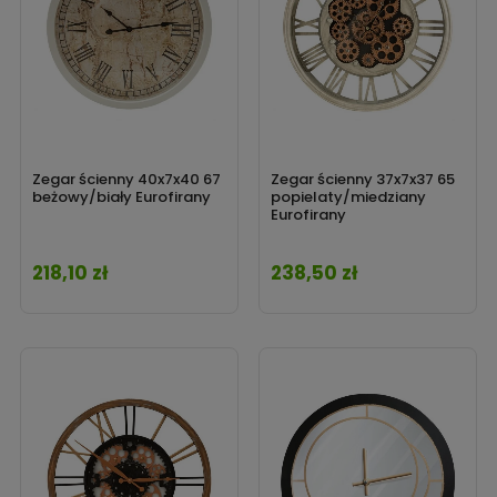
Zegar ścienny 40x7x40 67
Zegar ścienny 37x7x37 65
beżowy/biały Eurofirany
popielaty/miedziany
Eurofirany
218,10 zł
238,50 zł
Cena
Cena