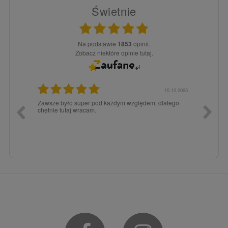
Świetnie
Na podstawie
1853
opinii.
Zobacz niektóre opinie tutaj.
3.02.2026
15.12.2025
a dla
Zawsze było super pod każdym względem, dlatego
dopiero
chętnie tutaj wracam.