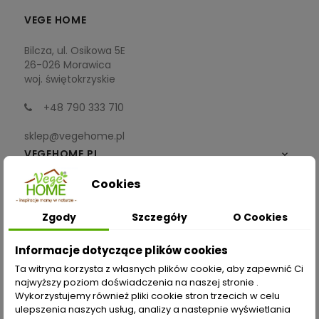
VEGE HOME
Bilcza, ul. Osikowa 5E
26-026 Morawica
woj. świętokrzyskie
+48 790 333 710
sklep@vegehome.pl
VEGEHOME.PL

Cookies
INFORMACJE

Zgody
Szczegóły
O Cookies
ZAKUPY
Informacje dotyczące plików cookies
Moje konto
Ta witryna korzysta z własnych plików cookie, aby zapewnić Ci
najwyższy poziom doświadczenia na naszej stronie .
Opcje dostawy
Wykorzystujemy również pliki cookie stron trzecich w celu
ulepszenia naszych usług, analizy a nastepnie wyświetlania