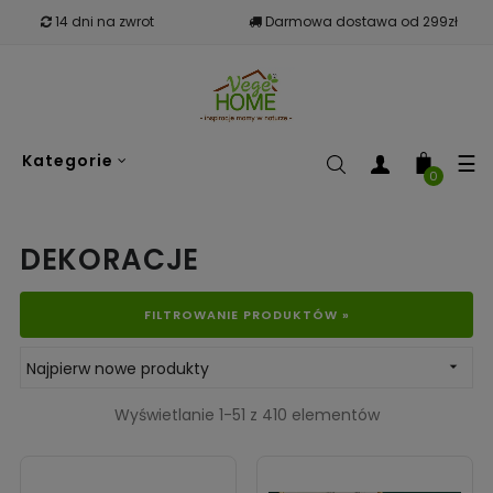
14 dni na zwrot
Darmowa dostawa od 299zł
To
☰
Kategorie
nav
0
DEKORACJE
FILTROWANIE PRODUKTÓW »
Najpierw nowe produkty

Wyświetlanie 1-51 z 410 elementów