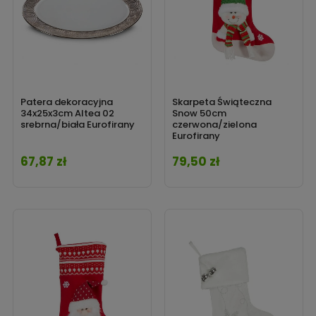
Patera dekoracyjna
Skarpeta Świąteczna
34x25x3cm Altea 02
Snow 50cm
srebrna/biała Eurofirany
czerwona/zielona
Eurofirany
67,87 zł
79,50 zł
Cena
Cena