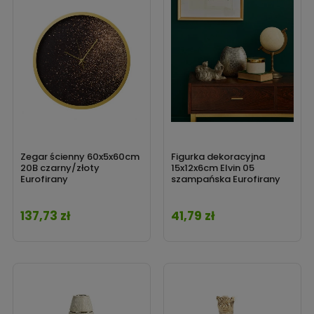
Zegar ścienny 60x5x60cm
Figurka dekoracyjna
20B czarny/złoty
15x12x6cm Elvin 05
Eurofirany
szampańska Eurofirany
137,73 zł
41,79 zł
Cena
Cena