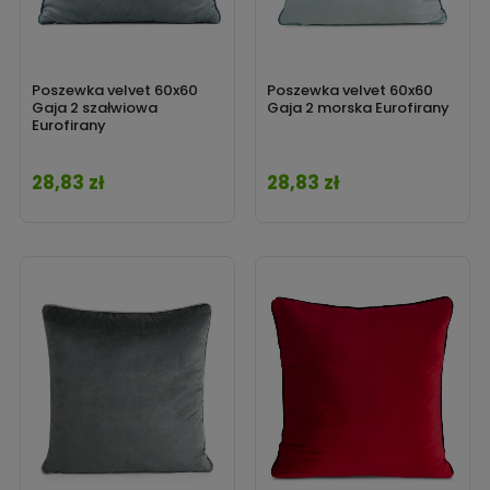
Poszewka velvet 60x60
Poszewka velvet 60x60
Gaja 2 szałwiowa
Gaja 2 morska Eurofirany
Eurofirany
28,83 zł
28,83 zł
Cena
Cena