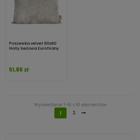
Poszewka velvet 60x60
Holly beżowa Eurofirany
51,86 zł
Cena
Wyświetlanie 1-51 z 61 elementów
1
2