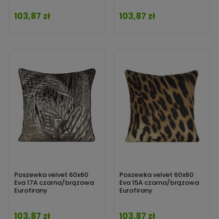
103,87 zł
103,87 zł
Cena
Cena
Poszewka velvet 60x60
Poszewka velvet 60x60
Eva 17A czarna/brązowa
Eva 15A czarna/brązowa
Eurofirany
Eurofirany
103,87 zł
103,87 zł
Cena
Cena