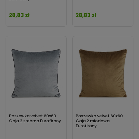
28,83 zł
28,83 zł
Cena
Cena
Poszewka velvet 60x60
Poszewka velvet 60x60
Gaja 2 srebrna Eurofirany
Gaja 2 miodowa
Eurofirany