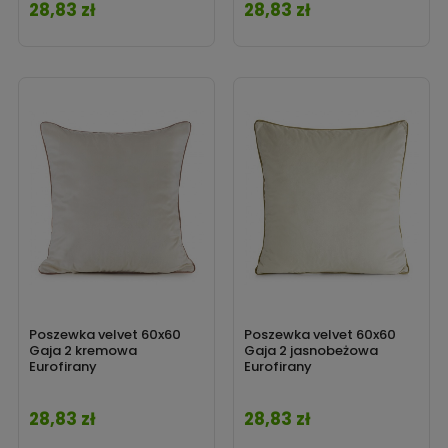
28,83 zł
28,83 zł
Cena
Cena
Poszewka velvet 60x60
Poszewka velvet 60x60
Gaja 2 kremowa
Gaja 2 jasnobeżowa
Eurofirany
Eurofirany
28,83 zł
28,83 zł
Cena
Cena