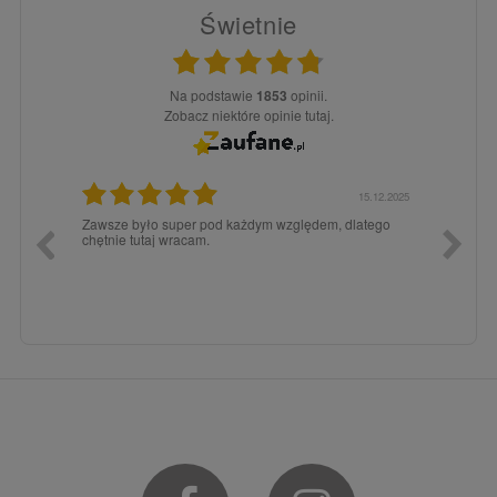
Świetnie
Na podstawie
1853
opinii.
Zobacz niektóre opinie tutaj.
3.02.2026
15.12.2025
a dla
Zawsze było super pod każdym względem, dlatego
dopiero
chętnie tutaj wracam.