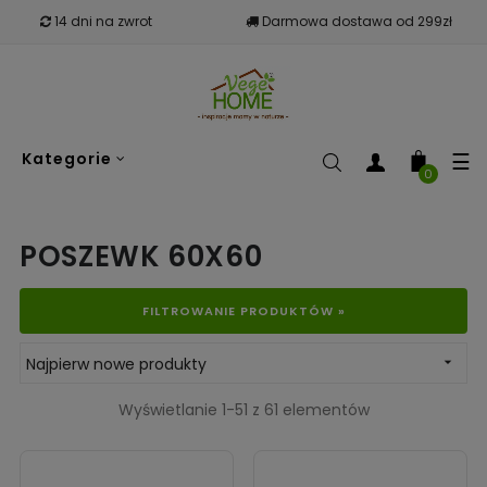
14 dni na zwrot
Darmowa dostawa od 299zł
To
☰
Kategorie
nav
0
POSZEWK 60X60
FILTROWANIE PRODUKTÓW »
Najpierw nowe produkty

Wyświetlanie 1-51 z 61 elementów