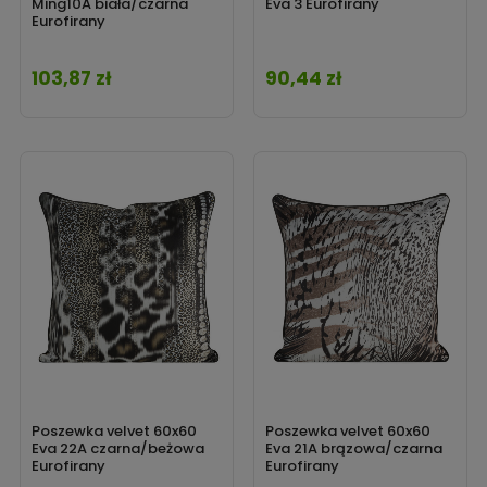
Ming10A biała/czarna
Eva 3 Eurofirany
Eurofirany
103,87 zł
90,44 zł
Cena
Cena
Poszewka velvet 60x60
Poszewka velvet 60x60
Eva 22A czarna/beżowa
Eva 21A brązowa/czarna
Eurofirany
Eurofirany