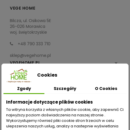
VEGE HOME
Bilcza, ul. Osikowa 5E
26-026 Morawica
woj. świętokrzyskie
+48 790 333 710
sklep@vegehome.pl
VEGEHOME.PL

Cookies
INFORMACJE

Zgody
Szczegóły
O Cookies
ZAKUPY
Informacje dotyczące plików cookies
Moje konto
Ta witryna korzysta z własnych plików cookie, aby zapewnić Ci
najwyższy poziom doświadczenia na naszej stronie .
Opcje dostawy
Wykorzystujemy również pliki cookie stron trzecich w celu
ulepszenia naszych usług, analizy a nastepnie wyświetlania