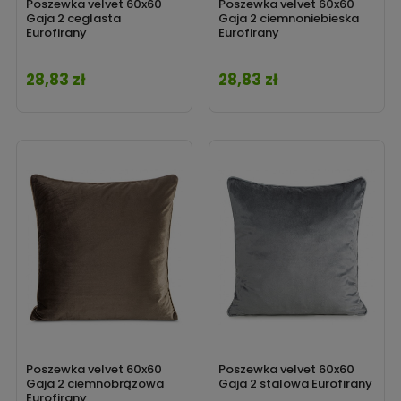
Poszewka velvet 60x60
Poszewka velvet 60x60
Gaja 2 ceglasta
Gaja 2 ciemnoniebieska
Eurofirany
Eurofirany
28,83 zł
28,83 zł
Cena
Cena
Poszewka velvet 60x60
Poszewka velvet 60x60
Gaja 2 ciemnobrązowa
Gaja 2 stalowa Eurofirany
Eurofirany