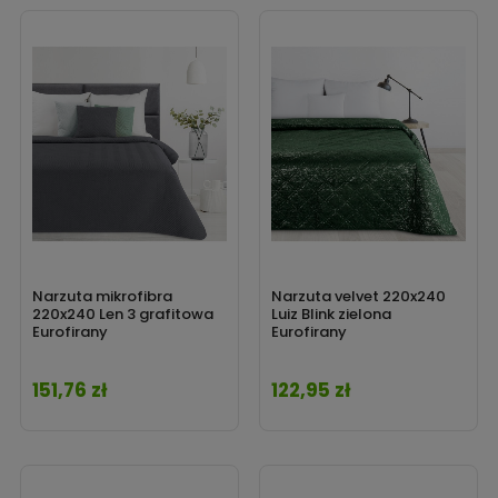
Narzuta mikrofibra
Narzuta velvet 220x240
220x240 Len 3 grafitowa
Luiz Blink zielona
Eurofirany
Eurofirany
151,76 zł
122,95 zł
Cena
Cena