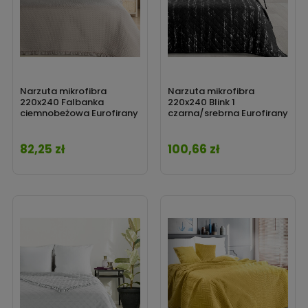
Narzuta mikrofibra
Narzuta mikrofibra
220x240 Falbanka
220x240 Blink 1
ciemnobeżowa Eurofirany
czarna/srebrna Eurofirany
82,25 zł
100,66 zł
Cena
Cena