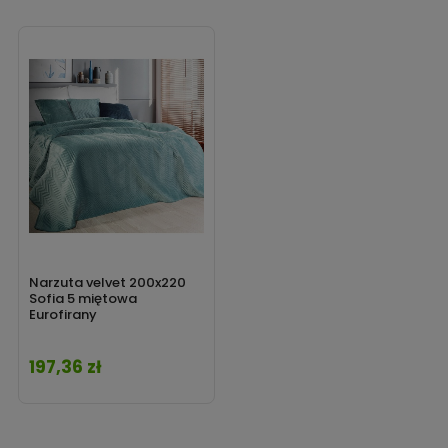
Narzuta velvet 200x220
Sofia 5 miętowa
Eurofirany
197,36 zł
Cena