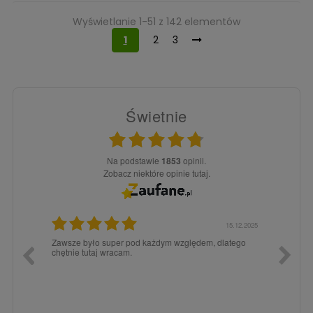
Wyświetlanie 1-51 z 142 elementów
1
2
3
Świetnie
Na podstawie
1853
opinii.
Zobacz niektóre opinie tutaj.
3.02.2026
15.12.2025
a dla
Zawsze było super pod każdym względem, dlatego
dopiero
chętnie tutaj wracam.