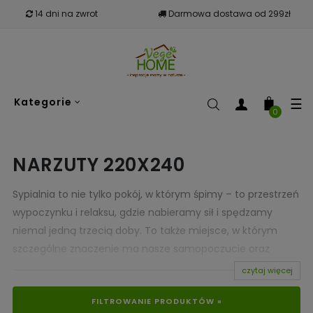
14 dni na zwrot
Darmowa dostawa od 299zł
To
☰
Kategorie
nav
0
NARZUTY 220X240
Sypialnia to nie tylko pokój, w którym śpimy – to przestrzeń
wypoczynku i relaksu, gdzie nabieramy sił i spędzamy
niemal jedną trzecią doby. To także miejsce, w którym
szczególne znaczenie ma nasze samopoczucie oraz
komfort. Właśnie dlatego tak ważne jest, by wszystkie
czytaj więcej
elementy jej wyposażenia były estetyczne, wykonane z
FILTROWANIE PRODUKTÓW »
wysokiej jakości materiałów. Takie z pewnością są
narzuty