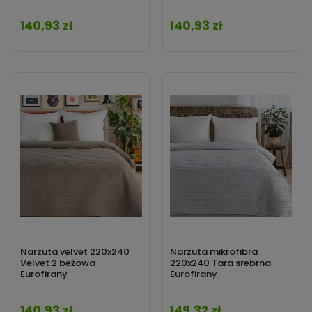
140,93 zł
140,93 zł
Cena
Cena
Narzuta velvet 220x240
Narzuta mikrofibra
Velvet 2 beżowa
220x240 Tara srebrna
Eurofirany
Eurofirany
140,93 zł
149,32 zł
Cena
Cena