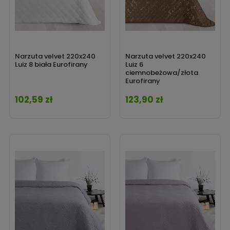
Narzuta velvet 220x240
Narzuta velvet 220x240
Luiz 8 biała Eurofirany
Luiz 6
ciemnobeżowa/złota
Eurofirany
102,59 zł
123,90 zł
Cena
Cena