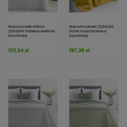
Narzuta mikrofibra
Narzuta velvet 220x240
220x240 Vanesa srebrna
Sofia musztardowa
Eurofirany
Eurofirany
123,24 zł
197,36 zł
Cena
Cena