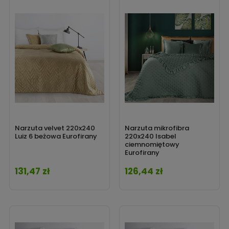
Narzuta velvet 220x240
Narzuta mikrofibra
Luiz 6 beżowa Eurofirany
220x240 Isabel
ciemnomiętowy
Eurofirany
131,47 zł
126,44 zł
Cena
Cena