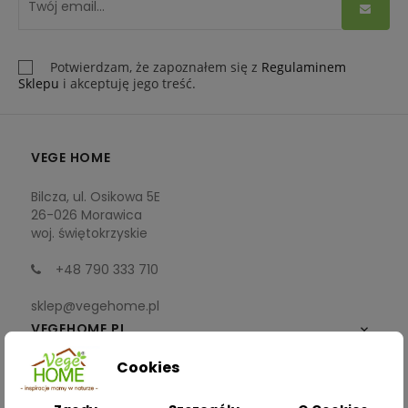
Potwierdzam, że zapoznałem się z
Regulaminem
Sklepu
i akceptuję jego treść.
VEGE HOME
Bilcza, ul. Osikowa 5E
26-026 Morawica
woj. świętokrzyskie
+48 790 333 710
sklep@vegehome.pl
VEGEHOME.PL

Cookies
INFORMACJE
