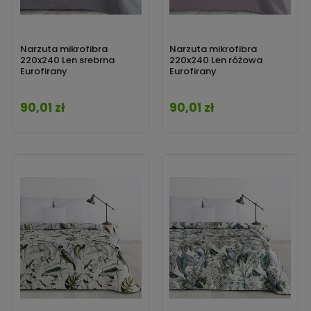
Narzuta mikrofibra
Narzuta mikrofibra
220x240 Len srebrna
220x240 Len różowa
Eurofirany
Eurofirany
90,01 zł
90,01 zł
Cena
Cena