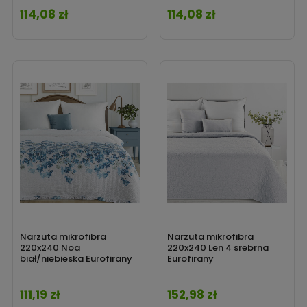
114,08 zł
114,08 zł
Cena
Cena
Narzuta mikrofibra
Narzuta mikrofibra
220x240 Noa
220x240 Len 4 srebrna
biał/niebieska Eurofirany
Eurofirany
111,19 zł
152,98 zł
Cena
Cena