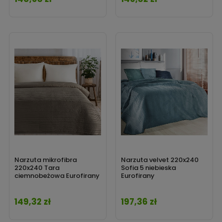
Narzuta mikrofibra
Narzuta velvet 220x240
220x240 Tara
Sofia 5 niebieska
ciemnobeżowa Eurofirany
Eurofirany
149,32 zł
197,36 zł
Cena
Cena