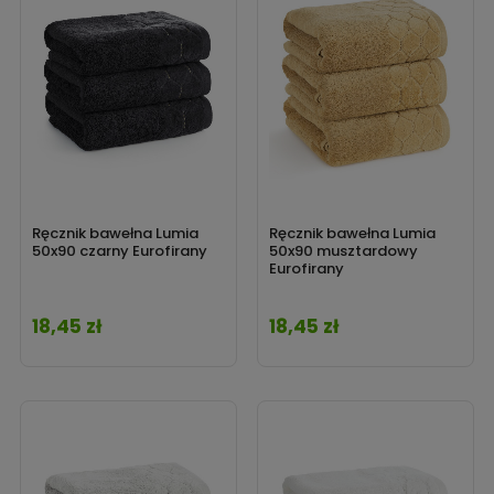
Ręcznik bawełna Lumia
Ręcznik bawełna Lumia
50x90 czarny Eurofirany
50x90 musztardowy
Eurofirany
18,45 zł
18,45 zł
Cena
Cena