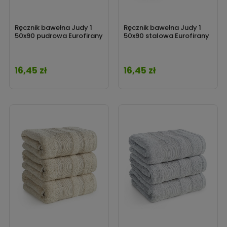
Ręcznik bawełna Judy 1
Ręcznik bawełna Judy 1
50x90 pudrowa Eurofirany
50x90 stalowa Eurofirany
16,45 zł
16,45 zł
Cena
Cena