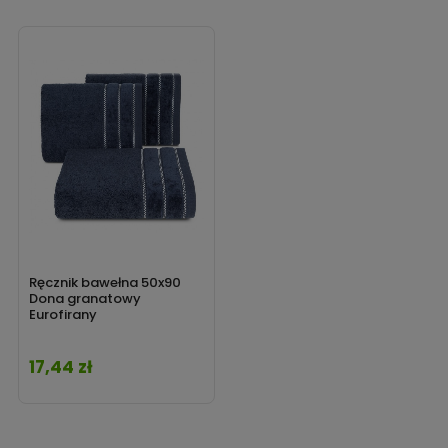
Ręcznik bawełna 50x90
Dona granatowy
Eurofirany
17,44 zł
Cena