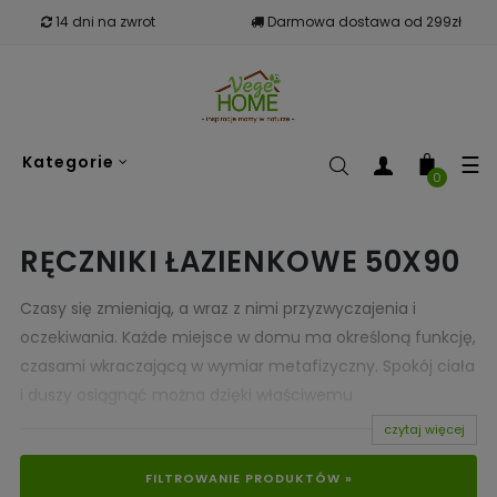
14 dni na zwrot
Darmowa dostawa od 299zł
To
☰
Kategorie
nav
0
RĘCZNIKI ŁAZIENKOWE 50X90
Czasy się zmieniają, a wraz z nimi przyzwyczajenia i
oczekiwania. Każde miejsce w domu ma określoną funkcję,
czasami wkraczającą w wymiar metafizyczny. Spokój ciała
i duszy osiągnąć można dzięki właściwemu
zagospodarowaniu i urządzaniu przestrzeni. Aby łazienka
czytaj więcej
mogła stać się oazą spokoju, każdy jej element wymaga
FILTROWANIE PRODUKTÓW »
szczególnej troski. Harmonia barw i wzorów jest ważna dla