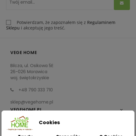
Potwierdzam, że zapoznałem się z
Regulaminem
Sklepu
i akceptuję jego treść.
VEGE HOME
Bilcza, ul. Osikowa 5E
26-026 Morawica
woj. świętokrzyskie
+48 790 333 710
sklep@vegehome.pl
VEGEHOME.PL

Cookies
INFORMACJE
