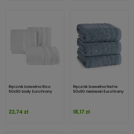
Ręcznik bawełna Rico
Ręcznik bawełna Nefre
50x90 biały Eurofirany
50x90 niebieski Eurofirany
22,74 zł
18,17 zł
Cena
Cena