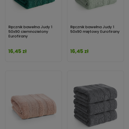
Ręcznik bawełna Judy 1
Ręcznik bawełna Judy 1
50x90 ciemnozielony
50x90 miętowy Eurofirany
Eurofirany
16,45 zł
16,45 zł
Cena
Cena