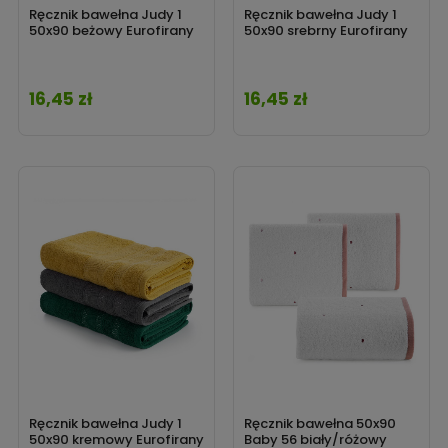
Ręcznik bawełna Judy 1
Ręcznik bawełna Judy 1
50x90 beżowy Eurofirany
50x90 srebrny Eurofirany
16,45 zł
16,45 zł
Cena
Cena
Ręcznik bawełna Judy 1
Ręcznik bawełna 50x90
50x90 kremowy Eurofirany
Baby 56 biały/różowy