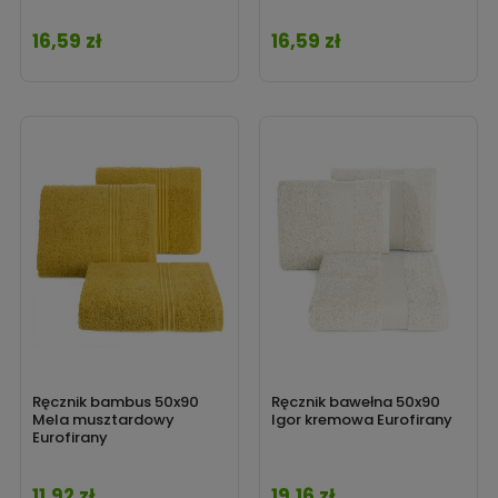
16,59 zł
16,59 zł
Cena
Cena
Ręcznik bambus 50x90
Ręcznik bawełna 50x90
Mela musztardowy
Igor kremowa Eurofirany
Eurofirany
11,92 zł
19,16 zł
Cena
Cena