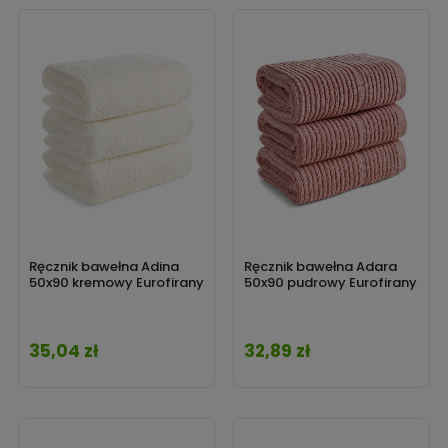
Ręcznik bawełna Adina
Ręcznik bawełna Adara
50x90 kremowy Eurofirany
50x90 pudrowy Eurofirany
35,04 zł
32,89 zł
Cena
Cena