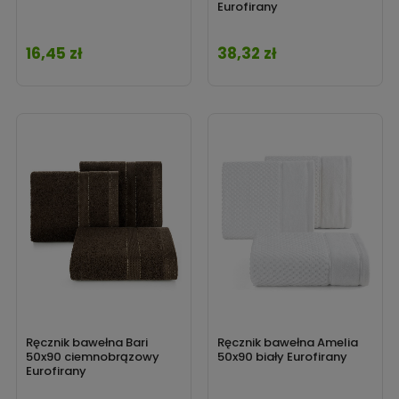
Eurofirany
16,45 zł
38,32 zł
Cena
Cena
Ręcznik bawełna Bari
Ręcznik bawełna Amelia
50x90 ciemnobrązowy
50x90 biały Eurofirany
Eurofirany