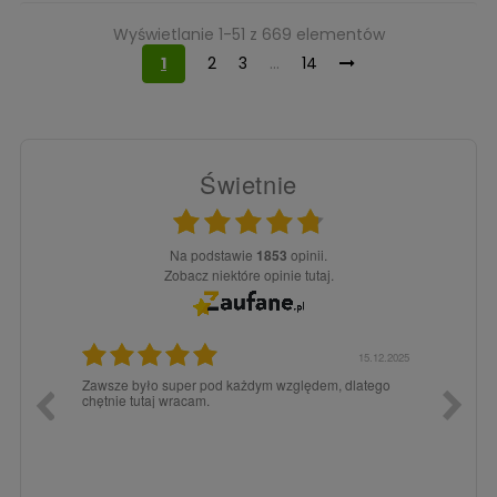
Wyświetlanie 1-51 z 669 elementów
1
2
3
…
14
Świetnie
Na podstawie
1853
opinii.
Zobacz niektóre opinie tutaj.
3.02.2026
15.12.2025
a dla
Zawsze było super pod każdym względem, dlatego
dopiero
chętnie tutaj wracam.