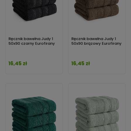
Ręcznik bawełna Judy 1
Ręcznik bawełna Judy 1
50x90 czarny Eurofirany
50x90 brązowy Eurofirany
16,45 zł
16,45 zł
Cena
Cena