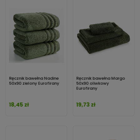
Ręcznik bawełna Nadine
Ręcznik bawełna Margo
50x90 zielony Eurofirany
50x90 oliwkowy
Eurofirany
18,45 zł
19,73 zł
Cena
Cena