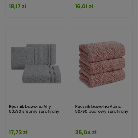
18,17 zł
16,01 zł
Cena
Cena
Ręcznik bawełna Ally
Ręcznik bawełna Adina
50x90 srebrny Eurofirany
50x90 pudrowy Eurofirany
17,73 zł
35,04 zł
Cena
Cena