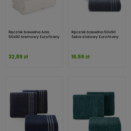
Ręcznik bawełna Ada
Ręcznik bawełna 50x90
50x90 kremowy Eurofirany
Seba stalowy Eurofirany
32,89 zł
16,59 zł
Cena
Cena