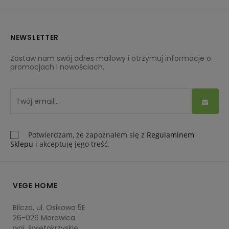
możemy z łatwością znaleźć właściwą pozycję do snu.
Materace lateksowe 140x200 cm
są w pełni hipoalergiczne,
dlatego bez obaw mogą być stosowane przez osoby ze
NEWSLETTER
skłonnościami do alergii. Wierzchnia warstwa wszystkich
materacy jest przeznaczona do kontaktu z wrażliwą skórą
Zostaw nam swój adres mailowy i otrzymuj informacje o
promocjach i nowościach.
– nie powoduje podrażnień i otarć. Jeśli zaś nasz stary
materac przestał spełniać swoje zadanie należycie,
możemy zastosować
materace nawierzchniowe 140x200
cm
, które zniwelują nierówności posiadanego modelu, a
ponadto pozwolą na dopasowanie poziomu sprężystości.
Potwierdzam, że zapoznałem się z
Regulaminem
Sklepu
i akceptuję jego treść.
VEGE HOME
Bilcza, ul. Osikowa 5E
26-026 Morawica
woj. świętokrzyskie