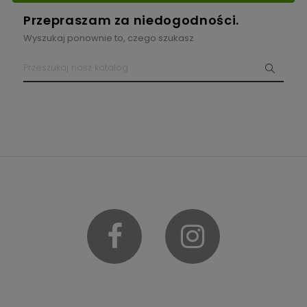
zrzucić z siebie ciężar dnia, zapomnieć o stresie.
Przepraszam za niedogodności.
Stworzenie dla siebie idealnych warunków, choć wydaje się
Wyszukaj ponownie to, czego szukasz
zadaniem dla profesjonalisty, jest tak naprawdę dziecinnie
proste. Jedyne, co musimy zrobić, to wybrać rozwiązania
dopasowane w pełni do naszych potrzeb i oczekiwań.
Twardość materaca, na którym śpimy oraz jego
elastyczność przekładają się na naszą wygodę. Jeśli łóżko
będzie doskonale dopasowane do naszego ciała, wówczas
przekonamy się, czym jest prawdziwy, głęboki relaks. I nie
będziemy musieli sięgać po techniki medytacyjne.
Wystarczy solidna porcja zdrowego i niczym
niezmąconego snu.
Materace 140x200 cm marki HEVEA
, dostępne w ofercie
Facebook
Instagram
sklepu vegehome.pl zostały stworzone po to, aby
zadowolić nawet najbardziej wymagających użytkowników.
Materace wysokoelastyczne 140x200 cm
pozwalają
uzyskać optymalne dopasowanie do ciała, dzięki czemu