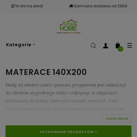
14 dni na zwrot
Darmowa dostawa od 299zł
To
☰
Kategorie
nav
0
MATERACE 140X200
Kiedy za oknem szaro i ponuro, przyjemnie jest wskoczyć
do idealnie wygodnego łóżka i odpłynąć w objęciach
Morfeusza do krainy pięknych marzeń sennych. Tam
zawsze świeci słońce, a nad głowami śpiewają kolorowe
ptaki.|
czytaj więcej
Warto zatem zadbać o to, aby nasze łóżko stało się bramą
FILTROWANIE PRODUKTÓW »
do tej pięknej krainy. Komfort i wygoda pozwalają nam