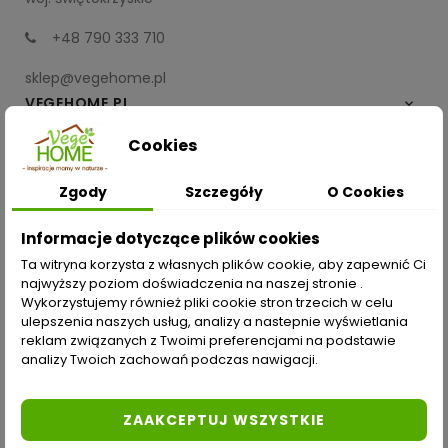
+48 790 333 710
sklep@vegehome.pl
VEGEHOME.PL

Cookies
INFORMACJE

Zgody
Szczegóły
O Cookies
ZAKUPY
Informacje dotyczące plików cookies
Moje konto
Ta witryna korzysta z własnych plików cookie, aby zapewnić Ci
najwyższy poziom doświadczenia na naszej stronie .
Opcje dostawy
Wykorzystujemy również pliki cookie stron trzecich w celu
ulepszenia naszych usług, analizy a nastepnie wyświetlania
Metody płatności
reklam związanych z Twoimi preferencjami na podstawie
analizy Twoich zachowań podczas nawigacji.
Zwroty i reklamacje
Odstąp od umowy tutaj
ZAAKCEPTUJ WSZYSTKIE