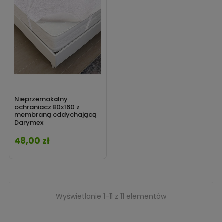
Nieprzemakalny
ochraniacz 80x160 z
membraną oddychającą
Darymex
48,00 zł
Cena
Wyświetlanie 1-11 z 11 elementów