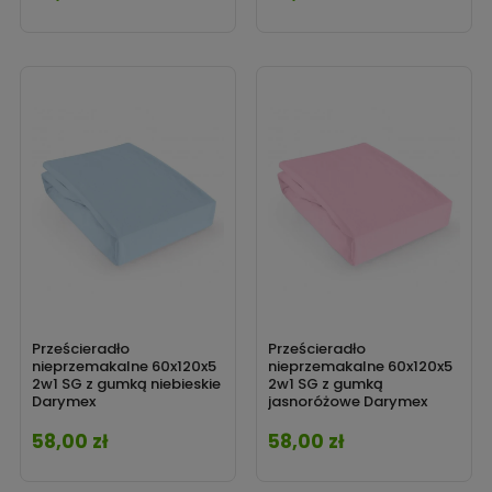
Prześcieradło
Prześcieradło
nieprzemakalne 60x120x5
nieprzemakalne 60x120x5
2w1 SG z gumką niebieskie
2w1 SG z gumką
Darymex
jasnoróżowe Darymex
58,00 zł
58,00 zł
Cena
Cena