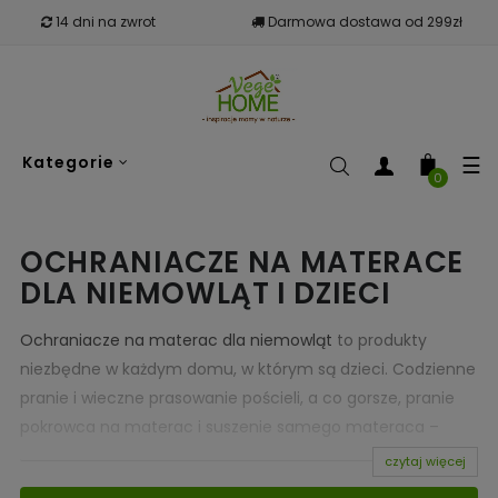
14 dni na zwrot
Darmowa dostawa od 299zł
To
☰
Kategorie
nav
0
OCHRANIACZE NA MATERACE
DLA NIEMOWLĄT I DZIECI
Ochraniacze na materac dla niemowląt
to produkty
niezbędne w każdym domu, w którym są dzieci. Codzienne
pranie i wieczne prasowanie pościeli, a co gorsze, pranie
pokrowca na materac i suszenie samego materaca –
wszystko to niewątpliwie utrudnia życie i tak zmęczonych
czytaj więcej
już rodziców. O ile prania prześcieradła i pościeli nie da się