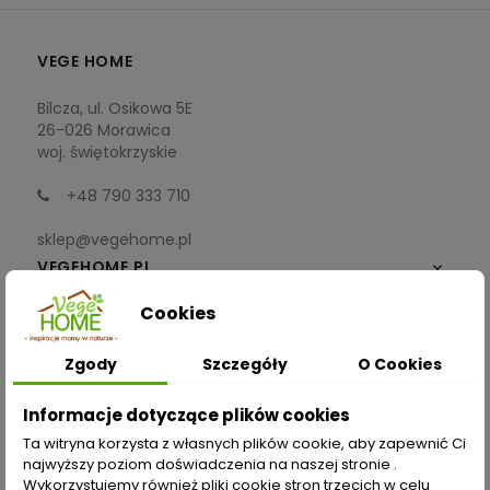
VEGE HOME
Bilcza, ul. Osikowa 5E
26-026 Morawica
woj. świętokrzyskie
+48 790 333 710
sklep@vegehome.pl
VEGEHOME.PL

Cookies
INFORMACJE

Zgody
Szczegóły
O Cookies
ZAKUPY
Informacje dotyczące plików cookies
Moje konto
Ta witryna korzysta z własnych plików cookie, aby zapewnić Ci
najwyższy poziom doświadczenia na naszej stronie .
Opcje dostawy
Wykorzystujemy również pliki cookie stron trzecich w celu