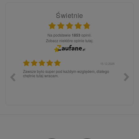
Świetnie
Na podstawie
1853
opinii.
Zobacz niektóre opinie tutaj.
3.02.2026
15.12.2025
a dla
Zawsze było super pod każdym względem, dlatego
dopiero
chętnie tutaj wracam.