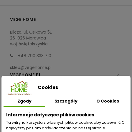
VEGE HOME
Bilcza, ul. Osikowa 5E
26-026 Morawica
woj. świętokrzyskie
+48 790 333 710
sklep@vegehome.pl
VEGEHOME.PL

Cookies
INFORMACJE

Zgody
Szczegóły
O Cookies
ZAKUPY
Informacje dotyczące plików cookies
Moje konto
Ta witryna korzysta z własnych plików cookie, aby zapewnić Ci
najwyższy poziom doświadczenia na naszej stronie .