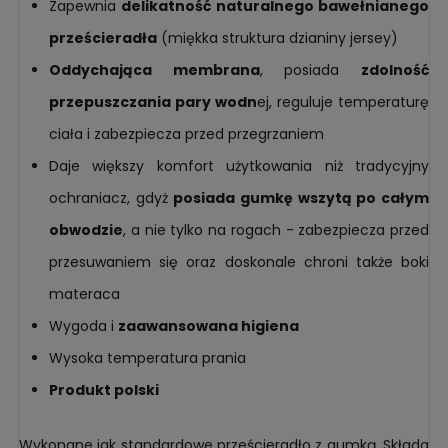
Zapewnia
delikatność naturalnego bawełnianego
prześcieradła
(miękka struktura dzianiny jersey)
Oddychająca membrana
, posiada
zdolność
przepuszczania pary wodn
ej, reguluje temperaturę
ciała i zabezpiecza przed przegrzaniem
Daje większy komfort użytkowania niż tradycyjny
ochraniacz, gdyż
posiada gumkę wszytą po całym
obwodzie
, a nie tylko na rogach - zabezpiecza przed
przesuwaniem się oraz doskonale chroni także boki
materaca
Wygoda i
zaawansowana higiena
Wysoka temperatura prania
Produkt polski
Wykonane jak standardowe prześcieradło z gumką. Składa