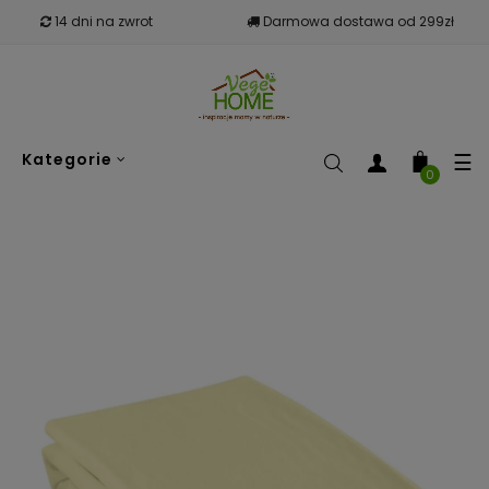
14 dni na zwrot
Darmowa dostawa od 299zł
To
☰
Kategorie
nav
0