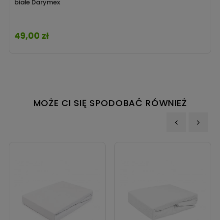
białe Darymex
49,00 zł
Cena
MOŻE CI SIĘ SPODOBAĆ RÓWNIEŻ
‹
›