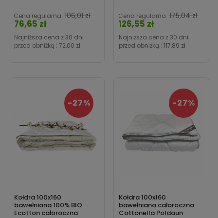
Cena
106,01 zł
175,04 zł
Cena regularna
Cena regularna
76,65 zł
126,55 zł
Cena
Najniższa cena z 30 dni
Najniższa cena z 30 dni
przed obniżką :
72,00 zł
przed obniżką :
117,89 zł
-27%
-27%
Kołdra 100x160
Kołdra 100x160
bawełniana 100% BIO
bawełniana całoroczna
Ecotton całoroczna
Cottonella Poldaun