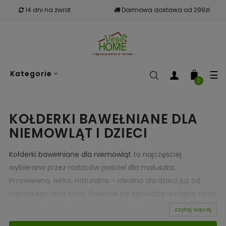
14 dni na zwrot
Darmowa dostawa od 299zł
To
☰
Kategorie
nav
0
KOŁDERKI BAWEŁNIANE DLA
NIEMOWLĄT I DZIECI
Kołderki bawełniane dla niemowląt
to najczęściej
wybierana przez rodziców pościel dla maluszka.
Przewiewna, lekka, naturalna – idealna dla dzieci już od
pierwszego dnia życia. Świetnie się sprawdza w ciepłe noce
jako jedyne przykrycie dzidziusia, a w chłodniejsze może
czytaj więcej
służyć jako dodatkowa warstwa ciepła położona na