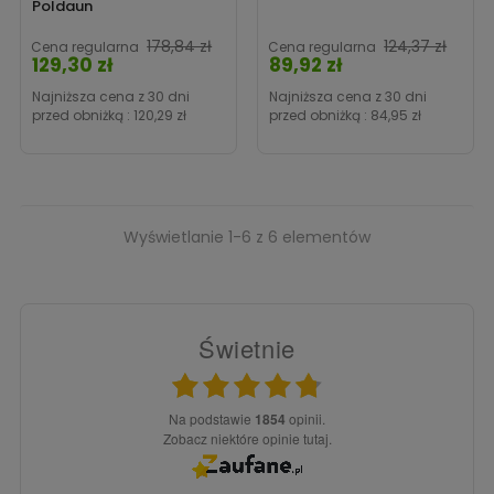
Poldaun
178,84 zł
124,37 zł
Cena regularna
Cena regularna
129,30 zł
89,92 zł
Cena
Cena
Najniższa cena z 30 dni
Najniższa cena z 30 dni
przed obniżką :
120,29 zł
przed obniżką :
84,95 zł
Wyświetlanie 1-6 z 6 elementów
Świetnie
Na podstawie
1854
opinii.
Zobacz niektóre opinie tutaj.