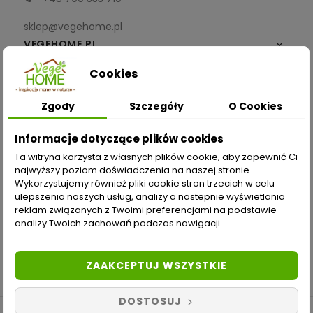
sklep@vegehome.pl
VEGEHOME.PL

Cookies
INFORMACJE

Zgody
Szczegóły
O Cookies
ZAKUPY
Informacje dotyczące plików cookies
Moje konto
Ta witryna korzysta z własnych plików cookie, aby zapewnić Ci
najwyższy poziom doświadczenia na naszej stronie .
Opcje dostawy
Wykorzystujemy również pliki cookie stron trzecich w celu
ulepszenia naszych usług, analizy a nastepnie wyświetlania
Metody płatności
reklam związanych z Twoimi preferencjami na podstawie
analizy Twoich zachowań podczas nawigacji.
Zwroty i reklamacje
Odstąp od umowy tutaj
ZAAKCEPTUJ WSZYSTKIE
DOSTOSUJ