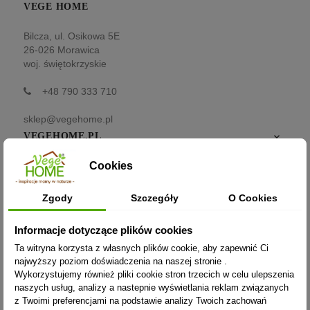
VEGE HOME
Bilcza, ul. Osikowa 5E
26-026 Morawica
woj. świętokrzyskie
+48 790 333 710
sklep@vegehome.pl
VEGEHOME.PL

Cookies
INFORMACJE

Zgody
Szczegóły
O Cookies
ZAKUPY
Informacje dotyczące plików cookies
Moje konto
Ta witryna korzysta z własnych plików cookie, aby zapewnić Ci
najwyższy poziom doświadczenia na naszej stronie .
Opcje dostawy
Wykorzystujemy również pliki cookie stron trzecich w celu ulepszenia
naszych usług, analizy a nastepnie wyświetlania reklam związanych
Metody płatności
z Twoimi preferencjami na podstawie analizy Twoich zachowań