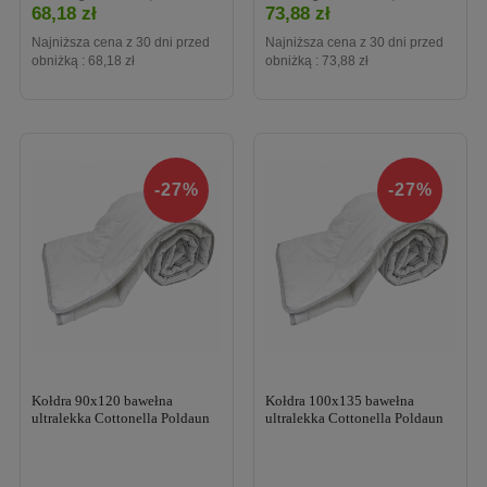
Posiadają certyfikaty wg Oeko-Tex Standard 100 kl. I, co
68,18 zł
73,88 zł
oznacza, że produkt jest bezpieczny dla dzieci i niemowląt, a
Najniższa cena z 30 dni przed
Najniższa cena z 30 dni przed
obniżką :
68,18 zł
obniżką :
73,88 zł
ponadto ekologiczny. Włókna bambusowe ulegają w pełni
biodegradacji.
Kołderki dla niemowląt
marki
POLDAUN
dostępne są w trzech
standardowych rozmiarach – 90*120 cm, 100*135 cm oraz
100*160 cm. Pasują idealnie do dostępnych w naszym sklepie
-27%
-27%
poszewek. Polecamy też ultralekkie kołderki podróżne dla dzieci,
dzięki którym maluch będzie miał swoją ulubiona kołderkę
zawsze przy sobie.
Kołdra 90x120 bawełna
Kołdra 100x135 bawełna
ultralekka Cottonella Poldaun
ultralekka Cottonella Poldaun