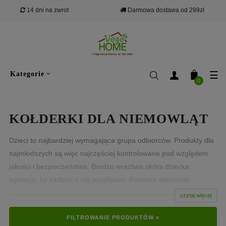
14 dni na zwrot
Darmowa dostawa od 299zł
Tog
☰
Kategorie
0
nav
KOŁDERKI DLA NIEMOWLĄT
Dzieci to najbardziej wymagająca grupa odbiorców. Produkty dla
najmłodszych są więc najczęściej kontrolowane pod względem
jakości i bezpieczeństwa. Bardzo wrażliwa skóra dziecka
wymaga, by zadbać o nią wyjątkowo. Również skłonność
najmłodszych do alergii i chorób oddechowych to duży problem,
czytaj więcej
dlatego by go zminimalizować, konieczne jest zmniejszenie
FILTROWANIE PRODUKTÓW »
narażenia na alergeny. Pomagają w tym włókna antyalergiczne,