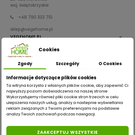
woj. świętokrzyskie
+48 790 333 710
sklep@vegehome.pl
VEGEHOME.PL

Cookies
INFORMACJE

Zgody
Szczegóły
O Cookies
ZAKUPY
Informacje dotyczące plików cookies
Moje konto
Ta witryna korzysta z własnych plików cookie, aby zapewnić Ci
najwyższy poziom doświadczenia na naszej stronie .
Opcje dostawy
Wykorzystujemy również pliki cookie stron trzecich w celu
ulepszenia naszych usług, analizy a nastepnie wyświetlania
Metody płatności
reklam związanych z Twoimi preferencjami na podstawie
analizy Twoich zachowań podczas nawigacji.
Zwroty i reklamacje
Odstąp od umowy tutaj
ZAAKCEPTUJ WSZYSTKIE