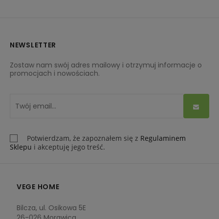
późniejszym, zostają wyeliminowane.
Stelaże do materacy junior
są dostępne w rozmiarach
70x160cm
,
70x200cm
, 80x160cm, 80x180cm, 80x190cm,
NEWSLETTER
80x200cm
, 90x160cm, 90x180cm, 90x190cm,
90x200cm
,
Zostaw nam swój adres mailowy i otrzymuj informacje o
100x200cm
,
120x200cm
. Interesują Cię innego rodzaju
promocjach i nowościach.
materace
? Sprawdź nasze pozostałe produkty.
Potwierdzam, że zapoznałem się z
Regulaminem
Sklepu
i akceptuję jego treść.
VEGE HOME
Bilcza, ul. Osikowa 5E
26-026 Morawica