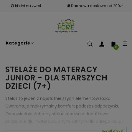
14 dni na zwrot
Darmowa dostawa od 299zł
To
☰
Kategorie
nav
0
STELAŻE DO MATERACY
JUNIOR - DLA STARSZYCH
DZIECI (7+)
Stelaż to jeden z najistotniejszych elementów łóżka.
Gwarantuje maksymalny komfort podczas odpoczynku.
Odpowiednio dobrany stelaż zapewnia dodatkowe
podparcie dla materaca, a tym samym dla całego ciała.
Doskonałej jakości
stelaże do materacy
, jakie w swojej
czytaj więcej