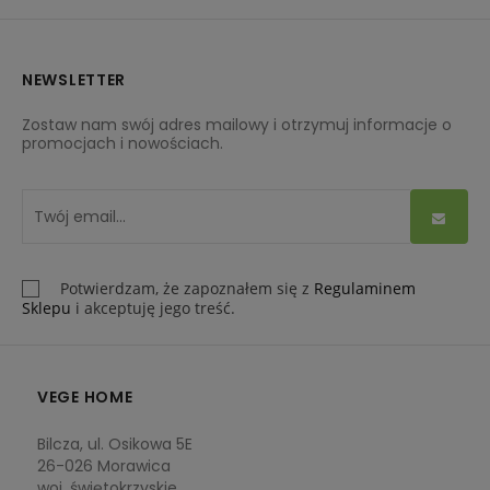
powodują otarć. Materace lateksowe 90x160 cm pozostają
w pełni hipoalergiczne, znajdą więc zastosowanie również
dla dzieci z alergiami.
Materace 90x160 cm marki HEVEA
NEWSLETTER
stanowią odpowiedź na potrzeby świadomych rodziców –
zapewniają odpowiednie warunki do wypoczynku każdej
Zostaw nam swój adres mailowy i otrzymuj informacje o
promocjach i nowościach.
nocy. Wysokiej jakości materiały użyte do produkcji dają
gwarancję trwałości.
Potwierdzam, że zapoznałem się z
Regulaminem
Sklepu
i akceptuję jego treść.
VEGE HOME
Bilcza, ul. Osikowa 5E
26-026 Morawica
woj. świętokrzyskie