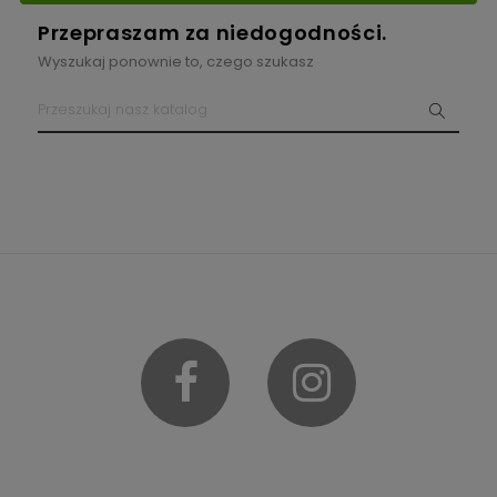
wpisuje się w tę kategorię. Kiedy już stworzymy idealnie
Przepraszam za niedogodności.
urządzony dziecięcy pokój, w którym mały człowiek będzie
Wyszukaj ponownie to, czego szukasz
się czuł bezpiecznie, czas pomyśleć o właściwym
przygotowaniu łóżka – jest ono bowiem najważniejszym
miejscem odpoczynku. Ciepła, oddychająca pościel, która
otuli malucha kokonem delikatności, jest niezwykle
istotnym elementem. Jednak nie możemy zapominać, że
ciało dziecka się rozwija, kształtuje się jego układ kostny.
Kręgosłup wymaga troskliwego traktowania, żeby uniknąć
bólu i deformacji. Dopasowanie odpowiedniej twardości
materaca odgrywa tu kluczową rolę. Wszystkim
zatroskanym rodzicom
marka HEVEA
przychodzi z pomocą.
Materace dla dzieci 90x160 cm
, dostępne w ofercie
Facebook
Instagram
producenta, zostały stworzone z myślą o zdrowiu i
spokojnym śnie najmłodszych. Delikatne tkaniny
stanowiące zewnętrzną warstwę przystosowane są do
kontaktu z wrażliwą skórą dziecka – nie podrażniają i nie