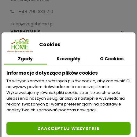
+48 790 333 710
sklep@vegehome.pl
VEGEHOME.PL

Cookies
INFORMACJE

Zgody
Szczegóły
O Cookies
ZAKUPY
Informacje dotyczące plików cookies
Moje konto
Ta witryna korzysta z własnych plików cookie, aby zapewnić Ci
najwyższy poziom doświadczenia na naszej stronie .
Opcje dostawy
Wykorzystujemy również pliki cookie stron trzecich w celu
ulepszenia naszych usług, analizy a nastepnie wyświetlania
Metody płatności
reklam związanych z Twoimi preferencjami na podstawie
analizy Twoich zachowań podczas nawigacji.
Zwroty i reklamacje
Odstąp od umowy tutaj
ZAAKCEPTUJ WSZYSTKIE