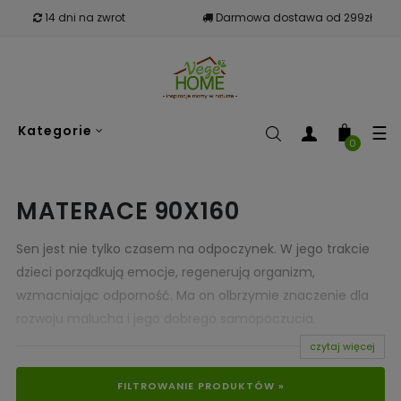
14 dni na zwrot
Darmowa dostawa od 299zł
To
☰
Kategorie
nav
0
MATERACE 90X160
Sen jest nie tylko czasem na odpoczynek. W jego trakcie
dzieci porządkują emocje, regenerują organizm,
wzmacniając odporność. Ma on olbrzymie znaczenie dla
rozwoju malucha i jego dobrego samopoczucia.
Jako rodzice zawsze chcemy dla naszych pociech
czytaj więcej
wszystkiego, co najlepsze. Z całą pewnością zapewnienie
FILTROWANIE PRODUKTÓW »
odpowiednich warunków dla zdrowego wypoczynku