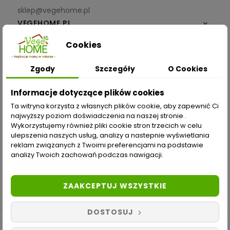
sklep@vegehome.pl
VEGEHOME.PL

Cookies
INFORMACJE

Zgody
Szczegóły
O Cookies
ZAKUPY
Informacje dotyczące plików cookies
Moje konto
Ta witryna korzysta z własnych plików cookie, aby zapewnić Ci
najwyższy poziom doświadczenia na naszej stronie .
Opcje dostawy
Wykorzystujemy również pliki cookie stron trzecich w celu
ulepszenia naszych usług, analizy a nastepnie wyświetlania
Metody płatności
reklam związanych z Twoimi preferencjami na podstawie
analizy Twoich zachowań podczas nawigacji.
Zwroty i reklamacje
Odstąp od umowy tutaj
ZAAKCEPTUJ WSZYSTKIE
DOSTOSUJ
Copyright © 2019-2021 Vegehome.pl. Wszelkie