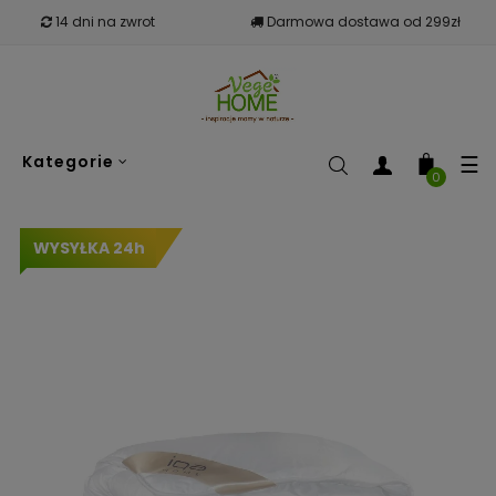
14 dni na zwrot
Darmowa dostawa od 299zł
To
☰
Kategorie
nav
0
WYSYŁKA 24h