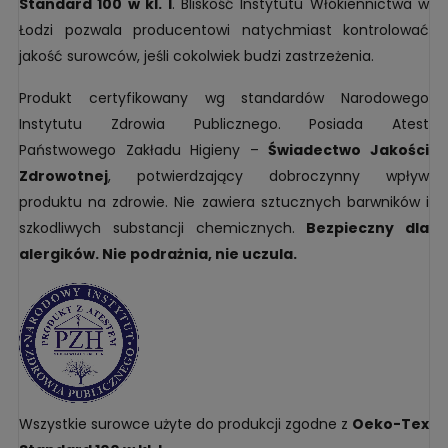
Standard 100 w kl. I
. Bliskość Instytutu Włókiennictwa w
Łodzi pozwala producentowi natychmiast kontrolować
jakość surowców, jeśli cokolwiek budzi zastrzeżenia.
Produkt certyfikowany wg standardów Narodowego
Instytutu Zdrowia Publicznego. Posiada Atest
Państwowego Zakładu Higieny –
Świadectwo Jakości
Zdrowotnej
, potwierdzający dobroczynny wpływ
produktu na zdrowie. Nie zawiera sztucznych barwników i
szkodliwych substancji chemicznych.
Bezpieczny dla
alergików. Nie podrażnia, nie uczula.
Wszystkie surowce użyte do produkcji zgodne z
Oeko-Tex