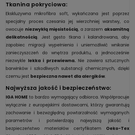
tkanina pokryciowa:
Ekskluzywna mikrofibra soft, wykańczana jest poprzez
specjalny proces czesania jej wierzchniej warstwy, co
owocuje
niezwykłą mięsistością
, a zarazem
aksamitną
delikatnością
. Jest gęsto tkana i kalandrowana, aby
zapobiec migracji wypełnienia i uniemożliwić wnikanie
zanieczyszczeń do wnętrza produktu, a jednocześnie
niezwykle
lekka i przewiewna.
Nie zawiera sztucznych
barwinków i szkodliwych substancji chemicznych, dzięki
czemu jest
bezpieczna nawet dla alergików
.
najwyższa jakość i bezpieczeństwo:
IGA HOME
to bardzo wymagający odbiorca. Współpracuje
wyłącznie z europejskimi dostawcami, którzy gwarantują
zachowanie i bezwzględną powtarzalność wymaganych
parametrów i potwierdzają najwyższą jakość i
bezpieczeństwo materiałów certyfikatem
Oeko-Tex