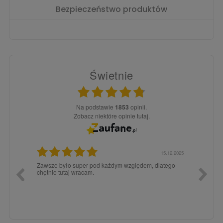
Bezpieczeństwo produktów
Świetnie
Na podstawie
1853
opinii.
Zobacz niektóre opinie tutaj.
3.02.2026
15.12.2025
a dla
Zawsze było super pod każdym względem, dlatego
dopiero
chętnie tutaj wracam.