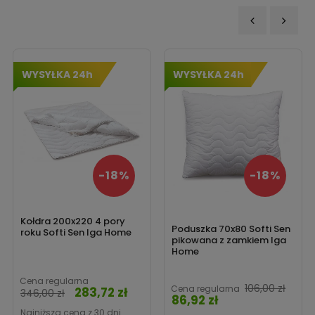
‹
›
WYSYŁKA 24h
WYSYŁKA 24h
-18%
-18%
Kołdra 200x220 4 pory
Poduszka 70x80 Softi Sen
roku Softi Sen Iga Home
pikowana z zamkiem Iga
Home
Cena regularna
106,00 zł
Cena regularna
283,72 zł
Cena
346,00 zł
86,92 zł
Cena
Najniższa cena z 30 dni