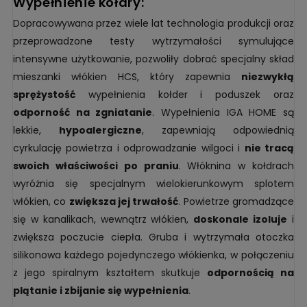
wypełnienie kołdry:
Dopracowywana przez wiele lat technologia produkcji oraz
przeprowadzone testy wytrzymałości symulujące
intensywne użytkowanie, pozwoliły dobrać specjalny skład
mieszanki włókien HCS, który zapewnia
niezwykłą
sprężystość
wypełnienia kołder i poduszek oraz
odporność na zgniatanie
. Wypełnienia IGA HOME są
lekkie,
hypoalergiczne
, zapewniają odpowiednią
cyrkulację powietrza i odprowadzanie wilgoci i
nie tracą
swoich właściwości po praniu
. Włóknina w kołdrach
wyróżnia się specjalnym wielokierunkowym splotem
włókien, co
zwiększa jej trwałość
. Powietrze gromadzące
się w kanalikach, wewnątrz włókien,
doskonale izoluje
i
zwiększa poczucie ciepła. Gruba i wytrzymała otoczka
silikonowa każdego pojedynczego włókienka, w połączeniu
z jego spiralnym kształtem skutkuje
odpornością na
plątanie i zbijanie się wypełnienia
.