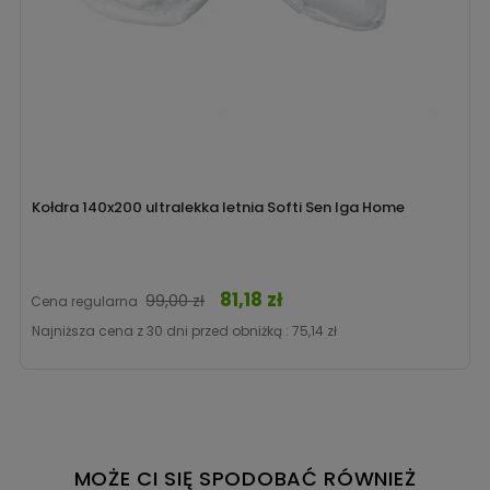
Kołdra 140x200 ultralekka letnia Softi Sen Iga Home
81,18 zł
Cena
99,00 zł
Cena regularna
Najniższa cena z 30 dni przed obniżką :
75,14 zł
MOŻE CI SIĘ SPODOBAĆ RÓWNIEŻ