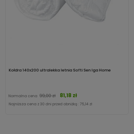
Kołdra 140x200 ultralekka letnia Softi Sen Iga Home
81,18 zł
Cena
99,00 zł
Normalna cena
Najniższa cena z 30 dni przed obniżką :
75,14 zł