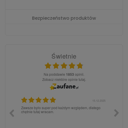
Bezpieczeństwo produktów
Świetnie
Na podstawie
1853
opinii.
Zobacz niektóre opinie tutaj.
3.02.2026
15.12.2025
a dla
Zawsze było super pod każdym względem, dlatego
dopiero
chętnie tutaj wracam.