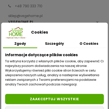
+48 790 333 710
sklep@vegehome.pl
VEGEHOME.PL

Cookies
INFORMACJE

Zgody
Szczegóły
O Cookies
ZAKUPY
Informacje dotyczące plików cookies
Moje konto
Ta witryna korzysta z własnych plików cookie, aby zapewnić Ci
najwyższy poziom doświadczenia na naszej stronie .
Opcje dostawy
Wykorzystujemy również pliki cookie stron trzecich w celu
ulepszenia naszych usług, analizy a nastepnie wyświetlania
Metody płatności
reklam związanych z Twoimi preferencjami na podstawie
analizy Twoich zachowań podczas nawigacji.
Zwroty i reklamacje
Odstąp od umowy tutaj
ZAAKCEPTUJ WSZYSTKIE