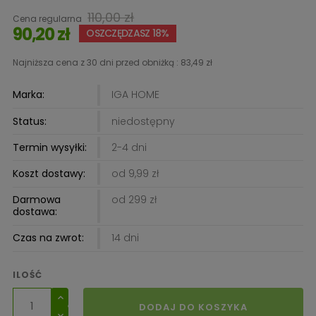
110,00 zł
Cena regularna
90,20 zł
OSZCZĘDZASZ 18%
Najniższa cena z 30 dni przed obniżką :
83,49 zł
Marka:
IGA HOME
Status:
niedostępny
Termin wysyłki:
2-4 dni
Koszt dostawy:
od 9,99 zł
Darmowa
od 299 zł
dostawa:
Czas na zwrot:
14 dni
ILOŚĆ
DODAJ DO KOSZYKA