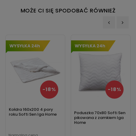
MOŻE CI SIĘ SPODOBAĆ RÓWNIEŻ
‹
›
WYSYŁKA 24h
WYSYŁKA 24h
-18%
-18%
Kołdra 160x200 4 pory
Poduszka 70x80 Softi Sen
roku Softi Sen Iga Home
pikowana z zamkiem Iga
Home
Normalna cena