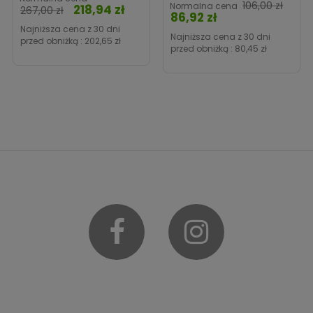
106,00 zł
Normalna cena
218,94 zł
Cena
267,00 zł
86,92 zł
Cena
Najniższa cena z 30 dni
Najniższa cena z 30 dni
przed obniżką :
202,65 zł
przed obniżką :
80,45 zł
Facebook
Instagram