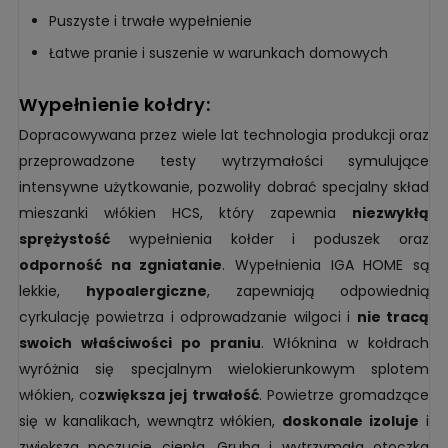
Puszyste i trwałe wypełnienie
Łatwe pranie i suszenie w warunkach domowych
wypełnienie kołdry:
Dopracowywana przez wiele lat technologia produkcji oraz
przeprowadzone testy wytrzymałości symulujące
intensywne użytkowanie, pozwoliły dobrać specjalny skład
mieszanki włókien HCS, który zapewnia
niezwykłą
sprężystość
wypełnienia kołder i poduszek oraz
odporność na zgniatanie
. Wypełnienia IGA HOME są
lekkie,
hypoalergiczne
, zapewniają odpowiednią
cyrkulację powietrza i odprowadzanie wilgoci i
nie tracą
swoich właściwości po praniu
. Włóknina w kołdrach
wyróżnia się specjalnym wielokierunkowym splotem
włókien, co
zwiększa jej trwałość
. Powietrze gromadzące
się w kanalikach, wewnątrz włókien,
doskonale izoluje
i
zwiększa poczucie ciepła. Gruba i wytrzymała otoczka