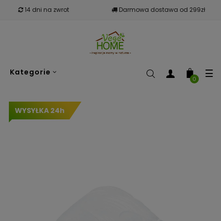
14 dni na zwrot
Darmowa dostawa od 299zł
To
☰
Kategorie
nav
0
WYSYŁKA 24h