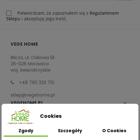
Potwierdzam, że zapoznałem się z
Regulaminem
Sklepu
i akceptuję jego treść.
VEGE HOME
Bilcza, ul. Osikowa 5E
26-026 Morawica
woj. świętokrzyskie
+48 790 333 710
sklep@vegehome.pl
VEGEHOME.PL

Cookies
INFORMACJE

Zgody
Szczegóły
O Cookies
ZAKUPY