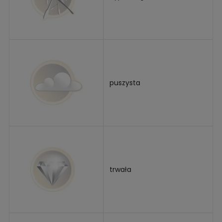
puszysta
trwała