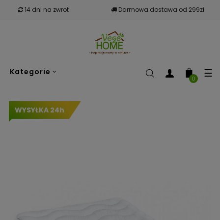
14 dni na zwrot
Darmowa dostawa od 299zł
To
☰
Kategorie
nav
0
WYSYŁKA 24h