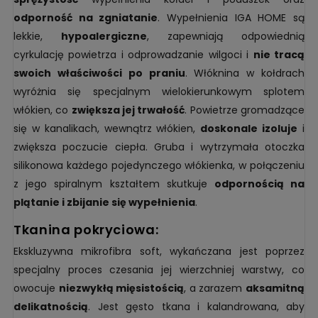
odporność na zgniatanie
. Wypełnienia IGA HOME są
lekkie,
hypoalergiczne
, zapewniają odpowiednią
cyrkulację powietrza i odprowadzanie wilgoci i
nie tracą
swoich właściwości po praniu
. Włóknina w kołdrach
wyróżnia się specjalnym wielokierunkowym splotem
włókien, co
zwiększa jej trwałość
. Powietrze gromadzące
się w kanalikach, wewnątrz włókien,
doskonale izoluje
i
zwiększa poczucie ciepła. Gruba i wytrzymała otoczka
silikonowa każdego pojedynczego włókienka, w połączeniu
z jego spiralnym kształtem skutkuje
odpornością na
plątanie i zbijanie się wypełnienia
.
tkanina pokryciowa:
Ekskluzywna mikrofibra soft, wykańczana jest poprzez
specjalny proces czesania jej wierzchniej warstwy, co
owocuje
niezwykłą mięsistością
, a zarazem
aksamitną
delikatnością
. Jest gęsto tkana i kalandrowana, aby