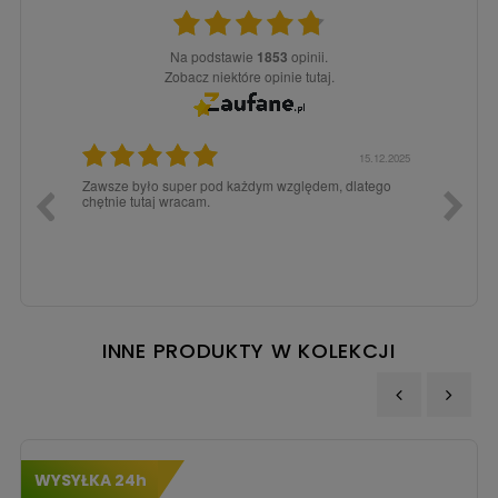
Na podstawie
1853
opinii.
Zobacz niektóre opinie tutaj.
3.02.2026
15.12.2025
a dla
Zawsze było super pod każdym względem, dlatego
dopiero
chętnie tutaj wracam.
INNE PRODUKTY W KOLEKCJI
‹
›
WYSYŁKA 24h