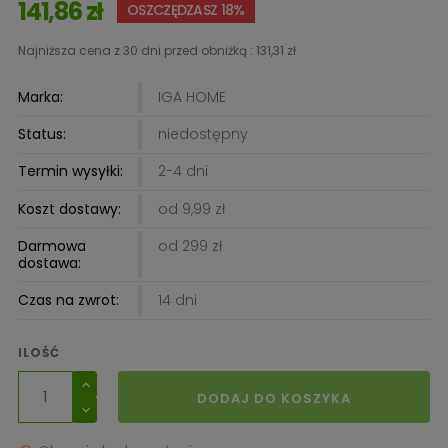
141,86 zł
OSZCZĘDZASZ 18%
Najniższa cena z 30 dni przed obniżką :
131,31 zł
Marka:
IGA HOME
Status:
niedostępny
Termin wysyłki:
2-4 dni
Koszt dostawy:
od 9,99 zł
Darmowa
od 299 zł
dostawa:
Czas na zwrot:
14 dni
ILOŚĆ
DODAJ DO KOSZYKA