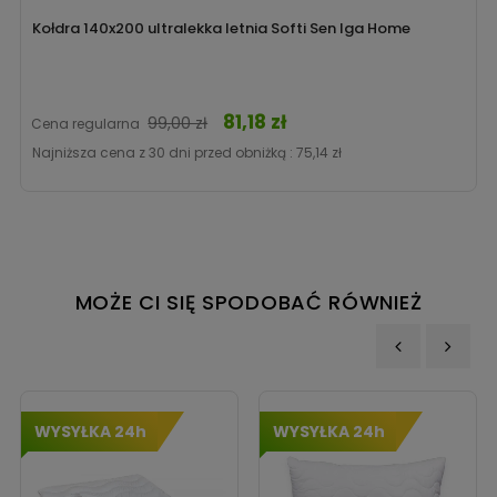
Kołdra 140x200 ultralekka letnia Softi Sen Iga Home
81,18 zł
Cena
99,00 zł
Cena regularna
Najniższa cena z 30 dni przed obniżką :
75,14 zł
MOŻE CI SIĘ SPODOBAĆ RÓWNIEŻ
‹
›
WYSYŁKA 24h
WYSYŁKA 24h