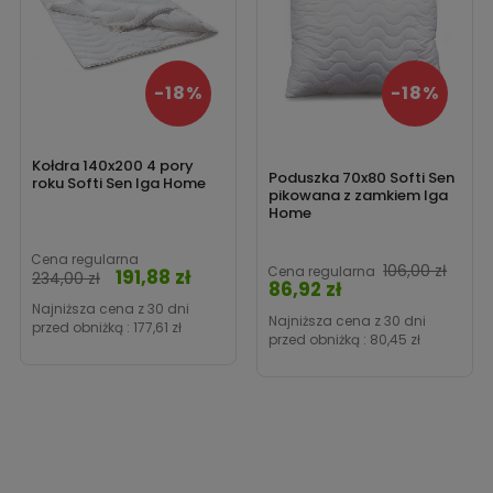
-18%
-18%
Kołdra 140x200 4 pory
Poduszka 70x80 Softi Sen
roku Softi Sen Iga Home
pikowana z zamkiem Iga
Home
Cena regularna
106,00 zł
Cena regularna
191,88 zł
Cena
234,00 zł
86,92 zł
Cena
Najniższa cena z 30 dni
Najniższa cena z 30 dni
przed obniżką :
177,61 zł
przed obniżką :
80,45 zł