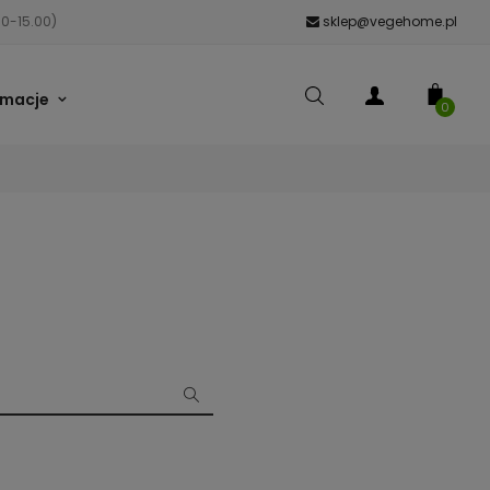
00-15.00)
sklep@vegehome.pl
rmacje
0