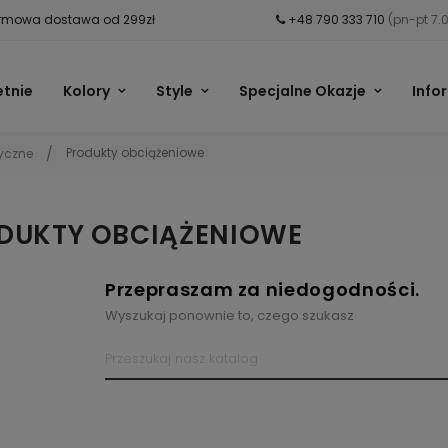
mowa dostawa od 299zł
+48 790 333 710
(pn-pt 7.
etnie
Kolory
Style
Specjalne Okazje
Info
Produkty obciążeniowe
tyczne
DUKTY OBCIĄŻENIOWE
Przepraszam za niedogodności.
Wyszukaj ponownie to, czego szukasz