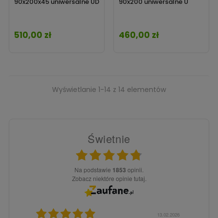
90x200x45 uniwersalne UD
90x200 uniwersalne U
510,00 zł
460,00 zł
Cena
Cena
Wyświetlanie 1-14 z 14 elementów
Świetnie
Na podstawie
1853
opinii.
Zobacz niektóre opinie tutaj.
3.02.2026
15.12.2025