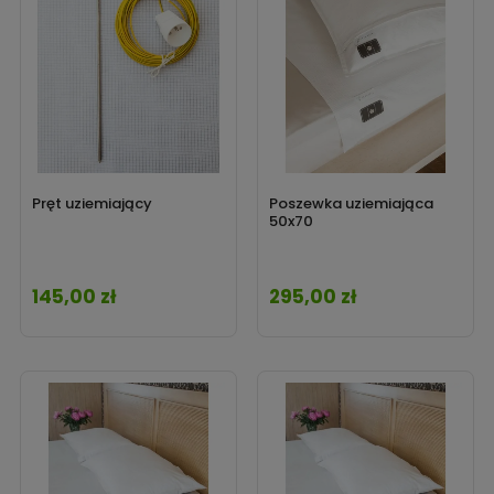
Pręt uziemiający
Poszewka uziemiająca
50x70
145,00 zł
295,00 zł
Cena
Cena