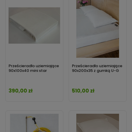
Prześcieradło uziemiające
Prześcieradło uziemiające
90x100x40 mini star
90x200x35 z gumką U-G
390,00 zł
510,00 zł
Cena
Cena