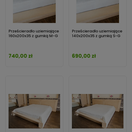
Prześcieradło uziemiające
Prześcieradło uziemiające
160x200x35 z gumką M-G
140x200x35 z gumką S-G
740,00 zł
690,00 zł
Cena
Cena