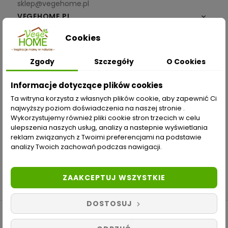
sklep@vegehome.pl
VEGEHOME.PL

Cookies
INFORMACJE

Zgody
Szczegóły
O Cookies
ZAKUPY
Informacje dotyczące plików cookies
Moje konto
Ta witryna korzysta z własnych plików cookie, aby zapewnić Ci
najwyższy poziom doświadczenia na naszej stronie .
Opcje dostawy
Wykorzystujemy również pliki cookie stron trzecich w celu
ulepszenia naszych usług, analizy a nastepnie wyświetlania
Metody płatności
reklam związanych z Twoimi preferencjami na podstawie
analizy Twoich zachowań podczas nawigacji.
Zwroty i reklamacje
Odstąp od umowy tutaj
ZAAKCEPTUJ WSZYSTKIE
DOSTOSUJ
Copyright © 2019-2021 Vegehome.pl. Wszelkie