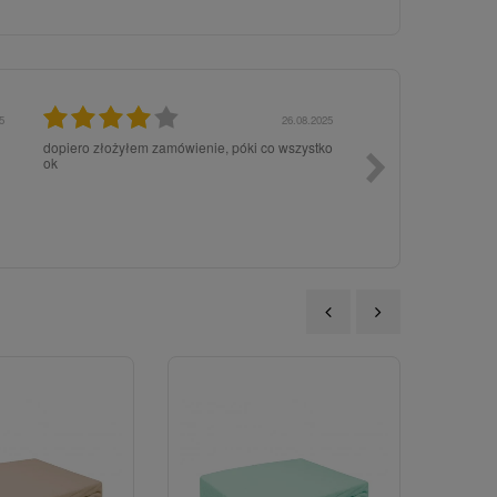
5
06.02.2025
wszystko super widoczne
Czytelna i prostą w 
‹
›