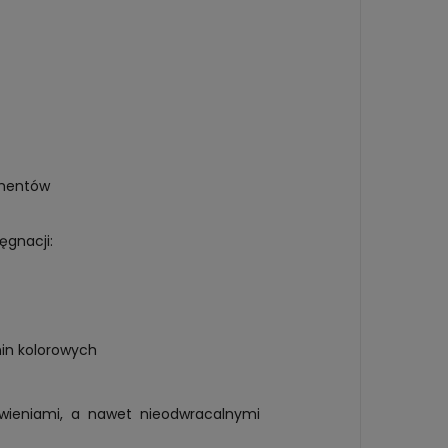
umentów
ęgnacji:
nin kolorowych
rwieniami, a nawet nieodwracalnymi