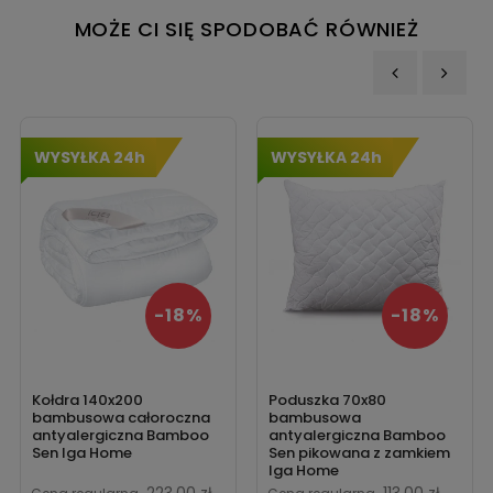
MOŻE CI SIĘ SPODOBAĆ RÓWNIEŻ
‹
›
WYSYŁKA 24h
WYSYŁKA 24h
-18%
-18%
Kołdra 140x200
Poduszka 70x80
bambusowa całoroczna
bambusowa
antyalergiczna Bamboo
antyalergiczna Bamboo
Sen Iga Home
Sen pikowana z zamkiem
Iga Home
Cena