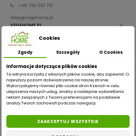
+48 790 333 710
sklep@vegehome.pl
VEGEHOME.PL

Cookies
INFORMACJE

Zgody
Szczegóły
O Cookies
ZAKUPY
Informacje dotyczące plików cookies
Moje konto
Ta witryna korzysta z własnych plików cookie, aby zapewnić Ci
najwyższy poziom doświadczenia na naszej stronie .
Opcje dostawy
Wykorzystujemy również pliki cookie stron trzecich w celu
ulepszenia naszych usług, analizy a nastepnie wyświetlania
Metody płatności
reklam związanych z Twoimi preferencjami na podstawie
analizy Twoich zachowań podczas nawigacji.
Zwroty i reklamacje
Odstąp od umowy tutaj
ZAAKCEPTUJ WSZYSTKIE