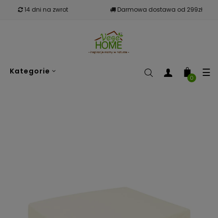
14 dni na zwrot
Darmowa dostawa od 299zł
To
☰
Kategorie
nav
0