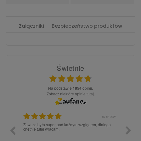
Załączniki
Bezpieczeństwo produktów
Świetnie
Na podstawie
1854
opinii.
Zobacz niektóre opinie tutaj.
3.02.2026
15.12.2025
a dla
Zawsze było super pod każdym względem, dlatego
dopiero
chętnie tutaj wracam.