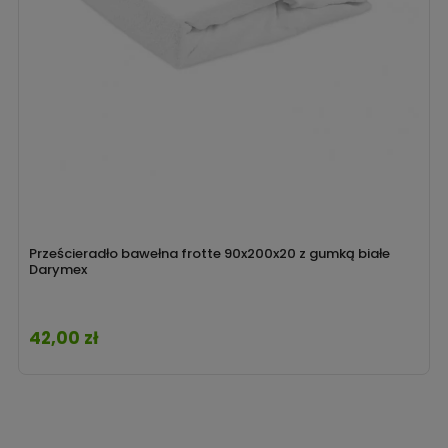
Prześcieradło bawełna frotte 90x200x20 z gumką białe
Darymex
42,00 zł
Cena