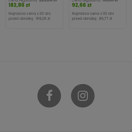
223,00 zł
113,00 zł
Cena regularna
Cena regularna
182,86 zł
92,66 zł
Cena
Najniższa cena z 30 dni
Najniższa cena z 30 dni
przed obniżką :
169,26 zł
przed obniżką :
85,77 zł
Facebook
Instagram