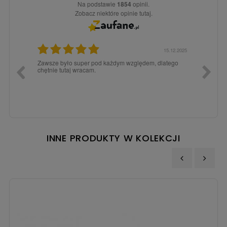
Na podstawie
1854
opinii.
Zobacz niektóre opinie tutaj.
3.02.2026
15.12.2025
a dla
Zawsze było super pod każdym względem, dlatego
dopiero
chętnie tutaj wracam.
INNE PRODUKTY W KOLEKCJI
‹
›