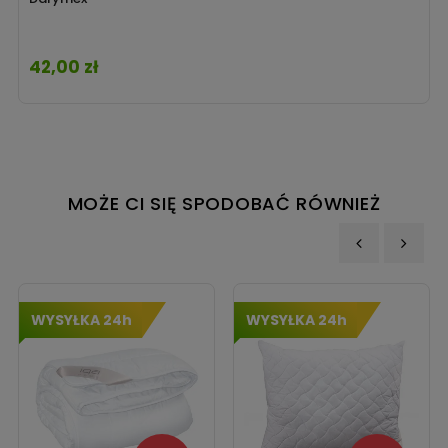
42,00 zł
Cena
MOŻE CI SIĘ SPODOBAĆ RÓWNIEŻ
‹
›
WYSYŁKA 24h
WYSYŁKA 24h