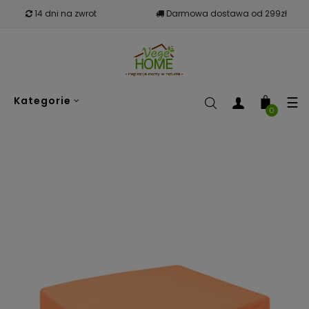
14 dni na zwrot
Darmowa dostawa od 299zł
To
☰
Kategorie
nav
0