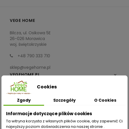
VEGE HOME
Bilcza, ul. Osikowa 5E
26-026 Morawica
woj. świętokrzyskie
+48 790 333 710
sklep@vegehome.pl
VEGEHOME.PL

Cookies
INFORMACJE

Zgody
Szczegóły
O Cookies
ZAKUPY
Informacje dotyczące plików cookies
Moje konto
Ta witryna korzysta z własnych plików cookie, aby zapewnić Ci
najwyższy poziom doświadczenia na naszej stronie .