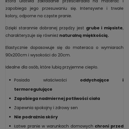
która ułatwia zakładanie prześcieradła na materac i
zapobiega jego przesuwaniu się. Intensywne i trwałe
kolory, odporne na częste pranie.
Dzięki starannie dobranej przędzy jest
grube i mięsiste
,
charakteryzuje się również
naturalną miękkością.
Elastycznie dopasowuje się do materaca o wymiarach
90x200cm i wysokości do 20cm.
Idealne dla osób, które lubią przyjemne ciepło.
Posiada właściwości
oddychające i
termoregulujące
Zapobiega nadmiernej potliwości ciała
Zapewnia spokojny i zdrowy sen
Nie podrażnia skóry
Łatwe pranie w warunkach domowych
chroni przed