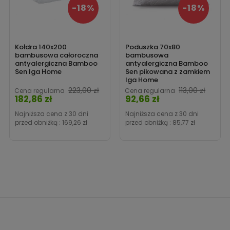
-18%
-18%
Kołdra 140x200
Poduszka 70x80
bambusowa całoroczna
bambusowa
antyalergiczna Bamboo
antyalergiczna Bamboo
Sen Iga Home
Sen pikowana z zamkiem
Iga Home
Cena
223,00 zł
113,00 zł
Cena regularna
Cena regularna
182,86 zł
92,66 zł
Cena
Najniższa cena z 30 dni
Najniższa cena z 30 dni
przed obniżką :
169,26 zł
przed obniżką :
85,77 zł