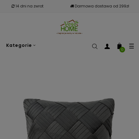
14 dni na zwrot
Darmowa dostawa od 299zł
To
☰
Kategorie
nav
0