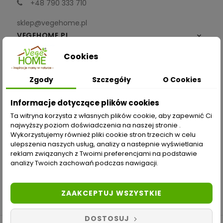
+48 790 333 710
sklep@vegehome.pl
VEGEHOME.PL

Cookies
INFORMACJE

Zgody
Szczegóły
O Cookies
ZAKUPY
Informacje dotyczące plików cookies
Moje konto
Ta witryna korzysta z własnych plików cookie, aby zapewnić Ci
najwyższy poziom doświadczenia na naszej stronie .
Opcje dostawy
Wykorzystujemy również pliki cookie stron trzecich w celu
ulepszenia naszych usług, analizy a nastepnie wyświetlania
Metody płatności
reklam związanych z Twoimi preferencjami na podstawie
analizy Twoich zachowań podczas nawigacji.
Zwroty i reklamacje
Odstąp od umowy tutaj
ZAAKCEPTUJ WSZYSTKIE
DOSTOSUJ