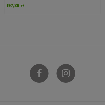
197,36 zł
Cena
Facebook
Instagram