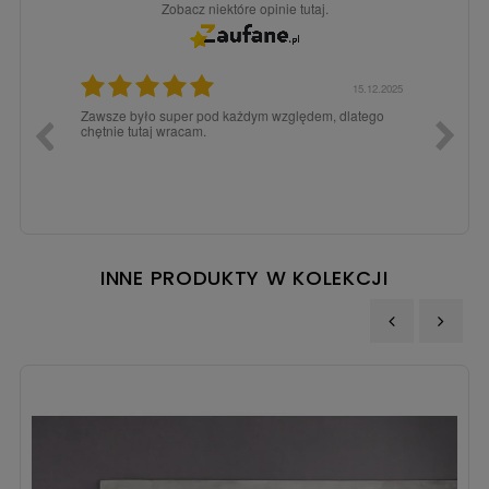
Zobacz niektóre opinie tutaj.
3.02.2026
15.12.2025
a dla
Zawsze było super pod każdym względem, dlatego
dopiero
chętnie tutaj wracam.
INNE PRODUKTY W KOLEKCJI
‹
›