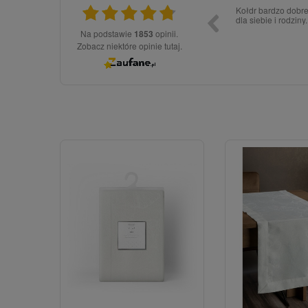
dopiero złożyłem zamówienie, póki co wszystko
Jestem stałą klien
ok
pościeli.
Na podstawie
1853
opinii.
Zobacz niektóre opinie tutaj.