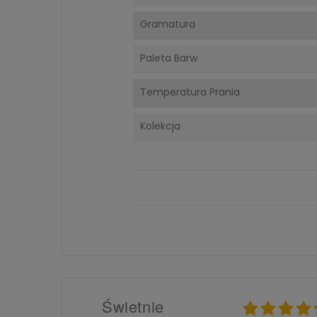
Gramatura
Paleta Barw
Temperatura Prania
Kolekcja
Świetnie
025
26.08.2025