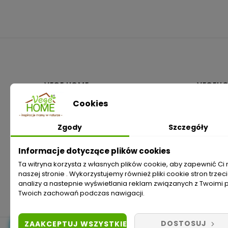
VEGE HOME
VEGEHO
Cookies
Bilcza, ul. Osikowa 5E
O nas
26-026 Morawica
Zgody
Szczegóły
woj. świętokrzyskie
Kontakt
+48 790 333 710
Informacje dotyczące plików cookies
Ta witryna korzysta z własnych plików cookie, aby zapewnić C
sklep@vegehome.pl
naszej stronie . Wykorzystujemy również pliki cookie stron trze
analizy a nastepnie wyświetlania reklam związanych z Twoimi 
Odstąp od umowy tutaj
Twoich zachowań podczas nawigacji.
DOSTOSUJ
ZAAKCEPTUJ WSZYSTKIE