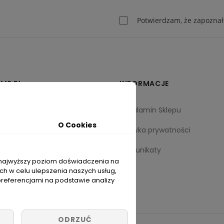
Potwierdzam, że zapoznał
ME.PL
INFORMACJE
Regulamin Sklepu
O Cookies
Polityka prywatności
Komunikaty
i najwyższy poziom doświadczenia na
cich w celu ulepszenia naszych usług,
preferencjami na podstawie analizy
ODRZUĆ