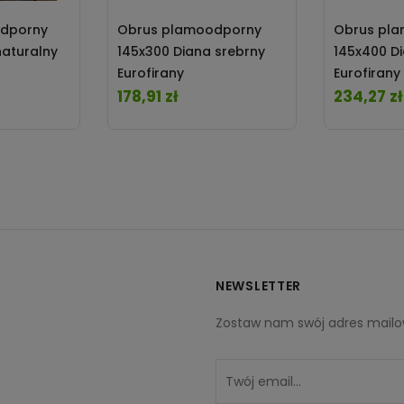
odporny
Obrus plamoodporny
Obrus pl
naturalny
145x300 Diana srebrny
145x400 D
Eurofirany
Eurofirany
178,91 zł
234,27 zł
Cena
Cena
NEWSLETTER
Zostaw nam swój adres mailow
stagram