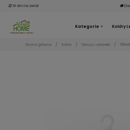
14 dni na zwrot
Dar
Kategorie
Kołdry L
Obrus
Strona główna
Salon
Obrusy i serwetki