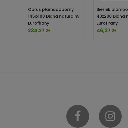
Obrus plamoodporny
Bieżnik plamo
145x400 Diana naturalny
40x200 Diana 
Eurofirany
Eurofirany
234,27 zł
46,37 zł
Cena
Cena
Facebook
In