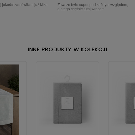
tką ,zadowaloną z państwa
jestem zadowolona z Waszych produktów
INNE PRODUKTY W KOLEKCJI