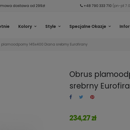
mowa dostawa od 299zł
+48 790 333 710
(pn-pt 7.
etnie
Kolory
Style
Specjalne Okazje
Info
 plamoodporny 145x400 Diana srebrny Eurofirany
Obrus plamoodp
srebrny Eurofir
234,27 zł