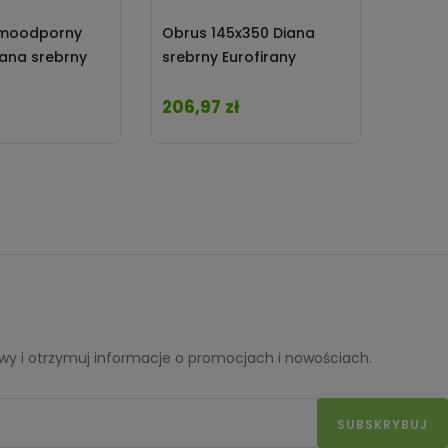
amoodporny
Obrus 145x350 Diana
Bieżni
iana srebrny
srebrny Eurofirany
srebrn
206,97 zł
46,37
Cena
Cena
y i otrzymuj informacje o promocjach i nowościach.
SUBSKRYBUJ