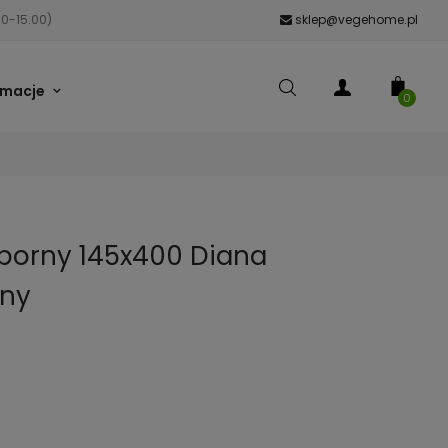
00-15.00)
sklep@vegehome.pl
rmacje
0
orny 145x400 Diana
any