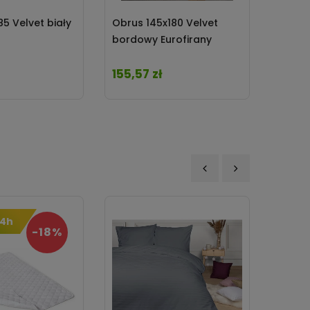
5 Velvet biały
Obrus 145x180 Velvet
Obrus
bordowy Eurofirany
bordo
155,57 zł
176,0
Cena
Cena
‹
›
24h
-18%