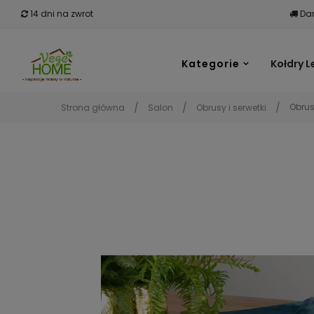
14 dni na zwrot
Dar
Kategorie
Kołdry L
Obrus
Strona główna
Salon
Obrusy i serwetki