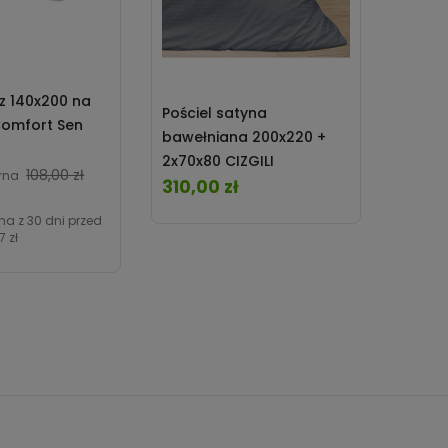
z 140x200 na
Pościel satyna
Niepr
omfort Sen
bawełniana 200x220 +
ochra
2x70x80 CIZGILI
Touch
Cena
108,00 zł
rna
anthracite Darymex
310,00 zł
Darym
207,0
Cena
Cena
na z 30 dni przed
7 zł