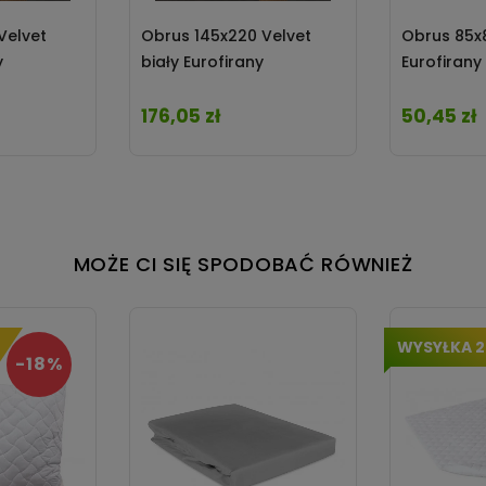
Velvet
Obrus 145x220 Velvet
Obrus 85x8
y
biały Eurofirany
Eurofirany
176,05 zł
50,45 zł
Cena
Cena
MOŻE CI SIĘ SPODOBAĆ RÓWNIEŻ
WYSYŁKA 
-18%