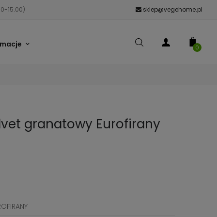
00-15.00)
sklep@vegehome.pl
rmacje
0
vet granatowy Eurofirany
ROFIRANY