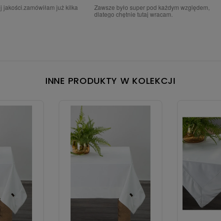
tką ,zadowaloną z państwa
jestem zadowolona z Waszych produktów
INNE PRODUKTY W KOLEKCJI