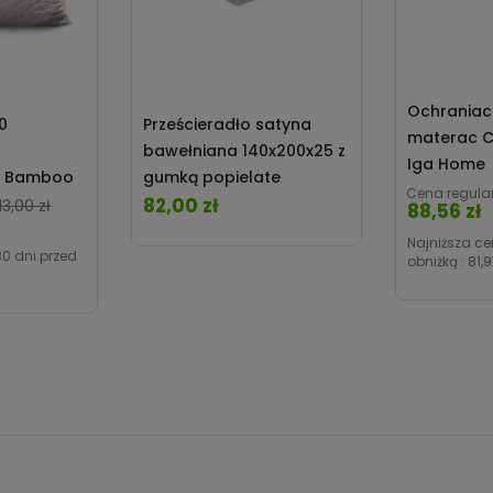
Ochraniac
0
Prześcieradło satyna
materac C
bawełniana 140x200x25 z
Iga Home
a Bamboo
gumką popielate
Cena regula
z zamkiem
Darymex
82,00 zł
Cena
Cena
13,00 zł
88,56 zł
Najniższa ce
30 dni przed
obniżką :
81,9