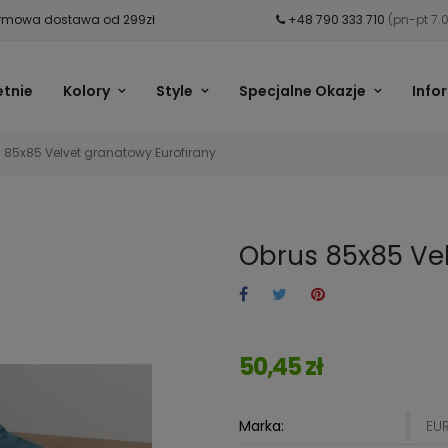
mowa dostawa od 299zł
+48 790 333 710
(pn-pt 7.
etnie
Kolory
Style
Specjalne Okazje
Info
 85x85 Velvet granatowy Eurofirany
Obrus 85x85 Vel
50,45 zł
Marka:
EU