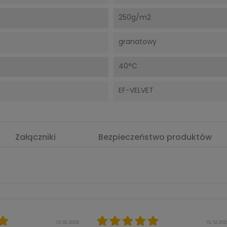
250g/m2
granatowy
40°C
EF-VELVET
Załączniki
Bezpieczeństwo produktów
16.06.2025
28.02.202