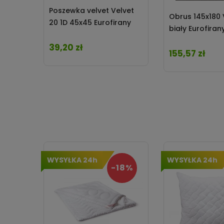
Poszewka velvet Velvet
Obrus 145x180 
20 1D 45x45 Eurofirany
biały Eurofiran
39,20 zł
Cena
155,57 zł
Cena
WYSYŁKA 24h
WYSYŁKA 24h
-18%