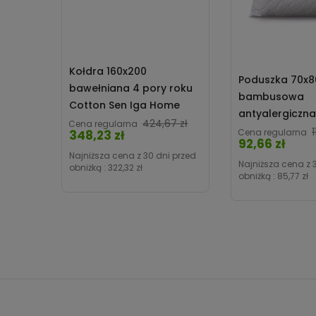
Kołdra 160x200
Poduszka 70x8
bawełniana 4 pory roku
bambusowa
Cotton Sen Iga Home
antyalergiczn
Cena
424,67 zł
Cena regularna
Sen pikowana 
1
Cena regularna
348,23 zł
92,66 zł
Iga Home
Najniższa cena z 30 dni przed
Najniższa cena z 
obniżką :
322,32 zł
obniżką :
85,77 zł