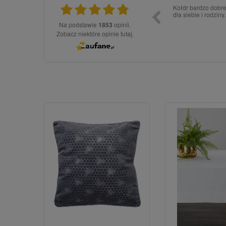
dopiero złożyłem zamówienie, póki co wszystko
Jestem stałą klien
ok
pościeli.
Na podstawie
1853
opinii.
Zobacz niektóre opinie tutaj.