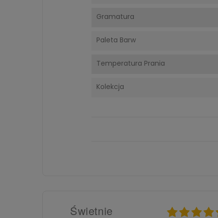
Gramatura
Paleta Barw
Temperatura Prania
Kolekcja
Świetnie
025
26.08.2025