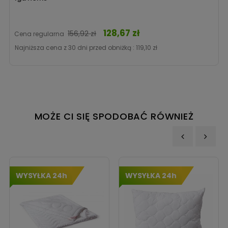
128,67 zł
Cena
156,92 zł
Cena regularna
Najniższa cena z 30 dni przed obniżką :
119,10 zł
MOŻE CI SIĘ SPODOBAĆ RÓWNIEŻ
‹
›
WYSYŁKA 24h
WYSYŁKA 24h