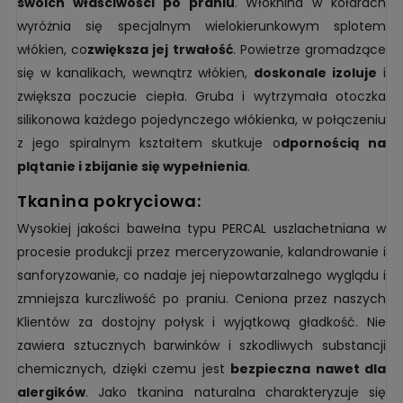
swoich właściwości po praniu
. Włóknina w kołdrach
wyróżnia się specjalnym wielokierunkowym splotem
włókien, co
zwiększa jej trwałość
. Powietrze gromadzące
się w kanalikach, wewnątrz włókien,
doskonale izoluje
i
zwiększa poczucie ciepła. Gruba i wytrzymała otoczka
silikonowa każdego pojedynczego włókienka, w połączeniu
z jego spiralnym kształtem skutkuje o
dpornością na
plątanie i zbijanie się wypełnienia
.
tkanina pokryciowa:
Wysokiej jakości bawełna typu PERCAL uszlachetniana w
procesie produkcji przez merceryzowanie, kalandrowanie i
sanforyzowanie, co nadaje jej niepowtarzalnego wyglądu i
zmniejsza kurczliwość po praniu. Ceniona przez naszych
Klientów za dostojny połysk i wyjątkową gładkość. Nie
zawiera sztucznych barwinków i szkodliwych substancji
chemicznych, dzięki czemu jest
bezpieczna nawet dla
alergików
. Jako tkanina naturalna charakteryzuje się