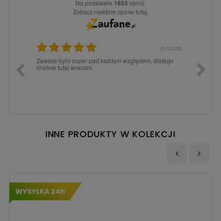
Na podstawie
1853
opinii.
Zobacz niektóre opinie tutaj.
3.02.2026
15.12.2025
a dla
Zawsze było super pod każdym względem, dlatego
dopiero
chętnie tutaj wracam.
INNE PRODUKTY W KOLEKCJI
‹
›
WYSYŁKA 24h