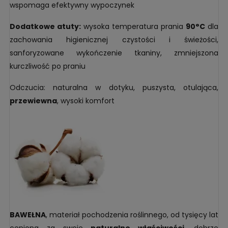
wspomaga efektywny wypoczynek
Dodatkowe atuty:
wysoka temperatura prania
90°C
dla
zachowania higienicznej czystości i świeżości,
sanforyzowane wykończenie tkaniny, zmniejszona
kurczliwość po praniu
Odczucia: naturalna w dotyku, puszysta, otulająca,
przewiewna
, wysoki komfort
BAWEŁNA
, materiał pochodzenia roślinnego, od tysięcy lat
ceniona za swoje
naturalne właściwości
, dobrze