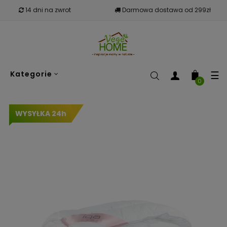
14 dni na zwrot
Darmowa dostawa od 299zł
To
☰
Kategorie
nav
0
WYSYŁKA 24h