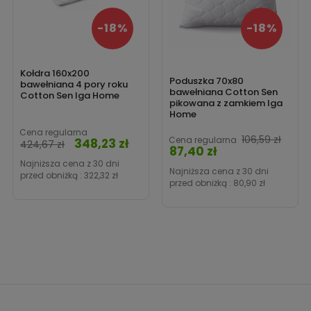
-18%
-18%
Kołdra 160x200
Poduszka 70x80
bawełniana 4 pory roku
bawełniana Cotton Sen
Cotton Sen Iga Home
pikowana z zamkiem Iga
Home
Cena regularna
106,59 zł
Cena regularna
348,23 zł
Cena
424,67 zł
87,40 zł
Cena
Najniższa cena z 30 dni
Najniższa cena z 30 dni
przed obniżką :
322,32 zł
przed obniżką :
80,90 zł