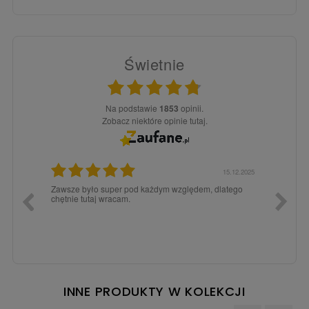
Świetnie
Na podstawie
1853
opinii.
Zobacz niektóre opinie tutaj.
3.02.2026
15.12.2025
a dla
Zawsze było super pod każdym względem, dlatego
dopiero
chętnie tutaj wracam.
INNE PRODUKTY W KOLEKCJI