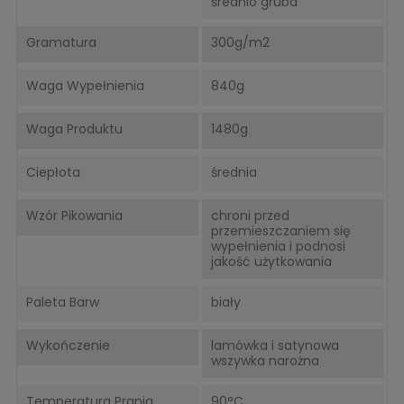
średnio gruba
Gramatura
300g/m2
Waga Wypełnienia
840g
Waga Produktu
1480g
Ciepłota
średnia
Wzór Pikowania
chroni przed
przemieszczaniem się
wypełnienia i podnosi
jakość użytkowania
Paleta Barw
biały
Wykończenie
lamówka i satynowa
wszywka narożna
Temperatura Prania
90°C