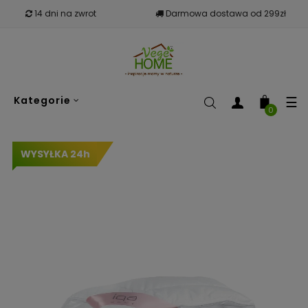
14 dni na zwrot
Darmowa dostawa od 299zł
To
☰
Kategorie
nav
0
WYSYŁKA 24h