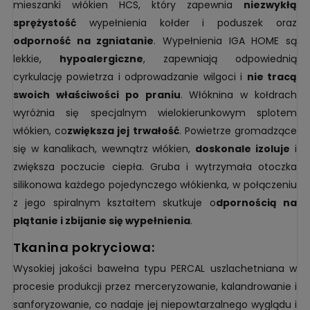
mieszanki włókien HCS, który zapewnia
niezwykłą
sprężystość
wypełnienia kołder i poduszek oraz
odporność na zgniatanie
. Wypełnienia IGA HOME są
lekkie,
hypoalergiczne
, zapewniają odpowiednią
cyrkulację powietrza i odprowadzanie wilgoci i
nie tracą
swoich właściwości po praniu
. Włóknina w kołdrach
wyróżnia się specjalnym wielokierunkowym splotem
włókien, co
zwiększa jej trwałość
. Powietrze gromadzące
się w kanalikach, wewnątrz włókien,
doskonale izoluje
i
zwiększa poczucie ciepła. Gruba i wytrzymała otoczka
silikonowa każdego pojedynczego włókienka, w połączeniu
z jego spiralnym kształtem skutkuje o
dpornością na
plątanie i zbijanie się wypełnienia
.
tkanina pokryciowa:
Wysokiej jakości bawełna typu PERCAL uszlachetniana w
procesie produkcji przez merceryzowanie, kalandrowanie i
sanforyzowanie, co nadaje jej niepowtarzalnego wyglądu i