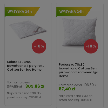
‹
›
WYSYŁKA 24h
WYSYŁKA 24h
-18%
-18%
Kołdra 140x200
Poduszka 70x80
bawełniana 4 pory roku
bawełniana Cotton Sen
Cotton Sen Iga Home
pikowana z zamkiem Iga
Home
Normalna cena
Cen
106,59 zł
Normalna cena
309,86 zł
Cena
377,88 zł
87,40 zł
Najniższa cena z 30 dni
Najniższa cena z 30 dni
przed obniżką :
286,81 zł
przed obniżką :
80,90 zł