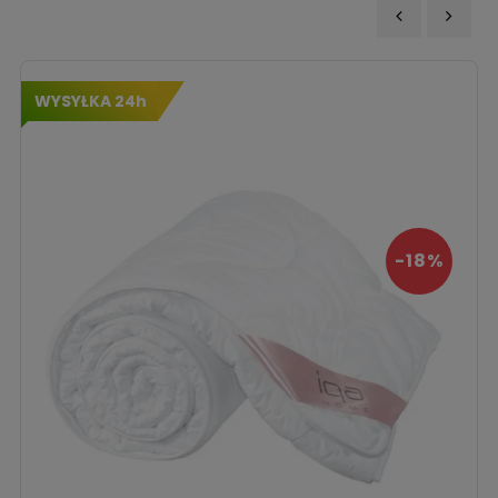
‹
›
WYSYŁKA 24h
-18%