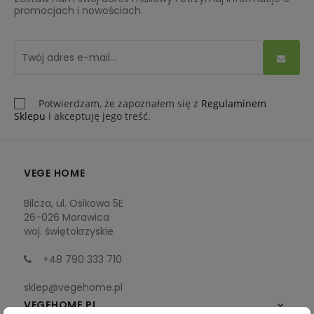
promocjach i nowościach.
Potwierdzam, że zapoznałem się z
Regulaminem
Sklepu
i akceptuję jego treść.
VEGE HOME
Bilcza, ul. Osikowa 5E
26-026 Morawica
woj. świętokrzyskie
+48 790 333 710
sklep@vegehome.pl
VEGEHOME.PL
