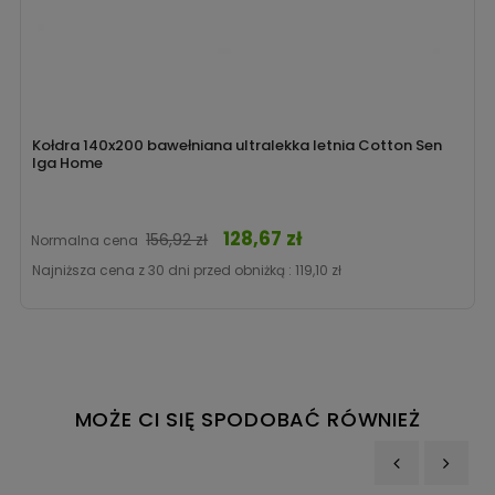
Kołdra 140x200 bawełniana ultralekka letnia Cotton Sen
Iga Home
128,67 zł
Cena
156,92 zł
Normalna cena
Najniższa cena z 30 dni przed obniżką :
119,10 zł
MOŻE CI SIĘ SPODOBAĆ RÓWNIEŻ