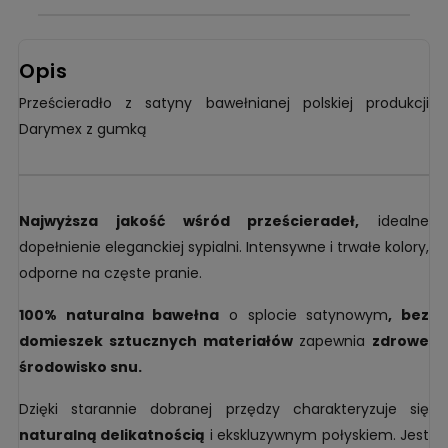
Opis
Prześcieradło z satyny bawełnianej polskiej produkcji
Darymex z gumką
Najwyższa jakość wśród prześcierade
ł,
idealne
dopełnienie eleganckiej sypialni. Intensywne i trwałe kolory,
odporne na częste pranie.
100% naturalna bawełna
o splocie satynowym
, bez
domieszek sztucznych materiałów
zapewnia
zdrowe
środowisko snu.
Dzięki starannie dobranej przędzy charakteryzuje się
naturalną delikatnością
i ekskluzywnym połyskiem. Jest