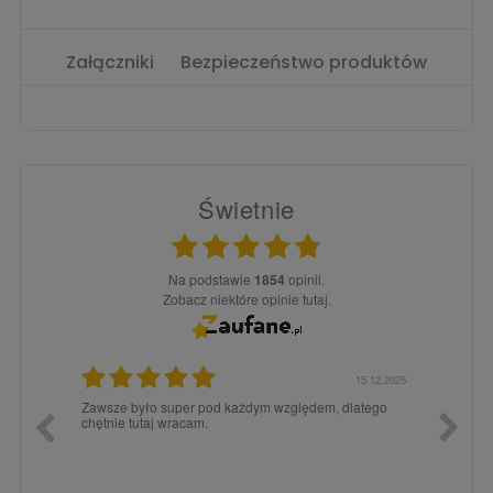
Załączniki
Bezpieczeństwo produktów
Świetnie
Na podstawie
1854
opinii.
Zobacz niektóre opinie tutaj.
3.02.2026
15.12.2025
a dla
Zawsze było super pod każdym względem, dlatego
dopiero
chętnie tutaj wracam.