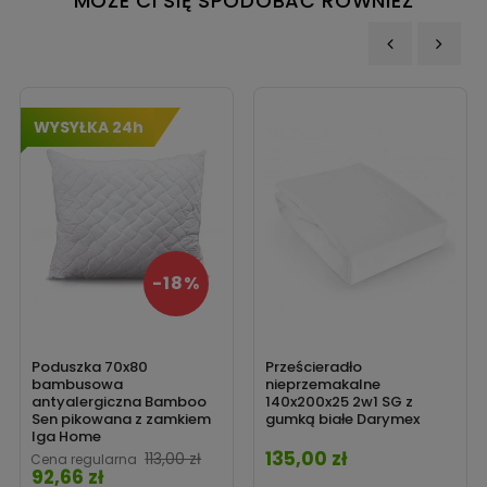
MOŻE CI SIĘ SPODOBAĆ RÓWNIEŻ
‹
›
WYSYŁKA 24h
-18%
Poduszka 70x80
Prześcieradło
bambusowa
nieprzemakalne
antyalergiczna Bamboo
140x200x25 2w1 SG z
Sen pikowana z zamkiem
gumką białe Darymex
Iga Home
135,00 zł
Cena
Cena
113,00 zł
Cena regularna
92,66 zł