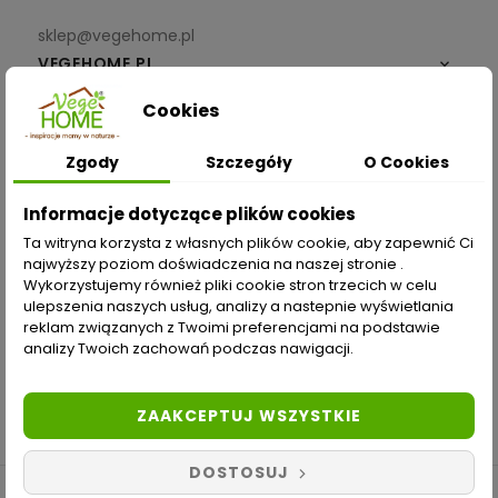
sklep@vegehome.pl
VEGEHOME.PL

Cookies
INFORMACJE

Zgody
Szczegóły
O Cookies
ZAKUPY
Informacje dotyczące plików cookies
Moje konto
Ta witryna korzysta z własnych plików cookie, aby zapewnić Ci
najwyższy poziom doświadczenia na naszej stronie .
Opcje dostawy
Wykorzystujemy również pliki cookie stron trzecich w celu
ulepszenia naszych usług, analizy a nastepnie wyświetlania
Metody płatności
reklam związanych z Twoimi preferencjami na podstawie
analizy Twoich zachowań podczas nawigacji.
Zwroty i reklamacje
Odstąp od umowy tutaj
ZAAKCEPTUJ WSZYSTKIE
DOSTOSUJ