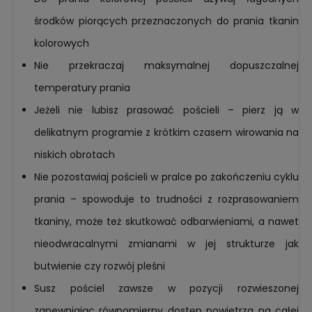
środków piorących przeznaczonych do prania tkanin
kolorowych
Nie przekraczaj maksymalnej dopuszczalnej
temperatury prania
Jeżeli nie lubisz prasować pościeli – pierz ją w
delikatnym programie z krótkim czasem wirowania na
niskich obrotach
Nie pozostawiaj pościeli w pralce po zakończeniu cyklu
prania – spowoduje to trudności z rozprasowaniem
tkaniny, może też skutkować odbarwieniami, a nawet
nieodwracalnymi zmianami w jej strukturze jak
butwienie czy rozwój pleśni
Susz pościel zawsze w pozycji rozwieszonej
zapewniając równomierny dostęp powietrza na całej