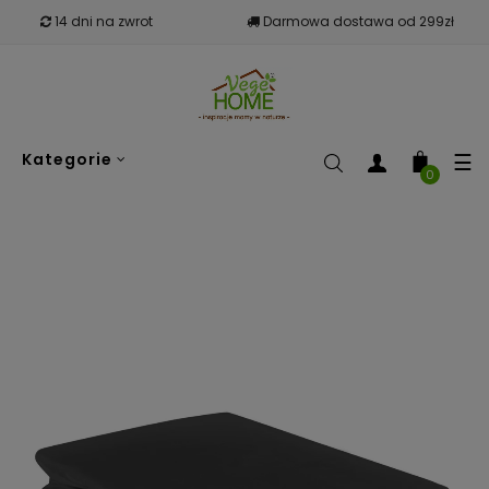
14 dni na zwrot
Darmowa dostawa od 299zł
To
☰
Kategorie
nav
0