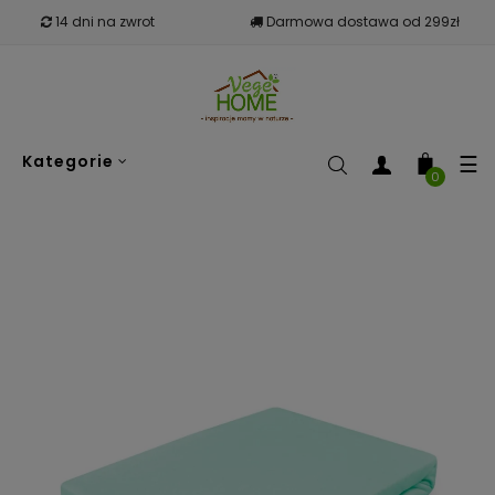
14 dni na zwrot
Darmowa dostawa od 299zł
To
☰
Kategorie
nav
0