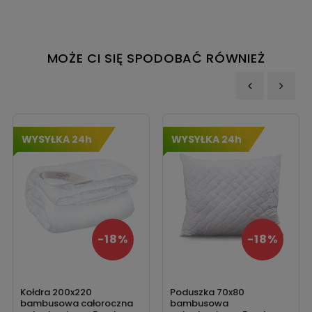
MOŻE CI SIĘ SPODOBAĆ RÓWNIEŻ
‹
›
WYSYŁKA 24h
WYSYŁKA 24h
-18%
-18%
Kołdra 200x220
Poduszka 70x80
bambusowa całoroczna
bambusowa