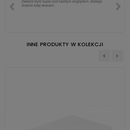
a dla
Zawsze było super pod każdym względem, dlatego
dopiero
chętnie tutaj wracam.
INNE PRODUKTY W KOLEKCJI
‹
›