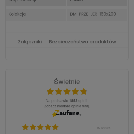
Kolekcja
DM-PRZE-JER-160x200
Załączniki
Bezpieczeństwo produktów
Świetnie
Na podstawie
1853
opinii.
Zobacz niektóre opinie tutaj.
3.02.2026
15.12.2025