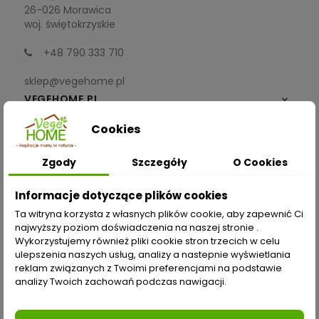
26-026 Morawica
woj. świętokrzyskie
+48 790 333 710
sklep@vegehome.pl
VEGEHOME.PL

Cookies
INFORMACJE

Zgody
Szczegóły
O Cookies
ZAKUPY
Informacje dotyczące plików cookies
Moje konto
Ta witryna korzysta z własnych plików cookie, aby zapewnić Ci
najwyższy poziom doświadczenia na naszej stronie .
Opcje dostawy
Wykorzystujemy również pliki cookie stron trzecich w celu
ulepszenia naszych usług, analizy a nastepnie wyświetlania
Metody płatności
reklam związanych z Twoimi preferencjami na podstawie
analizy Twoich zachowań podczas nawigacji.
Zwroty i reklamacje