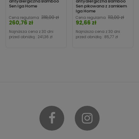
antyalergiczna Bamboo
antyalergiczna Bamboo
Sen Iga Home
Sen pikowana z zamkiem
Iga Home
Cena
318,00 zł
113,00 zł
Cena regularna
Cena regularna
260,76 zł
92,66 zł
Cena
Najniższa cena z 30 dni
Najniższa cena z 30 dni
przed obniżką :
241,36 zł
przed obniżką :
85,77 zł
Facebook
Instagram