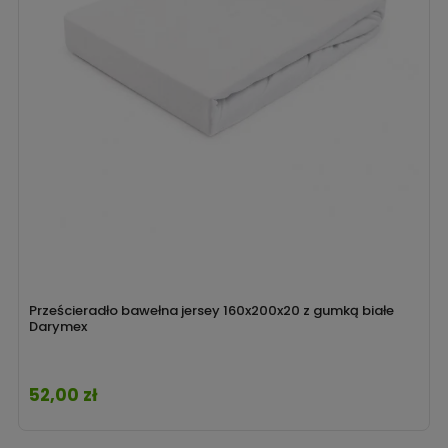
Prześcieradło bawełna jersey 160x200x20 z gumką białe
Darymex
52,00 zł
Cena