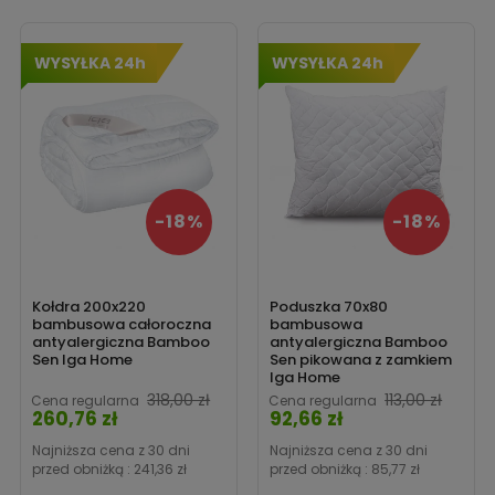
‹
›
WYSYŁKA 24h
WYSYŁKA 24h
-18%
-18%
Kołdra 200x220
Poduszka 70x80
bambusowa całoroczna
bambusowa
antyalergiczna Bamboo
antyalergiczna Bamboo
Sen Iga Home
Sen pikowana z zamkiem
Iga Home
Cena
318,00 zł
113,00 zł
Cena regularna
Cena regularna
260,76 zł
92,66 zł
Cena
Najniższa cena z 30 dni
Najniższa cena z 30 dni
przed obniżką :
241,36 zł
przed obniżką :
85,77 zł