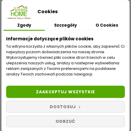
Cookies
INFORMACJE

Zgody
Szczegóły
O Cookies
ZAKUPY
Informacje dotyczące plików cookies
Moje konto
Ta witryna korzysta z własnych plików cookie, aby zapewnić Ci
najwyższy poziom doświadczenia na naszej stronie .
Opcje dostawy
Wykorzystujemy również pliki cookie stron trzecich w celu
ulepszenia naszych usług, analizy a nastepnie wyświetlania
Metody płatności
reklam związanych z Twoimi preferencjami na podstawie
analizy Twoich zachowań podczas nawigacji.
Zwroty i reklamacje
Odstąp od umowy tutaj
ZAAKCEPTUJ WSZYSTKIE
DOSTOSUJ
Copyright © 2019-2021 Vegehome.pl. Wszelkie
ODRZUĆ
prawa zastrzeżone.