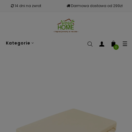
14 dni na zwrot
Darmowa dostawa od 299zł
To
☰
Kategorie
nav
0