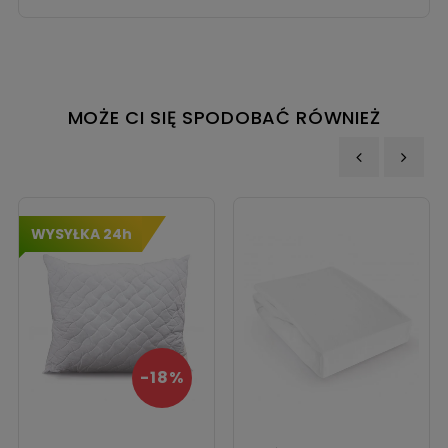
MOŻE CI SIĘ SPODOBAĆ RÓWNIEŻ
‹
›
WYSYŁKA 24h
-18%