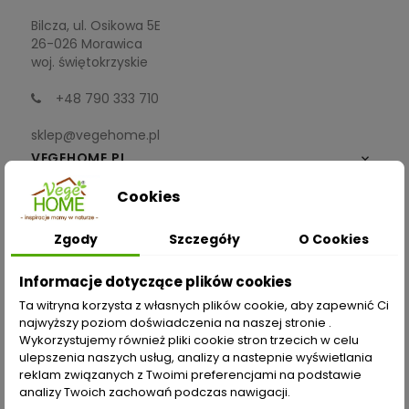
Bilcza, ul. Osikowa 5E
26-026 Morawica
woj. świętokrzyskie
+48 790 333 710
sklep@vegehome.pl
VEGEHOME.PL

Cookies
INFORMACJE

Zgody
Szczegóły
O Cookies
ZAKUPY
Informacje dotyczące plików cookies
Moje konto
Ta witryna korzysta z własnych plików cookie, aby zapewnić Ci
najwyższy poziom doświadczenia na naszej stronie .
Opcje dostawy
Wykorzystujemy również pliki cookie stron trzecich w celu
ulepszenia naszych usług, analizy a nastepnie wyświetlania
Metody płatności
reklam związanych z Twoimi preferencjami na podstawie
analizy Twoich zachowań podczas nawigacji.