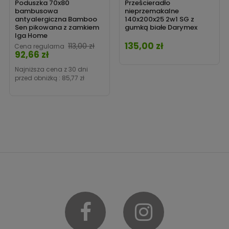
Poduszka 70x80
Prześcieradło
bambusowa
nieprzemakalne
antyalergiczna Bamboo
140x200x25 2w1 SG z
Sen pikowana z zamkiem
gumką białe Darymex
Iga Home
135,00 zł
Cena
Cena
113,00 zł
Cena regularna
92,66 zł
Najniższa cena z 30 dni
przed obniżką :
85,77 zł
Facebook
Instagram