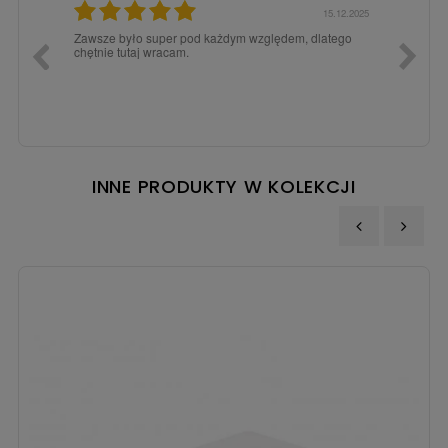
3.02.2026
15.12.2025
a dla
Zawsze było super pod każdym względem, dlatego
dopiero
chętnie tutaj wracam.
INNE PRODUKTY W KOLEKCJI
‹
›