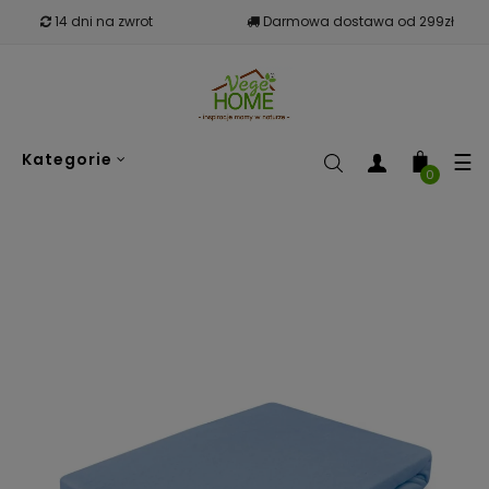
14 dni na zwrot
Darmowa dostawa od 299zł
To
☰
Kategorie
nav
0