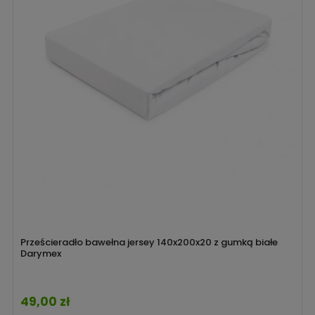
Prześcieradło bawełna jersey 140x200x20 z gumką białe
Darymex
49,00 zł
Cena