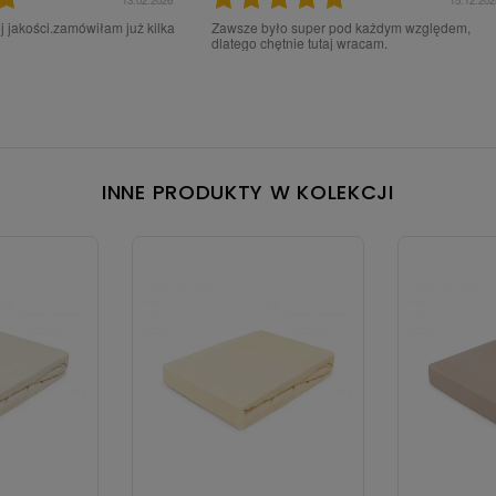
16.06.2025
28.02.202
tką ,zadowaloną z państwa
jestem zadowolona z Waszych produktów
INNE PRODUKTY W KOLEKCJI