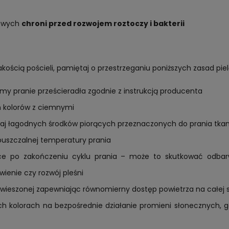
mowych
chroni przed rozwojem roztoczy i bakterii
jakością pościeli, pamiętaj o przestrzeganiu poniższych zasad piel
y pranie prześcieradła zgodnie z instrukcją producenta
ch kolorów z ciemnymi
ywaj łagodnych środków piorących przeznaczonych do prania tka
puszczalnej temperatury prania
alce po zakończeniu cyklu prania – może to skutkować odba
wienie czy rozwój pleśni
ozwieszonej zapewniając równomierny dostęp powietrza na całej s
ych kolorach na bezpośrednie działanie promieni słonecznych