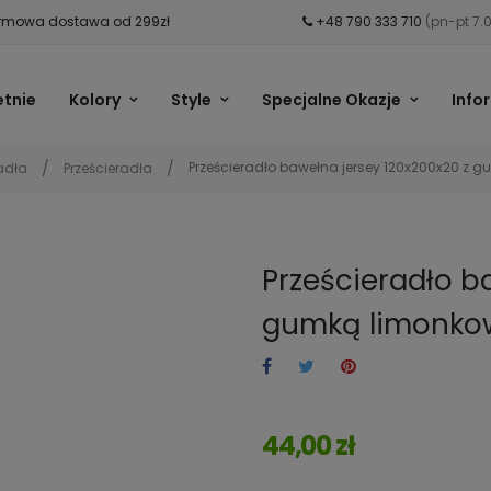
mowa dostawa od 299zł
+48 790 333 710
(pn-pt 7.
etnie
Kolory
Style
Specjalne Okazje
Info
Prześcieradło bawełna jersey 120x200x20 z
adła
Prześcieradła
Prześcieradło b
gumką limonko
44,00 zł