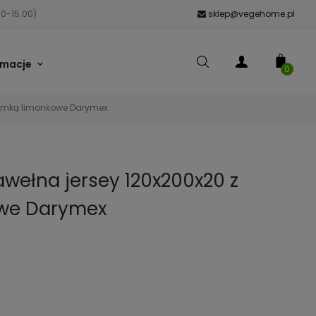
00-15.00)
sklep@vegehome.pl
rmacje
0
 gumką limonkowe Darymex
awełna jersey 120x200x20 z
we Darymex