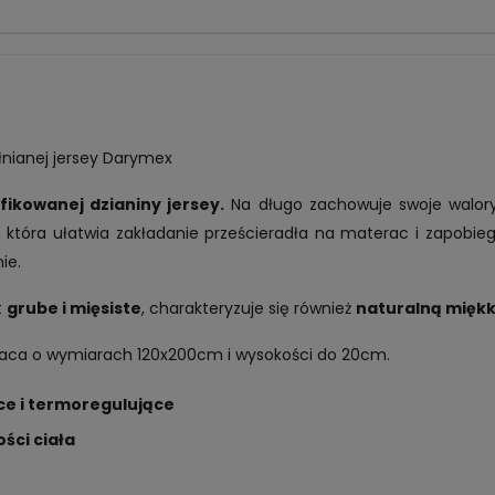
ełnianej jersey Darymex
fikowanej dzianiny jersey.
Na długo zachowuje swoje walory
która ułatwia zakładanie prześcieradła na materac i zapobiega
ie.
t
grube i mięsiste
, charakteryzuje się również
naturalną miękk
raca o wymiarach 120x200cm i wysokości do 20cm.
e i termoregulujące
ści ciała