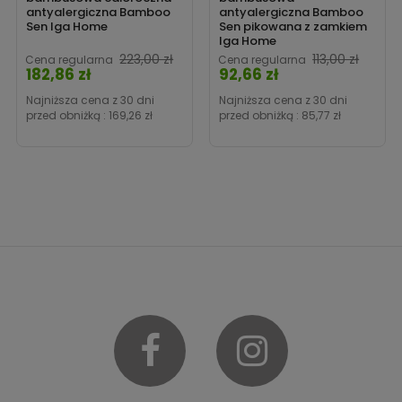
antyalergiczna Bamboo
antyalergiczna Bamboo
Sen Iga Home
Sen pikowana z zamkiem
Iga Home
Cena
223,00 zł
113,00 zł
Cena regularna
Cena regularna
182,86 zł
92,66 zł
Cena
Najniższa cena z 30 dni
Najniższa cena z 30 dni
przed obniżką :
169,26 zł
przed obniżką :
85,77 zł
Facebook
Instagram