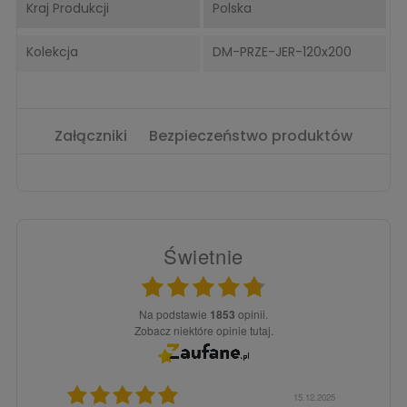
Kraj Produkcji
Polska
Kolekcja
DM-PRZE-JER-120x200
Załączniki
Bezpieczeństwo produktów
Świetnie
Na podstawie
1853
opinii.
Zobacz niektóre opinie tutaj.
3.02.2026
15.12.2025