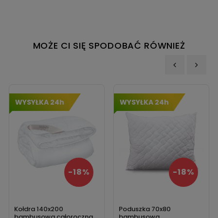
MOŻE CI SIĘ SPODOBAĆ RÓWNIEŻ
‹
›
WYSYŁKA 24h
WYSYŁKA 24h
-18%
-18%
Kołdra 140x200
Poduszka 70x80
bambusowa całoroczna
bambusowa