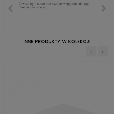
a dla
Zawsze było super pod każdym względem, dlatego
dopiero
chętnie tutaj wracam.
INNE PRODUKTY W KOLEKCJI
‹
›