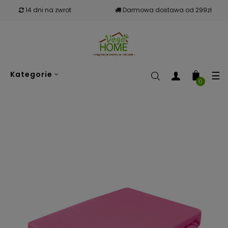
14 dni na zwrot
Darmowa dostawa od 299zł
To
☰
Kategorie
nav
0