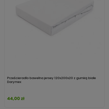
Prześcieradło bawełna jersey 120x200x20 z gumką białe
Darymex
44,00 zł
Cena