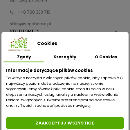
woj. świętokrzyskie
+48 790 333 710
sklep@vegehome.pl
VEGEHOME.PL

Cookies
INFORMACJE

Zgody
Szczegóły
O Cookies
ZAKUPY
Informacje dotyczące plików cookies
Moje konto
Ta witryna korzysta z własnych plików cookie, aby zapewnić Ci
najwyższy poziom doświadczenia na naszej stronie .
Opcje dostawy
Wykorzystujemy również pliki cookie stron trzecich w celu
ulepszenia naszych usług, analizy a nastepnie wyświetlania
Metody płatności
reklam związanych z Twoimi preferencjami na podstawie
analizy Twoich zachowań podczas nawigacji.
Zwroty i reklamacje
Odstąp od umowy tutaj
ZAAKCEPTUJ WSZYSTKIE