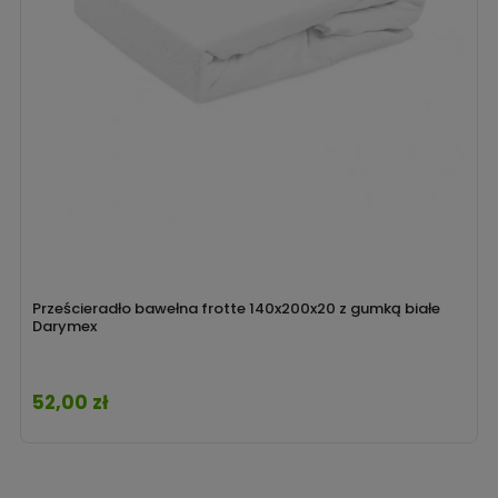
Prześcieradło bawełna frotte 140x200x20 z gumką białe
Darymex
52,00 zł
Cena