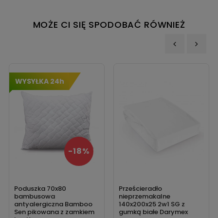
MOŻE CI SIĘ SPODOBAĆ RÓWNIEŻ
‹
›
WYSYŁKA 24h
-18%
Poduszka 70x80
Prześcieradło
bambusowa
nieprzemakalne
antyalergiczna Bamboo
140x200x25 2w1 SG z
Sen pikowana z zamkiem
gumką białe Darymex