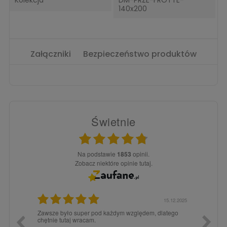
Kolekcja
DM-PRZE-FROTTE-
140x200
Załączniki
Bezpieczeństwo produktów
Świetnie
Na podstawie
1853
opinii.
Zobacz niektóre opinie tutaj.
3.02.2026
15.12.2025
a dla
Zawsze było super pod każdym względem, dlatego
dopiero
chętnie tutaj wracam.