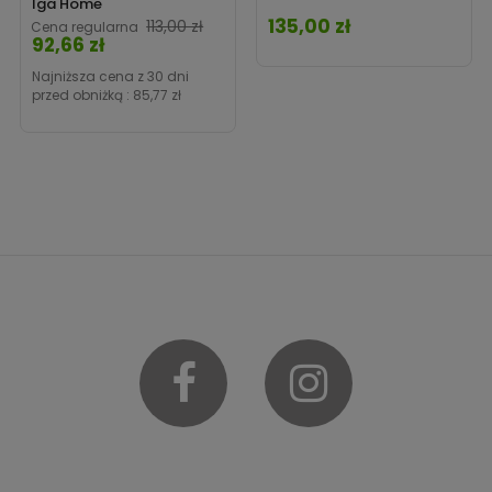
Iga Home
135,00 zł
Cena
Cena
113,00 zł
Cena regularna
92,66 zł
Najniższa cena z 30 dni
przed obniżką :
85,77 zł
Facebook
Instagram