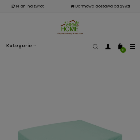
14 dni na zwrot
Darmowa dostawa od 299zł
To
☰
Kategorie
nav
0