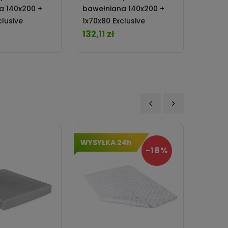
a 140x200 +
bawełniana 140x200 +
baweł
clusive
1x70x80 Exclusive
1x70x8
51A Matex
TM0203_SE52A Matex
132,11 zł
TM020
132,11
Cena
Cena
‹
›
WYSYŁKA 24h
-18%