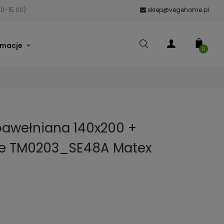
00-15.00)
sklep@vegehome.pl
rmacje
0
bawełniana 140x200 +
ive TM0203_SE48A Matex