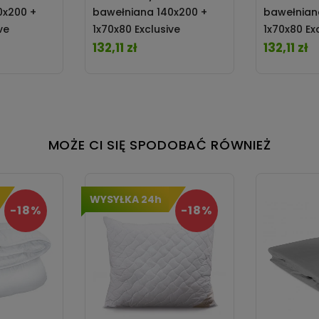
0x200 +
bawełniana 140x200 +
bawełnian
ve
1x70x80 Exclusive
1x70x80 Ex
AMatex
TM0203_SE50A Matex
132,11 zł
TM0203_SE
132,11 zł
Cena
Cena
MOŻE CI SIĘ SPODOBAĆ RÓWNIEŻ
WYSYŁKA 24h
-18%
-18%