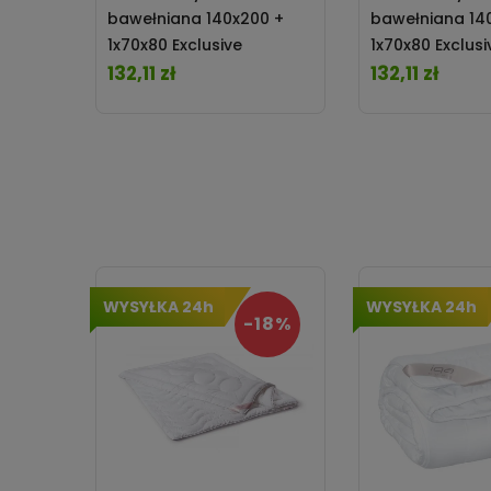
bawełniana 140x200 +
bawełniana 14
1x70x80 Exclusive
1x70x80 Exclusi
TM0203_SE48A Matex
132,11 zł
TM0203_SE49
132,11 zł
Cena
Cena
WYSYŁKA 24h
WYSYŁKA 24h
-18%