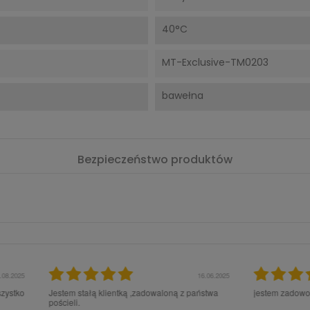
40°C
MT-Exclusive-TM0203
bawełna
Bezpieczeństwo produktów
16.06.2025
28.02.202
tką ,zadowaloną z państwa
jestem zadowolona z Waszych produktów