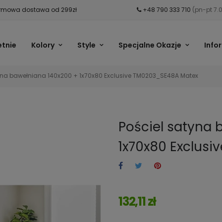
mowa dostawa od 299zł
+48 790 333 710
(pn-pt 7.
etnie
Kolory
Style
Specjalne Okazje
Info
tyna bawełniana 140x200 + 1x70x80 Exclusive TM0203_SE48A Matex
Pościel satyna 
1x70x80 Exclus
132,11 zł