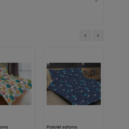
‹
›
tyna
Pościel satyna
Poście