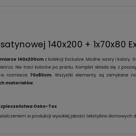
 satynowej 140x200 + 1x70x80 E
zmiarze 140x200cm
z kolekcji Exclusive. Modne wzory i kolory. 
ietrza. Nie traci kolorów po praniu. Komplet składa się z posz
ę w rozmiarze
70x80cm
. Wszystki elementy są zamykane n
ch materiałów
.
bezpieczeństwa Oeko-Tex
iadczeniem w produkcji wysokiej jakości tekstyliów domowych dl