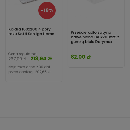
-18%
Kołdra 160x200 4 pory
Prześcieradło satyna
roku Softi Sen Iga Home
bawełniana 140x200x25 z
gumką białe Darymex
Cena regularna
82,00 zł
Cena
218,94 zł
Cena
267,00 zł
Najniższa cena z 30 dni
przed obniżką :
202,65 zł