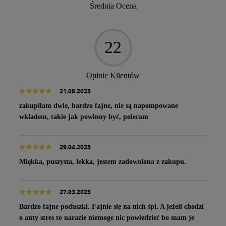
Średnia Ocena
22
Opinie Klientów
21.08.2023
zakupiłam dwie, bardzo fajne, nie są napompowane
wkładem, takie jak powinny być, polecam
29.04.2023
Miękka, puszysta, lekka, jestem zadowolona z zakupu.
27.03.2023
Bardzo fajne poduszki. Fajnie się na nich śpi. A jeżeli chodzi
o anty stres to narazie niemoge nic powiedzieć bo mam je