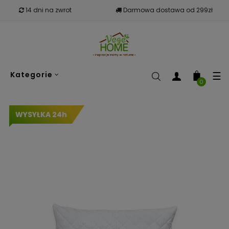
14 dni na zwrot
Darmowa dostawa od 299zł
To
☰
Kategorie
nav
0
WYSYŁKA 24h