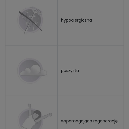
hypoalergiczna
puszysta
wspomagająca regenerację