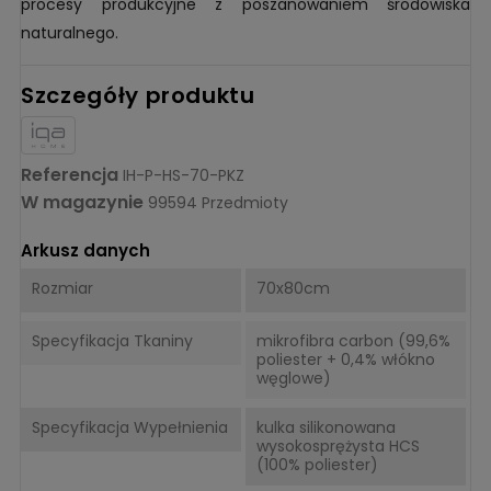
procesy produkcyjne z poszanowaniem środowiska
naturalnego.
Szczegóły produktu
Referencja
IH-P-HS-70-PKZ
W magazynie
99594 Przedmioty
Arkusz danych
Rozmiar
70x80cm
Specyfikacja Tkaniny
mikrofibra carbon (99,6%
poliester + 0,4% włókno
węglowe)
Specyfikacja Wypełnienia
kulka silikonowana
wysokosprężysta HCS
(100% poliester)