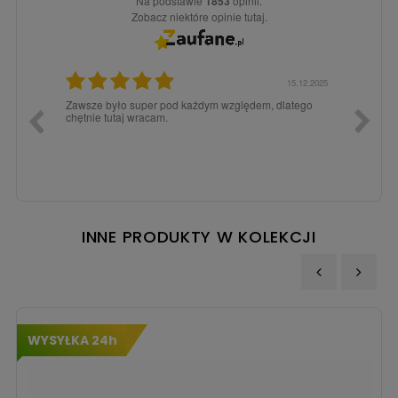
Na podstawie
1853
opinii.
Zobacz niektóre opinie tutaj.
3.02.2026
15.12.2025
a dla
Zawsze było super pod każdym względem, dlatego
dopiero
chętnie tutaj wracam.
INNE PRODUKTY W KOLEKCJI
‹
›
WYSYŁKA 24h