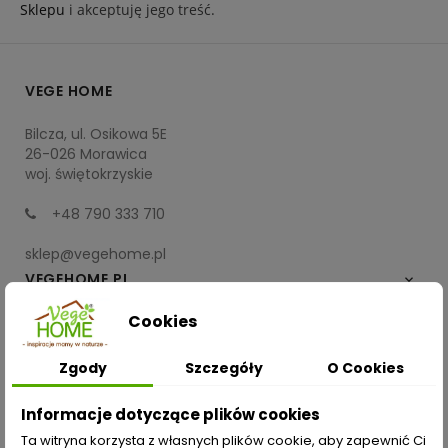
Sklepu
i akceptuję jego treść.
VEGE HOME
Bilcza, ul. Osikowa 5E
26-026 Morawica
woj. świętokrzyskie
+48 790 333 710
sklep@vegehome.pl
VEGEHOME.PL

Cookies
INFORMACJE

Zgody
Szczegóły
O Cookies
ZAKUPY
Informacje dotyczące plików cookies
Moje konto
Ta witryna korzysta z własnych plików cookie, aby zapewnić Ci