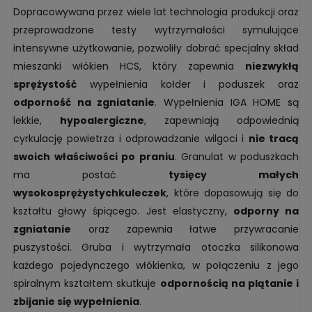
Dopracowywana przez wiele lat technologia produkcji oraz
przeprowadzone testy wytrzymałości symulujące
intensywne użytkowanie, pozwoliły dobrać specjalny skład
mieszanki włókien HCS, który zapewnia
niezwykłą
sprężystość
wypełnienia kołder i poduszek oraz
odporność na zgniatanie
. Wypełnienia IGA HOME są
lekkie,
hypoalergiczne
, zapewniają odpowiednią
cyrkulację powietrza i odprowadzanie wilgoci i
nie tracą
swoich właściwości po praniu
. Granulat w poduszkach
ma postać
tysięcy małych
wysokosprężystychkuleczek
, które dopasowują się do
kształtu głowy śpiącego. Jest elastyczny,
odporny na
zgniatanie
oraz zapewnia łatwe przywracanie
puszystości. Gruba i wytrzymała otoczka silikonowa
każdego pojedynczego włókienka, w połączeniu z jego
spiralnym kształtem skutkuje
odpornością na plątanie i
zbijanie się wypełnienia
.