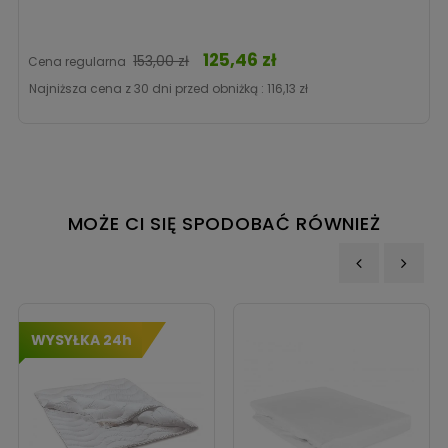
125,46 zł
Cena
153,00 zł
Cena regularna
Najniższa cena z 30 dni przed obniżką :
116,13 zł
MOŻE CI SIĘ SPODOBAĆ RÓWNIEŻ
‹
›
WYSYŁKA 24h