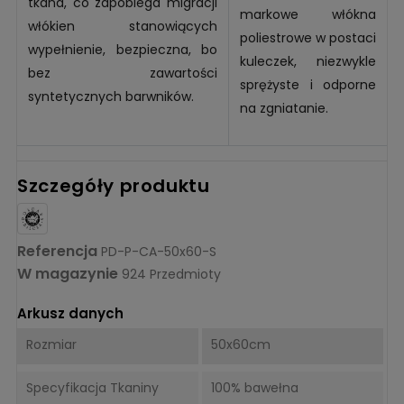
tkana, co zapobiega migracji
markowe włókna
włókien stanowiących
poliestrowe w postaci
wypełnienie, bezpieczna, bo
kuleczek, niezwykle
bez zawartości
sprężyste i odporne
syntetycznych barwników.
na zgniatanie.
Szczegóły produktu
Referencja
PD-P-CA-50x60-S
W magazynie
924 Przedmioty
Arkusz danych
Rozmiar
50x60cm
Specyfikacja Tkaniny
100% bawełna