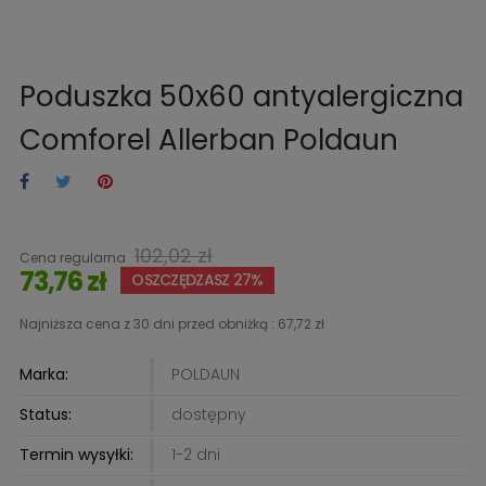
Poduszka 50x60 antyalergiczna
Comforel Allerban Poldaun
102,02 zł
Cena regularna
73,76 zł
OSZCZĘDZASZ 27%
Najniższa cena z 30 dni przed obniżką :
67,72 zł
Marka:
POLDAUN
Status:
dostępny
Termin wysyłki:
1-2 dni