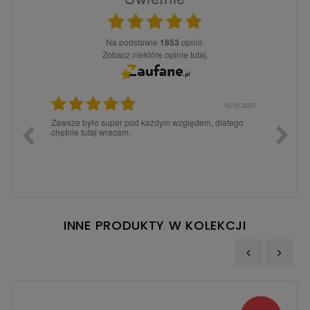
Na podstawie
1853
opinii.
Zobacz niektóre opinie tutaj.
3.02.2026
15.12.2025
a dla
Zawsze było super pod każdym względem, dlatego
dopiero
chętnie tutaj wracam.
INNE PRODUKTY W KOLEKCJI
‹
›