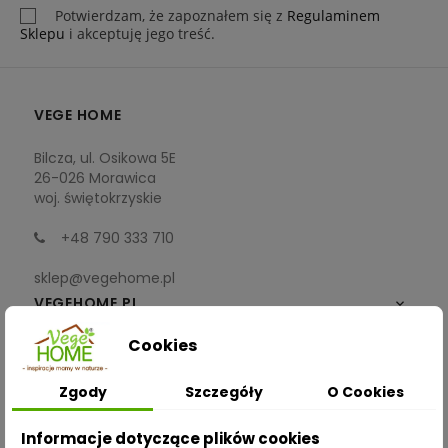
Potwierdzam, że zapoznałem się z
Regulaminem
Sklepu
i akceptuję jego treść.
VEGE HOME
Bilcza, ul. Osikowa 5E
26-026 Morawica
woj. świętokrzyskie
+48 790 333 710
sklep@vegehome.pl
VEGEHOME.PL

Cookies
INFORMACJE

Zgody
Szczegóły
O Cookies
ZAKUPY
Informacje dotyczące plików cookies