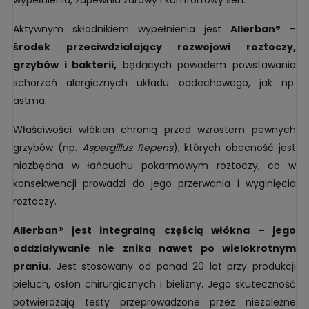
Aktywnym składnikiem wypełnienia jest
Allerban®
–
środek przeciwdziałający rozwojowi roztoczy,
grzybów i bakterii,
będących powodem powstawania
schorzeń alergicznych układu oddechowego, jak np.
astma.
Właściwości włókien chronią przed wzrostem pewnych
grzybów (np.
Aspergillus Repens
), których obecność jest
niezbędna w łańcuchu pokarmowym roztoczy, co w
konsekwencji prowadzi do jego przerwania i wyginięcia
roztoczy.
Allerban® jest integralną częścią włókna – jego
oddziaływanie nie znika nawet po wielokrotnym
praniu.
Jest stosowany od ponad 20 lat przy produkcji
pieluch, osłon chirurgicznych i bielizny. Jego skuteczność
potwierdzają testy przeprowadzone przez niezależne