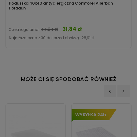
Poduszka 40x40 antyalergiczna Comforel Allerban
Poldaun
31,84 zł
Cena
44,04 zł
Cena regularna
Najniższa cena z 30 dni przed obniżką :
28,91 zł
MOŻE CI SIĘ SPODOBAĆ RÓWNIEŻ
‹
›
WYSYŁKA 24h