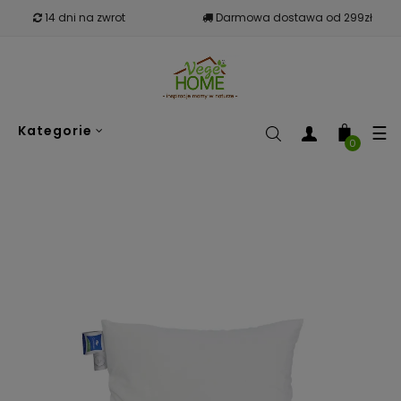
14 dni na zwrot
Darmowa dostawa od 299zł
To
☰
Kategorie
nav
0