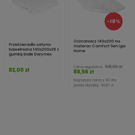
-18%
Ochraniacz 140x200 na
Prześcieradło satyna
materac Comfort Sen Iga
bawełniana 140x200x25 z
Home
gumką białe Darymex
108,00 zł
Cena regularna
82,00 zł
Cena
88,56 zł
Cena
Najniższa cena z 30 dni
przed obniżką :
81,97 zł