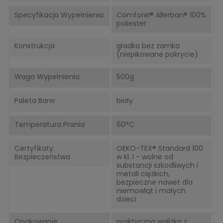
Specyfikacja Wypełnienia
Comforel® Allerban® 100%
poliester
Konstrukcja
gładka bez zamka
(niepikowane pokrycie)
Waga Wypełnienia
500g
Paleta Barw
biały
Temperatura Prania
60°C
Certyfikaty
OEKO-TEX® Standard 100
Bezpieczeństwa
w kl. I - wolne od
substancji szkodliwych i
metali ciężkich,
bezpieczne nawet dla
niemowląt i małych
dzieci
Opakowanie
praktyczna walizka z