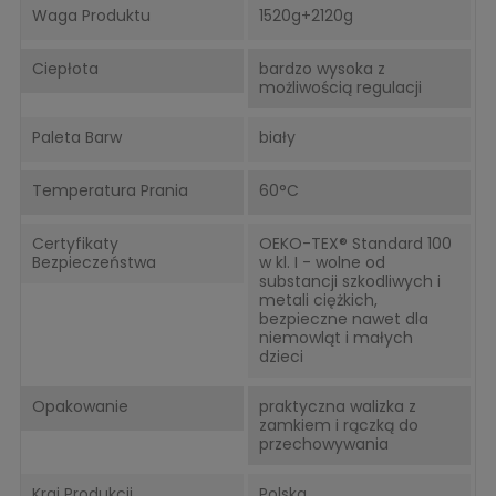
Waga Produktu
1520g+2120g
Ciepłota
bardzo wysoka z
możliwością regulacji
Paleta Barw
biały
Temperatura Prania
60°C
Certyfikaty
OEKO-TEX® Standard 100
Bezpieczeństwa
w kl. I - wolne od
substancji szkodliwych i
metali ciężkich,
bezpieczne nawet dla
niemowląt i małych
dzieci
Opakowanie
praktyczna walizka z
zamkiem i rączką do
przechowywania
Kraj Produkcji
Polska