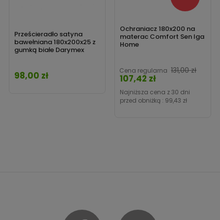
Ochraniacz 180x200 na
Prześcieradło satyna
materac Comfort Sen Iga
bawełniana 180x200x25 z
Home
gumką białe Darymex
Cena
131,00 zł
Cena regularna
98,00 zł
Cena
107,42 zł
Najniższa cena z 30 dni
przed obniżką :
99,43 zł