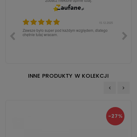
Zobacz niektóre opinie tutaj.
3.02.2026
15.12.2025
a dla
Zawsze było super pod każdym względem, dlatego
dopiero
chętnie tutaj wracam.
INNE PRODUKTY W KOLEKCJI
‹
›
-27%