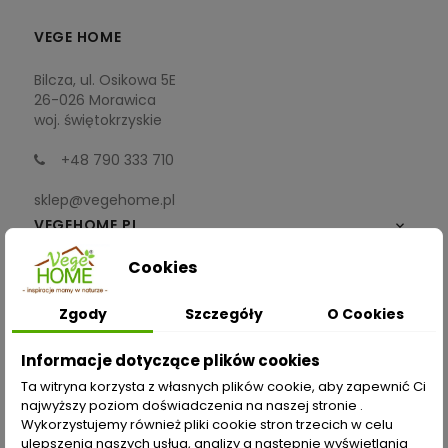
VEGE HOME
Bilcza, ul. Osikowa 5E
26-026 Morawica
woj. świętokrzyskie
+48 790 333 710
sklep@vegehome.pl
VEGEHOME.PL

Cookies
INFORMACJE

Zgody
Szczegóły
O Cookies
ZAKUPY
Informacje dotyczące plików cookies
Moje konto
Ta witryna korzysta z własnych plików cookie, aby zapewnić Ci
najwyższy poziom doświadczenia na naszej stronie .
Opcje dostawy
Wykorzystujemy również pliki cookie stron trzecich w celu
ulepszenia naszych usług, analizy a nastepnie wyświetlania