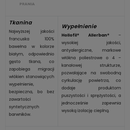
Tkanina
Wypełnienie
Najwyższej jakości
Hollofil® Allerban®
–
francuska 100%
wysokiej jakości,
bawełna w kolorze
antyalergiczne, markowe
białym, odpowiednio
włókna poliestrowe o 4 –
gęsto tkana, co
kanałowej strukturze,
zapobiega migracji
pozwalające na swobodną
włókien stanowiących
cyrkulację powietrza, co
wypełnienie,
dodaje produktom
bezpieczna, bo bez
puszystości i sprężystości, a
zawartości
jednocześnie zapewnia
syntetycznych
wysoką izolację cieplną.
barwników.