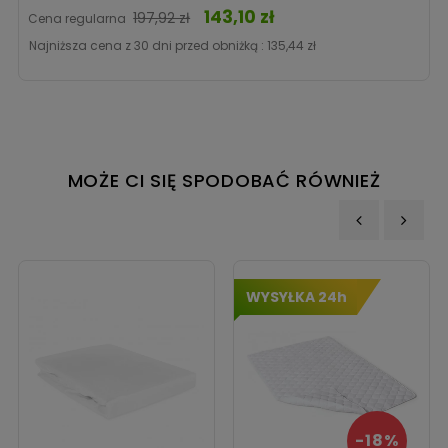
143,10 zł
Cena
197,92 zł
Cena regularna
Najniższa cena z 30 dni przed obniżką :
135,44 zł
MOŻE CI SIĘ SPODOBAĆ RÓWNIEŻ
‹
›
WYSYŁKA 24h
-18%