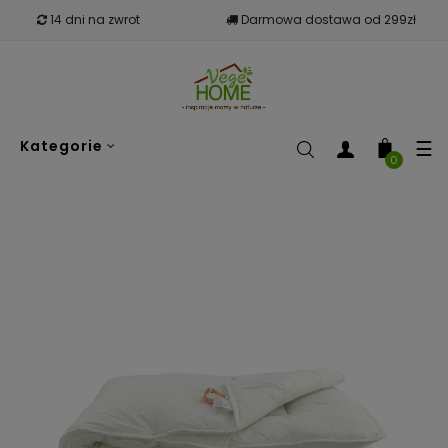
14 dni na zwrot
Darmowa dostawa od 299zł
To
☰
Kategorie
nav
0