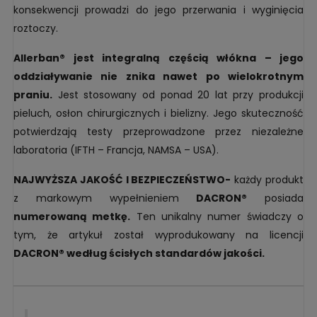
konsekwencji prowadzi do jego przerwania i wyginięcia
roztoczy.
Allerban® jest integralną częścią włókna – jego
oddziaływanie nie znika nawet po wielokrotnym
praniu.
Jest stosowany od ponad 20 lat przy produkcji
pieluch, osłon chirurgicznych i bielizny. Jego skuteczność
potwierdzają testy przeprowadzone przez niezależne
laboratoria (IFTH – Francja, NAMSA – USA).
NAJWYŻSZA JAKOŚĆ I BEZPIECZEŃSTWO-
każdy produkt
z markowym wypełnieniem
DACRON®
posiada
numerowaną metkę.
Ten unikalny numer świadczy o
tym, że artykuł został wyprodukowany na licencji
DACRON® według ścisłych standardów jakości.