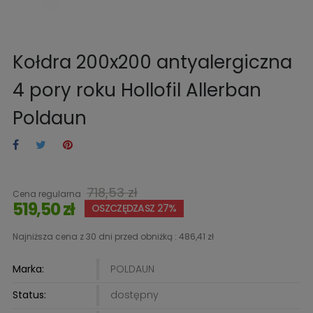
Kołdra 200x200 antyalergiczna
4 pory roku Hollofil Allerban
Poldaun
718,53 zł
Cena regularna
519,50 zł
OSZCZĘDZASZ 27%
Najniższa cena z 30 dni przed obniżką :
486,41 zł
Marka:
POLDAUN
Status:
dostępny