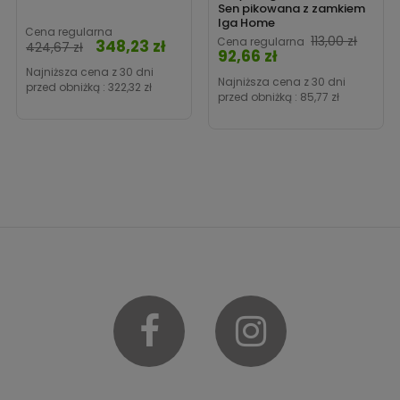
Sen pikowana z zamkiem
Iga Home
Cena regularna
Cena
113,00 zł
Cena regularna
348,23 zł
Cena
424,67 zł
92,66 zł
Najniższa cena z 30 dni
Najniższa cena z 30 dni
przed obniżką :
322,32 zł
przed obniżką :
85,77 zł
Facebook
Instagram