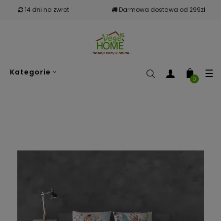
14 dni na zwrot
Darmowa dostawa od 299zł
To
☰
Kategorie
nav
0