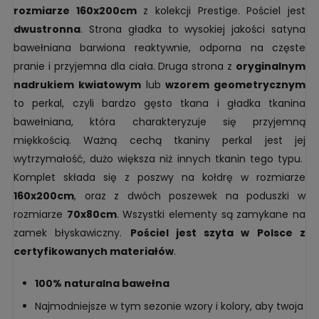
rozmiarze 160x200cm
z kolekcji Prestige. Pościel jest
dwustronna
. Strona gładka to wysokiej jakości satyna
bawełniana barwiona reaktywnie, odporna na częste
pranie i przyjemna dla ciała. Druga strona z
oryginalnym
nadrukiem kwiatowym
lub
wzorem geometrycznym
to perkal, czyli bardzo gęsto tkana i gładka tkanina
bawełniana, która charakteryzuje się przyjemną
miękkością. Ważną cechą tkaniny perkal jest jej
wytrzymałość, dużo większa niż innych tkanin tego typu.
Komplet składa się z poszwy na kołdrę w rozmiarze
160x200cm
, oraz z dwóch poszewek na poduszki w
rozmiarze
70x80cm
. Wszystki elementy są zamykane na
zamek błyskawiczny.
Pościel jest szyta w Polsce z
certyfikowanych materiałów
.
100% naturalna bawełna
Najmodniejsze w tym sezonie wzory i kolory, aby twoja