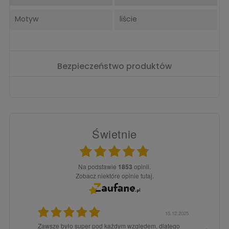
Motyw
liście
Bezpieczeństwo produktów
Świetnie
Na podstawie
1853
opinii.
Zobacz niektóre opinie tutaj.
3.02.2026
15.12.2025
a dla
Zawsze było super pod każdym względem, dlatego
dopiero