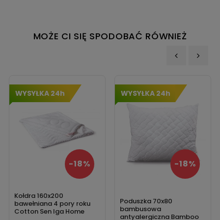
MOŻE CI SIĘ SPODOBAĆ RÓWNIEŻ
‹
›
WYSYŁKA 24h
WYSYŁKA 24h
-18%
-18%
Kołdra 160x200
Poduszka 70x80
bawełniana 4 pory roku
bambusowa
Cotton Sen Iga Home
antyalergiczna Bamboo