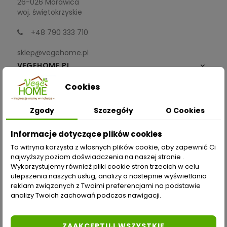
26-026 Morawica
woj. świętokrzyskie
+48 790 333 710
sklep@vegehome.pl
VEGEHOME.PL

Cookies
INFORMACJE

Zgody
Szczegóły
O Cookies
ZAKUPY
Informacje dotyczące plików cookies
Moje konto
Ta witryna korzysta z własnych plików cookie, aby zapewnić Ci
najwyższy poziom doświadczenia na naszej stronie .
Opcje dostawy
Wykorzystujemy również pliki cookie stron trzecich w celu
ulepszenia naszych usług, analizy a nastepnie wyświetlania
Metody płatności
reklam związanych z Twoimi preferencjami na podstawie
analizy Twoich zachowań podczas nawigacji.
Zwroty i reklamacje
Odstąp od umowy tutaj
ZAAKCEPTUJ WSZYSTKIE