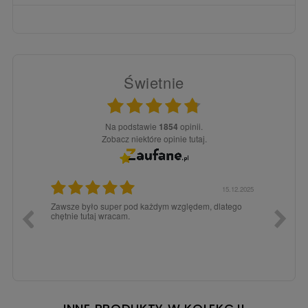
Świetnie
Na podstawie
1854
opinii.
Zobacz niektóre opinie tutaj.
3.02.2026
15.12.2025
a dla
Zawsze było super pod każdym względem, dlatego
dopiero
chętnie tutaj wracam.