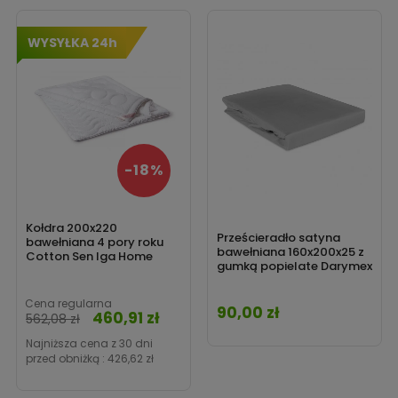
‹
›
WYSYŁKA 24h
-18%
Kołdra 200x220
Prześcieradło satyna
bawełniana 4 pory roku
bawełniana 160x200x25 z
Cotton Sen Iga Home
gumką popielate Darymex
Cena regularna
90,00 zł
Cena
460,91 zł
Cena
562,08 zł
Najniższa cena z 30 dni
przed obniżką :
426,62 zł