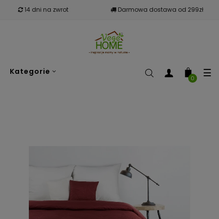
14 dni na zwrot
Darmowa dostawa od 299zł
To
☰
Kategorie
nav
0