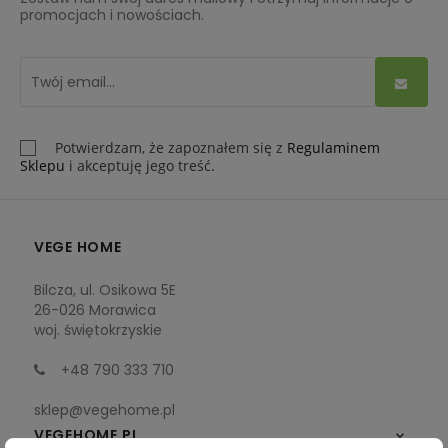
promocjach i nowościach.
Potwierdzam, że zapoznałem się z
Regulaminem
Sklepu
i akceptuję jego treść.
VEGE HOME
Bilcza, ul. Osikowa 5E
26-026 Morawica
woj. świętokrzyskie
+48 790 333 710
sklep@vegehome.pl
VEGEHOME.PL
